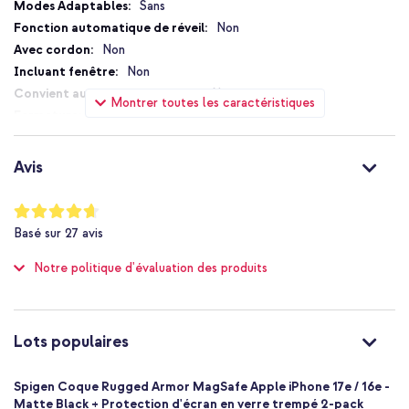
Plus
Sans
Fabriquée en silicone flexible et résistant
d'informations
Non
Compatible avec la technologie MagSafe
Non
Non
Technologie Air Cushion pour une absorption optimale des
chocs
Non
Montrer toutes les caractéristiques
Sans fermeture
Texture carbone pour une meilleure prise
Non
Facile à installer
Oui
Avis
Préserve le design fin du smartphone
Non
Garantie d’un an
Compatible MagSafe
Notation:
93
%
Non
Basé sur
27
avis
of
Protection jusqu'à 2 mètres
100
Tu veux un look robuste et stylé tout en profitant du MagSafe ?
Notre politique d'évaluation des produits
Non
Commande dès maintenant la Rugged Armor MagSafe Backcover
Très bien
de Spigen !
Non
8809971239820
Lots populaires
Spigen
ACS09152
Spigen Coque Rugged Armor MagSafe Apple iPhone 17e / 16e -
Noir
Matte Black + Protection d'écran en verre trempé 2-pack