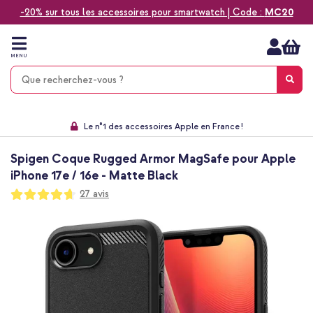
-20% sur tous les accessoires pour smartwatch | Code :
MC20
Aller
au
contenu
MENU
Choisissez entre la livraison à domicile, rapide ou en point relais
Délai de rétractation de 60 jours
Le n°1 des accessoires Apple en France !
9,1 venant de 17.697 avis
Spigen Coque Rugged Armor MagSafe pour Apple
iPhone 17e / 16e - Matte Black
Notation:
27
avis
93
100
% of
Passer
à
la
fin
de
la
galerie
d’images