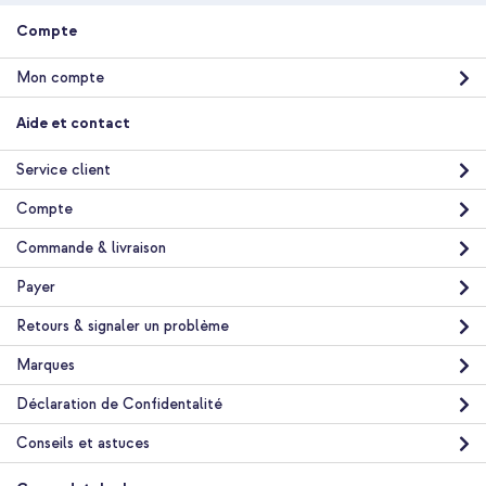
Livraison
Compte
gratuite
Acheter
Mon compte
Spigen Coque Rugged Armor MagSafe Apple iPhone 17e / 16e -
Aide et contact
Matte Black + Wireless Charger USB-C - Chargeur MagSafe
sans fil - 1 mètre - Blanc
Service client
Compte
Commande & livraison
Payer
Retours & signaler un problème
10 % de réduction
Livraison gratuite
47,08 €
Marques
48,98 €
Livraison
Déclaration de Confidentalité
gratuite
Acheter
Conseils et astuces