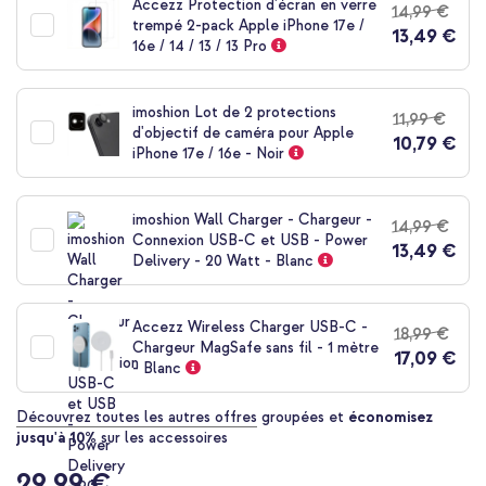
Accezz Protection d'écran en verre
14,99 €
de
trempé 2-pack Apple iPhone 17e /
13,49 €
la
16e / 14 / 13 / 13 Pro
Galerie
d’images
imoshion Lot de 2 protections
11,99 €
d'objectif de caméra pour Apple
10,79 €
iPhone 17e / 16e - Noir
imoshion Wall Charger - Chargeur -
14,99 €
Connexion USB-C et USB - Power
13,49 €
Delivery - 20 Watt - Blanc
Accezz Wireless Charger USB-C -
18,99 €
Chargeur MagSafe sans fil - 1 mètre
17,09 €
- Blanc
Découvrez toutes les autres offres
groupées et
économisez
jusqu'à 10%
sur les accessoires
29,99 €