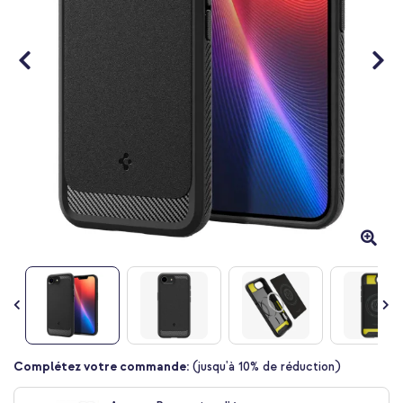
Passer
Complétez votre commande:
(jusqu'à 10% de réduction)
au
début