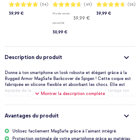
iPhone 17e / 16e -
16e - Classic Silver
16e - Noir
Notation:
Notation:
Notation:
(54)
(49)
(26)
97%
93%
93%
Noir
39,99 €
39,99 €
Prix de vente
39,99 €
conseillé
30,99 €
Description du produit
Donne à ton smartphone un look robuste et élégant grâce à la
Rugged Armor MagSafe Backcover de Spigen ! Cette coque est
fabriquée en silicone flexible et absorbant les chocs. Elle est
équipée de la technologie spéciale Air Cushion, qui protège ton
Montrer la description complète
téléphone des chutes et des impacts. De plus, ses bords surélevés
offrent une protection supplémentaire à la caméra et à l’écran.
Grâce à la fonction MagSafe intégrée, tu peux facilement utiliser
les accessoires MagSafe. Pour recharger ton téléphone, il suffit
Avantages du produit
de laisser la coque en place et de fixer ton chargeur MagSafe.
Son effet carbone brossé donne à la coque un style unique tout
Utilisez facilement MagSafe grâce à l'aimant intégré.
en améliorant la prise en main. Fine et légère, elle ne rajoute
presque pas d’épaisseur à ton smartphone.
Protection optimale de votre smartphone grâce au matériau