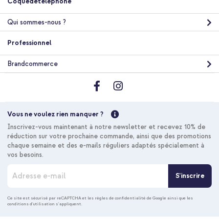
Coquedetelephone
Spigen Coque Rugged Armor MagSafe Apple iPhone 17e / 16e -
Matte Black + Powerbank Vivid 5 000 mAh - MagSafe et Qi -
Desert Gold / Leopard
Qui sommes-nous ?
Professionnel
Brandcommerce
10 % de réduction
Livraison gratuite
61,48 €
64,98 €
Vous ne voulez rien manquer ?
Livraison
Inscrivez-vous maintenant à notre newsletter et recevez 10% de
gratuite
Acheter
réduction sur votre prochaine commande, ainsi que des promotions
chaque semaine et des e-mails réguliers adaptés spécialement à
vos besoins.
I
Spigen Coque Rugged Armor MagSafe Apple iPhone 17e / 16e -
S'inscrire
n
Matte Black + Support de téléphone pour voiture - MagSafe -
s
Cercle Magnétique Inclus - Grille de ventilation - Noir
c
Ce site est sécurisé par reCAPTCHA et les
règles de confidentialité de Google
ainsi que les
conditions d'utilisation
s'appliquent.
r
i