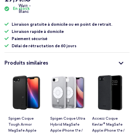
En stock
Livraison gratuite à domicile ou en point de retrait.
Livraison rapide à domicile
Paiement sécurisé
Délai de rétractation de 60 jours
Produits similaires
Spigen Coque
Spigen Coque Ultra
Accezz Coque
Tough Armor
Hybrid MagSafe
Kevlar® MagSafe
MagSafe Apple
Apple iPhone 17e /
Apple iPhone 17e /