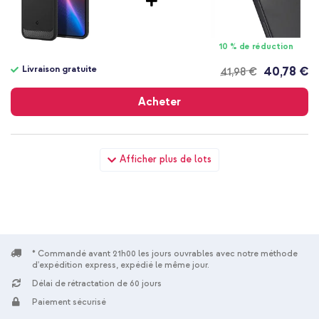
10 % de réduction
Livraison gratuite
40,78 €
41,98 €
Livraison
gratuite
Acheter
Spigen Coque Rugged Armor MagSafe Apple iPhone 17e / 16e -
Afficher plus de lots
Matte Black + Wall Charger - Chargeur - Connexion USB-C et
USB - Power Delivery - 20 Watt - Blanc
* Commandé avant 21h00 les jours ouvrables avec notre méthode
d'expédition express, expédié le même jour.
Délai de rétractation de 60 jours
10 % de réduction
Paiement sécurisé
Livraison gratuite
43,48 €
44,98 €