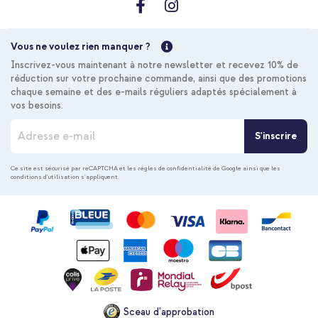
10 % de réduction
Livraison gratuite
25,68 €
26,98 €
Livraison
Vous ne voulez rien manquer ?
gratuite
Acheter
Inscrivez-vous maintenant à notre newsletter et recevez 10% de
réduction sur votre prochaine commande, ainsi que des promotions
chaque semaine et des e-mails réguliers adaptés spécialement à
vos besoins.
I
S'inscrire
n
s
c
Ce site est sécurisé par reCAPTCHA et les
règles de confidentialité de Google
ainsi que les
conditions d'utilisation
s'appliquent.
r
i
p
t
i
o
n
à
n
o
Sceau d'approbation
t