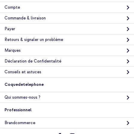
Compte
Commande & livraison
Payer
Retours & signaler un problème
10 % de réduction
Livraison gratuite
36,48 €
Marques
38,98 €
Livraison
Déclaration de Confidentalité
gratuite
Acheter
Conseils et astuces
Coquedetelephone
imoshion Coque tablette Trifold Samsung Galaxy Tab A8 - Lila
+ Câble tressé magnétique - USB-C vers USB-C - 1 mètre - Noir
Qui sommes-nous ?
Professionnel
Brandcommerce