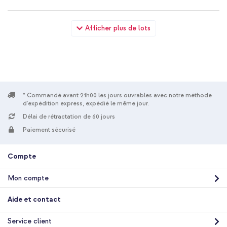
imoshion Coque tablette Trifold Samsung Galaxy Tab A8 - Lila
Afficher plus de lots
+ Wall Charger - Chargeur - Connexion USB-C et USB - Power
Delivery - 20 Watt - Noir
* Commandé avant 21h00 les jours ouvrables avec notre méthode
d'expédition express, expédié le même jour.
Délai de rétractation de 60 jours
10 % de réduction
Paiement sécurisé
Livraison gratuite
27,48 €
28,98 €
Livraison
Compte
gratuite
Acheter
Mon compte
imoshion Coque tablette Trifold Samsung Galaxy Tab A8 - Lila
Aide et contact
+ Table de voyage - Support de tablette voiture - 7
compartiments de rangement - Inclus 2 coloriages - Rose
Service client