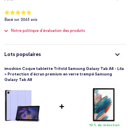
Élevée
Le rabat avant se plie pour former un support pratique
Non
Notation:
La doublure douce en microfibre prévient les rayures sur la
Non
95
%
tablette
Basé sur
2063
avis
of
8720922199485
100
Dispose d'une fermeture magnétique pratique
imoshion
Notre politique d'évaluation des produits
Fonction de réveil automatique
SH00058184
Violet
Garantie d'un an incluse
Similicuir
Lots populaires
Samsung
Tablette
Vous recherchez un étui élégant doté de nombreuses fonctions
imoshion Coque tablette Trifold Samsung Galaxy Tab A8 - Lila
pratiques ? Alors optez pour l'étui à rabat imoshion Trifold !
1 Pc
+ Protection d'écran premium en verre trempé Samsung
Non
Galaxy Tab A8
Coque portefeuille
Coque
Protection intégrale
10 % de réduction