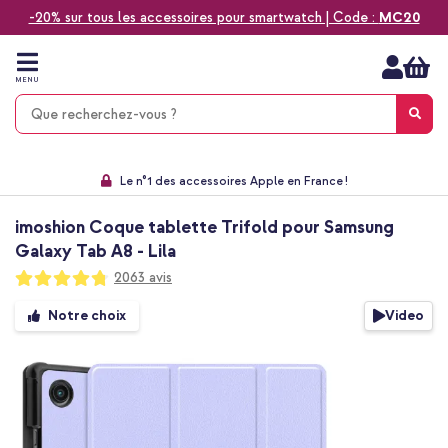
-20% sur tous les accessoires pour smartwatch | Code :
MC20
Aller
au
contenu
MENU
Choisissez entre la livraison à domicile, rapide ou en point relais
Délai de rétractation de 60 jours
Le n°1 des accessoires Apple en France !
9,1 venant de 17.697 avis
imoshion Coque tablette Trifold pour Samsung
Galaxy Tab A8 - Lila
Notation:
2063
avis
95
100
% of
Passer
Video
Notre choix
à
la
fin
de
la
galerie
d’images