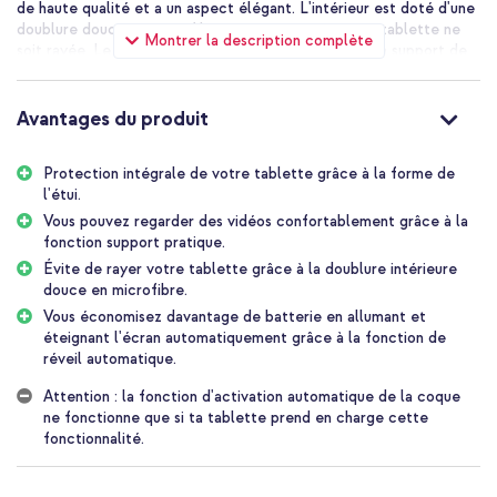
de haute qualité et a un aspect élégant. L'intérieur est doté d'une
doublure douce en microfibre pour éviter que votre tablette ne
Montrer la description complète
soit rayée. Le rabat avant peut être transformé en un support de
tablette pratique pour un meilleur confort de visionnement. Votre
tablette se met également en mode veille lorsque vous fermez le
rabat et se réveille lorsque vous l'ouvrez.
Avantages du produit
Design élégant en simili cuir de haute qualité
L'étui à rabat imoshion Trifold est fabriqué en simili cuir de haute
Protection intégrale de votre tablette grâce à la forme de
qualité. Cela offre une protection quotidienne à votre tablette et
l'étui.
confère à l'étui un aspect élégant. L'étui est fin et léger, ce qui
Vous pouvez regarder des vidéos confortablement grâce à la
permet à votre tablette de conserver sa forme compacte.
fonction support pratique.
Pratique lorsque vous souhaitez transporter ou ranger votre
Évite de rayer votre tablette grâce à la doublure intérieure
tablette. L'étui est disponible en plusieurs couleurs.
douce en microfibre.
Protection quotidienne de la tablette et de l'appareil photo
Vous économisez davantage de batterie en allumant et
Un support de tablette en plastique solide se trouve à l'intérieur
éteignant l'écran automatiquement grâce à la fonction de
de l'étui. L'intérieur est doté d'une doublure douce en microfibre
réveil automatique.
pour éviter que votre tablette ne soit rayée. L'étui dispose de
bords surélevés et d'un rabat frontal qui protège l'appareil photo
Attention : la fonction d'activation automatique de la coque
et l'écran de votre tablette. Grâce à la puissante fermeture
ne fonctionne que si ta tablette prend en charge cette
magnétique, l'étui reste bien fermé, même lors d'une chute ou d'un
fonctionnalité.
impact. Votre écran est ainsi protégé.
Permet de regarder des vidéos avec la fonction support