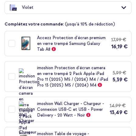
au
Violet
début
de
la
Complétez votre commande:
(jusqu'à 10% de réduction)
Galerie
d’images
Accezz Protection d'écran premium
17,99 €
en verre trempé Samsung Galaxy
16,19 €
Tab A8
imoshion Protection d'écran camera
5,99 €
en verre trempé 2 Pack Apple iPad
5,39 €
Pro 11 (2025) M5 / (2024) M4 / iPad
Pro 13 (2025) M5 / (2024) M4
imoshion Wall Charger - Chargeur -
14,99 €
Connexion USB-C et USB - Power
13,49 €
Delivery - 20 Watt - Noir
imoshion Table de voyage -