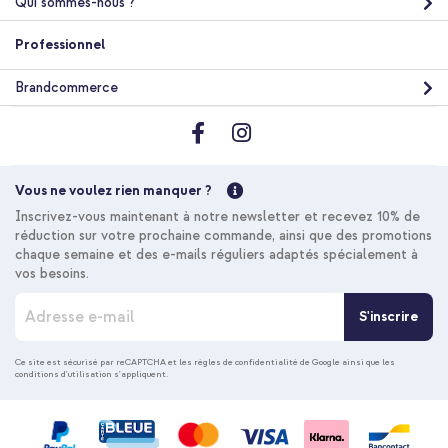
Qui sommes-nous ?
Professionnel
Brandcommerce
10 % de réduction
Livraison gratuite
46,18 €
47,98 €
Vous ne voulez rien manquer ?
Livraison
Inscrivez-vous maintenant à notre newsletter et recevez 10% de
gratuite
Acheter
réduction sur votre prochaine commande, ainsi que des promotions
chaque semaine et des e-mails réguliers adaptés spécialement à
vos besoins.
I
S'inscrire
n
s
c
Ce site est sécurisé par reCAPTCHA et les
règles de confidentialité de Google
ainsi que les
conditions d'utilisation
s'appliquent.
r
i
p
t