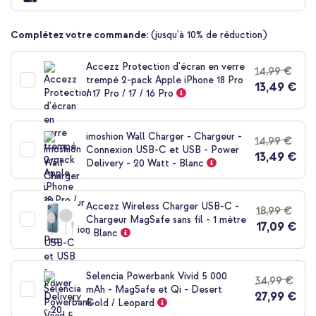
de
la
Complétez votre commande:
(jusqu'à 10% de réduction)
Galerie
d’images
Accezz Protection d'écran en verre
14,99 €
trempé 2-pack Apple iPhone 18 Pro
13,49 €
/ 17 Pro / 17 / 16 Pro
imoshion Wall Charger - Chargeur -
14,99 €
Connexion USB-C et USB - Power
13,49 €
Delivery - 20 Watt - Blanc
Accezz Wireless Charger USB-C -
18,99 €
Chargeur MagSafe sans fil - 1 mètre
17,09 €
- Blanc
Selencia Powerbank Vivid 5 000
34,99 €
mAh - MagSafe et Qi - Desert
27,99 €
Gold / Leopard