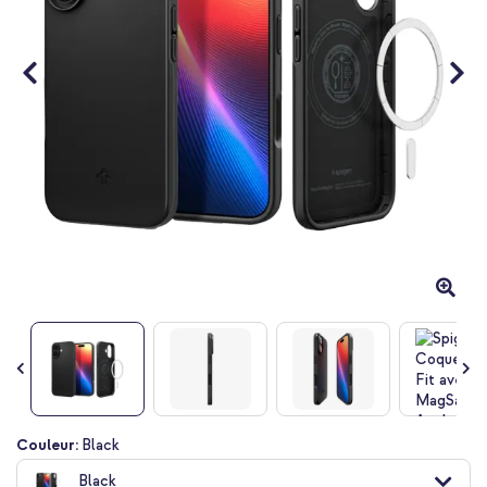
Passer
Couleur:
Black
au
Black
début