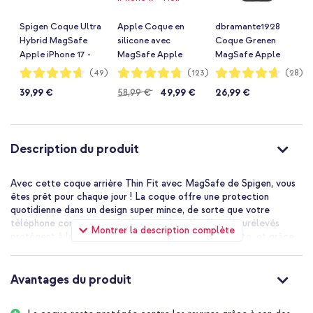
Spigen Coque Ultra
Apple Coque en
dbramante1928
Hybrid MagSafe
silicone avec
Coque Grenen
Apple iPhone 17 -
MagSafe Apple
MagSafe Apple
Frost Black
iPhone 17 - Noir
iPhone 17 - Noir
Notation:
Notation:
Notation:
(49)
(123)
(28)
93%
95%
93%
39,99 €
58,99 €
49,99 €
26,99 €
Description du produit
Avec cette coque arrière Thin Fit avec MagSafe de Spigen, vous
êtes prêt pour chaque jour ! La coque offre une protection
quotidienne dans un design super mince, de sorte que votre
téléphone conserve son look minimaliste. Les bords surélevés
Montrer la description complète
protègent à la fois votre écran et votre appareil photo, et grâce
au mélange de TPU flexible et de polycarbonate robuste, votre
téléphone est agréable à tenir en main et offre une bonne prise.
Et avec la compatibilité MagSafe, vous pouvez facilement
Avantages du produit
charger votre téléphone sans fil. Un must donc !
Compatible avec MagSafe