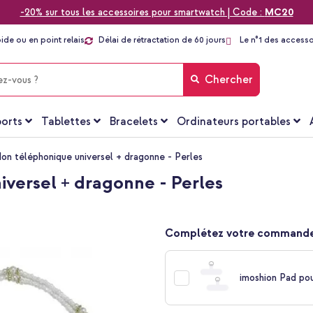
-20% sur tous les accessoires pour smartwatch | Code :
MC20
pide ou en point relais
Délai de rétractation de 60 jours
Le n°1 des accesso
Chercher
orts
Tablettes
Bracelets
Ordinateurs portables
on téléphonique universel + dragonne - Perles
versel + dragonne - Perles
Complétez votre commande
imoshion Pad po