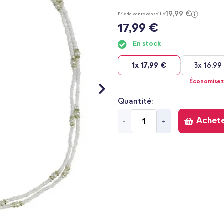
19,99 €
Prix de vente conseillé
17,99 €
En stock
1x
17,99 €
3x
16,99
Économisez
Quantité
Achet
-
+