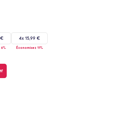
 €
4x
15,99 €
 6%
Économisez 11%
er