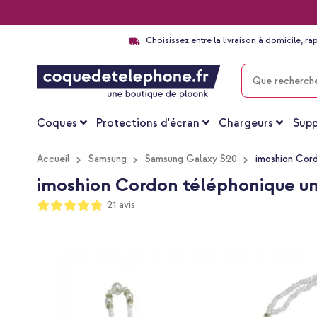
Choisissez entre la livraison à domicile, ra
CHERCHER
Coques
Protections d'écran
Chargeurs
Supp
Accueil
Samsung
Samsung Galaxy S20
imoshion Cord
imoshion Cordon téléphonique uni
Notation:
21
avis
96
100
% of
Passer
à
la
fin
de
la
galerie