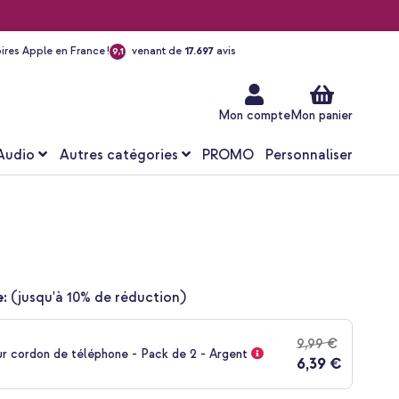
ires Apple en France !
venant de
17.697
avis
9,1
Aller
au
contenu
Mon compte
Mon panier
Audio
Autres catégories
PROMO
Personnaliser
:
(jusqu'à 10% de réduction)
9,99 €
ur cordon de téléphone - Pack de 2 - Argent
6,39 €