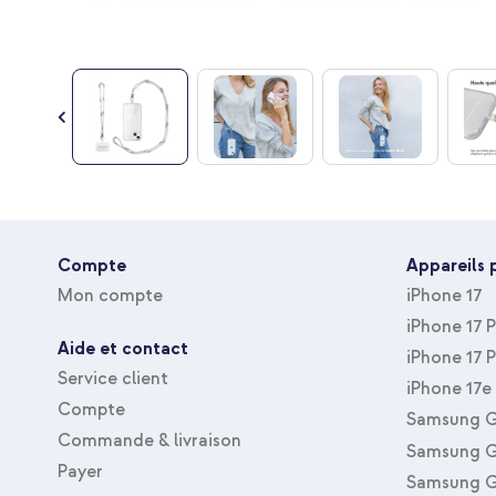
Passer
au
début
Compte
Appareils 
de
la
Mon compte
iPhone 17
Galerie
iPhone 17 
d’images
Aide et contact
iPhone 17 
Service client
iPhone 17e
Compte
Samsung G
Commande & livraison
Samsung G
Payer
Samsung G