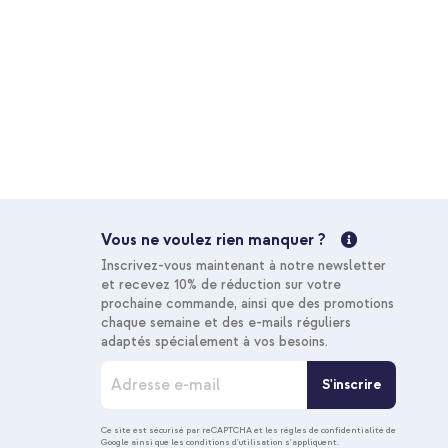
Vous ne voulez rien manquer ?
Inscrivez-vous maintenant à notre newsletter
et recevez 10% de réduction sur votre
prochaine commande, ainsi que des promotions
chaque semaine et des e-mails réguliers
adaptés spécialement à vos besoins.
I
S'inscrire
n
s
c
Ce site est sécurisé par reCAPTCHA et les
règles de confidentialité de
Google
ainsi que les
conditions d'utilisation
s'appliquent.
r