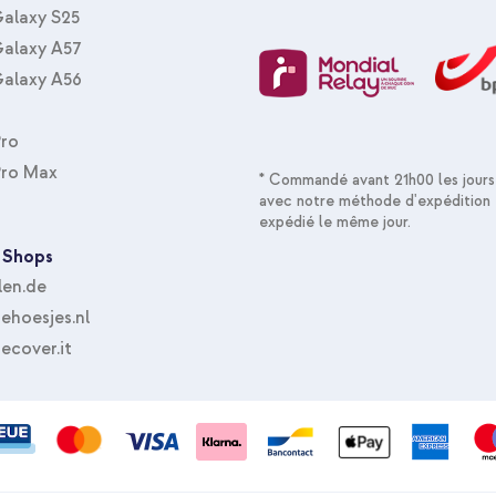
alaxy S25
alaxy A57
alaxy A56
Pro
Pro Max
* Commandé avant 21h00 les jours
avec notre méthode d'expédition 
expédié le même jour.
 Shops
len.de
hoesjes.nl
ecover.it