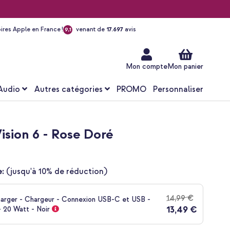
ires Apple en France !
venant de
17.697
avis
9,1
Aller
au
contenu
Mon compte
Mon panier
Audio
Autres catégories
PROMO
Personnaliser
Vision 6 - Rose Doré
:
(jusqu'à 10% de réduction)
14,99 €
harger - Chargeur - Connexion USB-C et USB -
13,49 €
 20 Watt - Noir