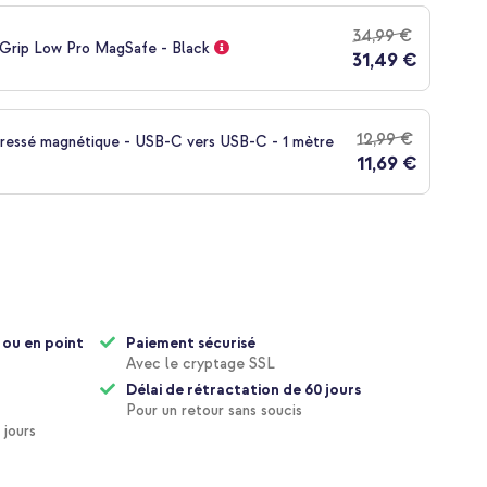
34,99 €
Grip Low Pro MagSafe - Black
31,49 €
12,99 €
tressé magnétique - USB-C vers USB-C - 1 mètre
11,69 €
 ou en point
Paiement sécurisé
Avec le cryptage SSL
Délai de rétractation de 60 jours
Pour un retour sans soucis
 jours