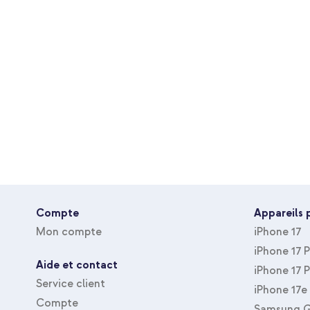
Accessoires Inclus
Sans
Avec Protecteur D'écran
Non
Type de housse
Coque portefeuille
Type d'accessoire
Coque
Taille de la protection
Protection intégrale
Compte
Appareils 
Mon compte
iPhone 17
iPhone 17 
Aide et contact
iPhone 17 
Service client
iPhone 17e
Compte
Samsung G