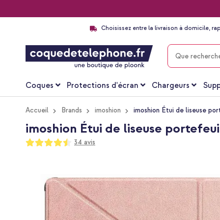
Choisissez entre la livraison à domicile, ra
CHERCHER
Coques
Protections d'écran
Chargeurs
Supp
Accueil
Brands
imoshion
imoshion Étui de liseuse por
imoshion Étui de liseuse portefeui
Notation:
34
avis
89
100
% of
Passer
à
la
fin
de
la
galerie