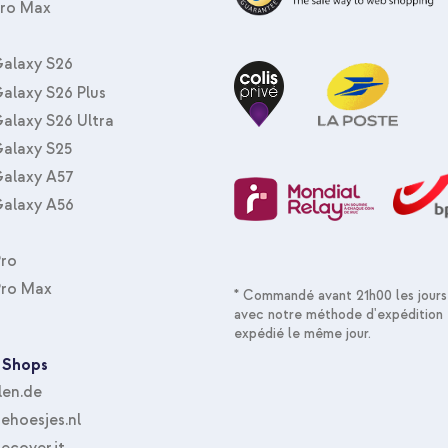
Pro Max
alaxy S26
alaxy S26 Plus
alaxy S26 Ultra
alaxy S25
alaxy A57
alaxy A56
Pro
Pro Max
* Commandé avant 21h00 les jours
avec notre méthode d'expédition 
expédié le même jour.
 Shops
len.de
hoesjes.nl