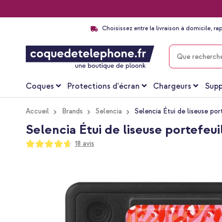
Choisissez entre la livraison à domicile, ra
CHERCHER
Coques
Protections d'écran
Chargeurs
Supp
Accueil
Brands
Selencia
Selencia Étui de liseuse por
Selencia Étui de liseuse portefeu
Notation:
18
avis
93
100
% of
Passer
à
la
fin
de
la
galerie