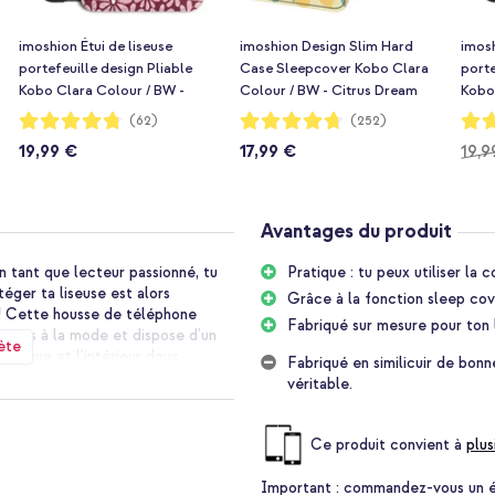
imoshion Étui de liseuse
imoshion Design Slim Hard
imosh
portefeuille design Pliable
Case Sleepcover Kobo Clara
porte
Kobo Clara Colour / BW -
Colour / BW - Citrus Dream
Kobo
Bloom Love Blush
Leop
Notation:
Notation:
Notat
(62)
(252)
95%
94%
95%
19,99 €
17,99 €
19,9
Avantages du produit
n tant que lecteur passionné, tu
Pratique : tu peux utiliser la
éger ta liseuse est alors
Grâce à la fonction sleep cov
 ! Cette housse de téléphone
Fabriqué sur mesure pour ton 
esigns à la mode et dispose d'un
ète
matique et l'intérieur doux
Fabriqué en similicuir de bonn
véritable.
onnalité pratique, la coque peut
Ce produit convient à
plus
 fois le parfait angle de vue, et
Important :
commandez-vous un étu