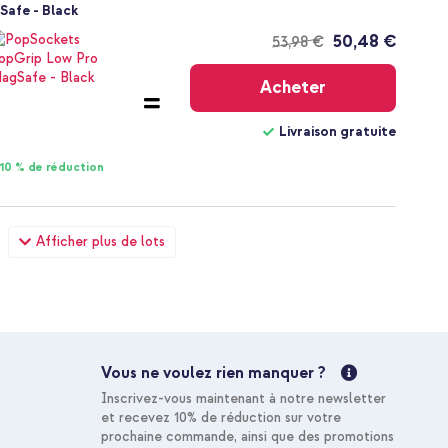
Safe - Black
50,48 €
53,98 €
Livraison
gratuite
Acheter
Livraison gratuite
10 % de réduction
uille Vivid Kobo Clara Colour / Clara BW - Wild Spots
Afficher plus de lots
que - USB-C vers USB-C - 1 mètre - Noir
30,68 €
31,98 €
Livraison
gratuite
Acheter
Vous ne voulez rien manquer ?
Livraison gratuite
Inscrivez-vous maintenant à notre newsletter
10 % de réduction
et recevez 10% de réduction sur votre
prochaine commande, ainsi que des promotions