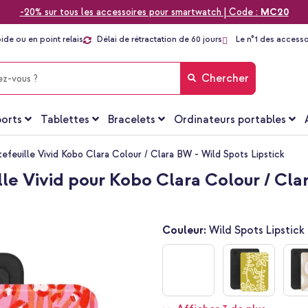
-20% sur tous les accessoires pour smartwatch | Code :
MC20
pide ou en point relais
Délai de rétractation de 60 jours
Le n°1 des accesso
Chercher
orts
Tablettes
Bracelets
Ordinateurs portables
tefeuille Vivid Kobo Clara Colour / Clara BW - Wild Spots Lipstick
ille Vivid pour Kobo Clara Colour / Cla
Couleur:
Wild Spots Lipstick