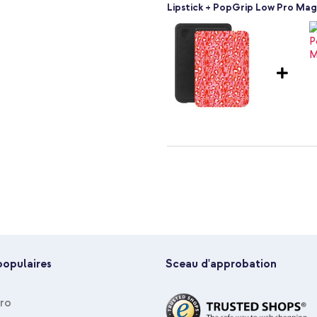
Lipstick + PopGrip Low Pro Mag
ussi utiliser comme support ?
Selencia Étui de liseuse portefe
Lipstick + Câble tressé magnéti
populaires
Sceau d'approbation
Pro