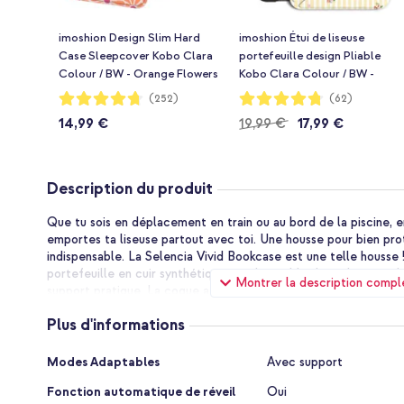
imoshion Design Slim Hard
imoshion Étui de liseuse
Case Sleepcover Kobo Clara
portefeuille design Pliable
Colour / BW - Orange Flowers
Kobo Clara Colour / BW -
Connect
Garden Stripes
Notation:
Notation:
(252)
(62)
94%
95%
14,99 €
19,99 €
17,99 €
Description du produit
Que tu sois en déplacement en train ou au bord de la piscine, e
emportes ta liseuse partout avec toi. Une housse pour bien prot
indispensable. La Selencia Vivid Bookcase est une telle housse
portefeuille en cuir synthétique est disponible dans plusieurs d
Montrer la description compl
support pratique. La coque a une fonction de veille/réveil auto
protège ton écran contre les rayures et la poussière.
Plus d'informations
Utilisable comme support
Plus
En plus de la protection, la housse offre également une foncti
Modes Adaptables
Avec support
d'informations
être utilisée comme support. Ainsi, tu es sûr de trouver à chaque
Fonction automatique de réveil
Oui
tu gardes les mains libres pendant la lecture.