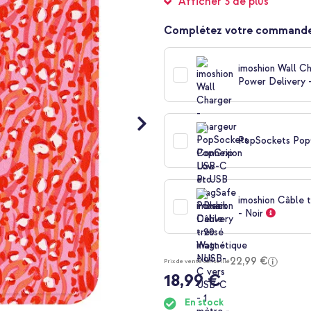
Afficher 3 de plus
Complétez votre commande
imoshion Wall C
Power Delivery -
PopSockets Pop
imoshion Câble 
- Noir
22,99 €
Prix de vente conseillé
18,99 €
En stock