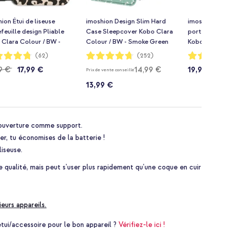
ion Étui de liseuse
imoshion Design Slim Hard
imoshion Étui
feuille design Pliable
Case Sleepcover Kobo Clara
portefeuille 
 Clara Colour / BW -
Colour / BW - Smoke Green
Kobo Clara C
ard
Flowers
Cherry Chec
ion:
Notation:
Notation:
(62)
(252)
94%
95%
9 €
17,99 €
14,99 €
19,99 €
Prix de vente conseillé
13,99 €
 couverture comme support.
er, tu économises de la batterie !
liseuse.
e qualité, mais peut s'user plus rapidement qu'une coque en cuir
ieurs appareils.
i/accessoire pour le bon appareil ?
Vérifiez-le ici !