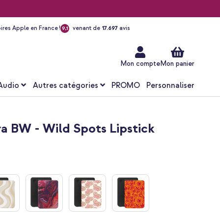
ires Apple en France !
venant de
17.697
avis
9,1
Aller
au
contenu
Mon compte
Mon panier
Audio
Autres catégories
PROMO
Personnaliser
ra BW - Wild Spots Lipstick