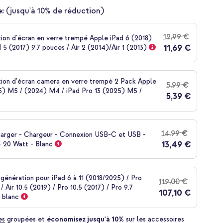
:
(jusqu'à 10% de réduction)
12,99 €
ion d'écran en verre trempé Apple iPad 6 (2018)
11,69 €
d 5 (2017) 9.7 pouces / Air 2 (2014)/Air 1 (2013)
tion d'écran camera en verre trempé 2 Pack Apple
5,99 €
25) M5 / (2024) M4 / iPad Pro 13 (2025) M5 /
5,39 €
14,99 €
harger - Chargeur - Connexion USB-C et USB -
13,49 €
- 20 Watt - Blanc
 génération pour iPad 6 à 11 (2018/2025) / Pro
119,00 €
/ Air 10.5 (2019) / Pro 10.5 (2017) / Pro 9.7
107,10 €
– blanc
es
groupées et
économisez jusqu'à 10%
sur les accessoires