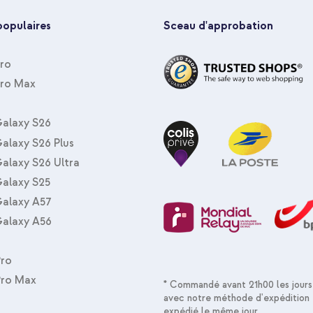
populaires
Sceau d'approbation
Pro
Pro Max
Coque tablette rotatif à 360° Ap
Bleu clair + Pencil 1re génératio
alaxy S26
(2019) / Pro 10.5 (2017) / Pro 9.7
alaxy S26 Plus
alaxy S26 Ultra
alaxy S25
alaxy A57
alaxy A56
Pro
Pro Max
* Commandé avant 21h00 les jours
Coque tablette rotatif à 360° Ap
avec notre méthode d'expédition 
Bleu clair + Adaptateur secteur
expédié le même jour.