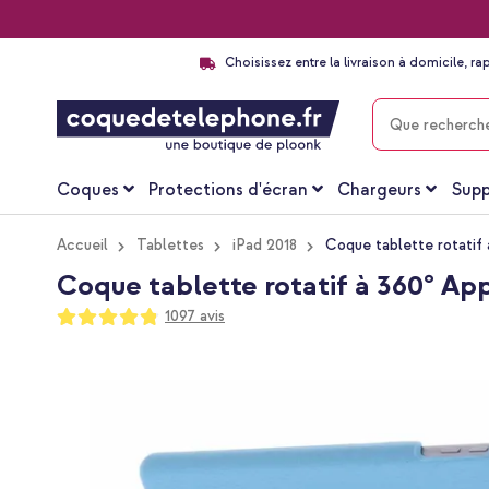
Choisissez entre la livraison à domicile, ra
CHERCHER
Coques
Protections d'écran
Chargeurs
Supp
Accueil
Tablettes
iPad 2018
Coque tablette rotatif 
Coque tablette rotatif à 360° Appl
Notation:
1097
avis
96
100
% of
Passer
à
la
fin
de
la
galerie