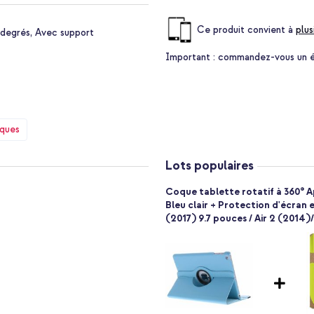
votre tablette.
Ce produit convient à
plus
 degrés, Avec support
Important :
commandez-vous un étu
iques
re
Lots populaires
Coque tablette rotatif à 360° Ap
Bleu clair + Protection d'écran 
(2017) 9.7 pouces / Air 2 (2014)/