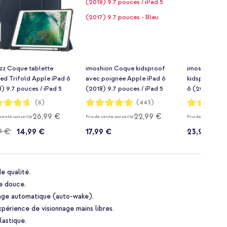
zz Coque tablette
imoshion Coque kidsproof
imoshion Coq
ed Trifold Apple iPad 6
avec poignée Apple iPad 6
kidsproof Ru
) 9.7 pouces / iPad 5
(2018) 9.7 pouces / iPad 5
6 (2018) 9.7 
) 9.7 pouces / Air 2
(2017) 9.7 pouces - Bleu
(2017) 9.7 po
ion:
Notation:
Notation:
(6)
(443)
97%
100%
)/Air 1 (2013) - Bleu
(2014)/Air 1 
26,99 €
22,99 €
 vente conseillé
Prix de vente conseillé
Prix de vente conse
é
9 €
14,99 €
17,99 €
23,99 €
e qualité.
e douce.
mage automatique (auto-wake).
xpérience de visionnage mains libres.
lastique.