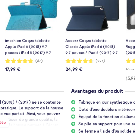
imoshion Coque tablette
Accezz Coque tablette
Acce
Apple iPad 6 (2018) 9.7
Classic Apple iPad 6 (2018)
Rugg
pouces / iPad 5 (2017) 9.7
9.7 pouces / iPad 5 (2017) 9.7
(2018
pouces / Air 2 (2014)/Air 1
pouces / Air 2 (2014)/Air 1
(2017
Notation:
Notation:
Notat
(67)
(227)
96%
92%
93%
(2013) - Turquoise
(2013) - Bleu foncé
(2014
17,99 €
24,99 €
Prix de
fonc
15,9
Avantages du produit
d (2018) / (2017) ne se contente
Fabriqué en cuir synthétique d
pratique. Le support de la housse
Doté d’une doublure intérieur
e vue parfait. Ainsi, vous pouvez
Équipé de la fonction d’allu
imilicuir de grande qualité, la
ète
Se plie en support pour une e
e de la housse permet à l'écran
ère. La bande élastique pratique
Se ferme à l’aide d’un solide é