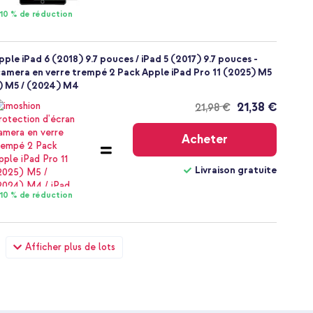
10 % de réduction
ple iPad 6 (2018) 9.7 pouces / iPad 5 (2017) 9.7 pouces -
 camera en verre trempé 2 Pack Apple iPad Pro 11 (2025) M5
5) M5 / (2024) M4
21,38 €
21,98 €
Livraison
gratuite
Acheter
Livraison gratuite
10 % de réduction
ple iPad 6 (2018) 9.7 pouces / iPad 5 (2017) 9.7 pouces -
Afficher plus de lots
rgeur - Connexion USB-C et USB - Power Delivery - 20 Watt -
29,48 €
30,98 €
Livraison
gratuite