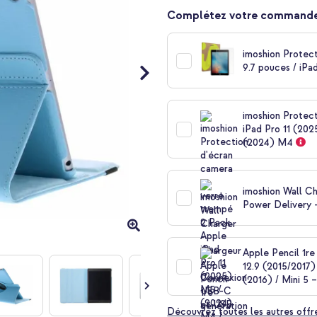
Complétez votre commande
imoshion Protect
9.7 pouces / iPa
imoshion Protec
iPad Pro 11 (20
(2024) M4
imoshion Wall C
Power Delivery 
Apple Pencil 1re
12.9 (2015/2017) 
(2016) / Mini 5 
Découvrez toutes les autres offr