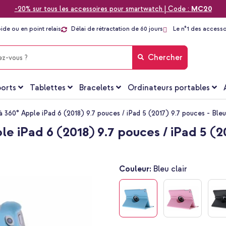
-20% sur tous les accessoires pour smartwatch | Code :
MC20
pide ou en point relais
Délai de rétractation de 60 jours
Le n°1 des accesso
Chercher
orts
Tablettes
Bracelets
Ordinateurs portables
à 360° Apple iPad 6 (2018) 9.7 pouces / iPad 5 (2017) 9.7 pouces - Bleu 
e iPad 6 (2018) 9.7 pouces / iPad 5 (20
Couleur:
Bleu clair