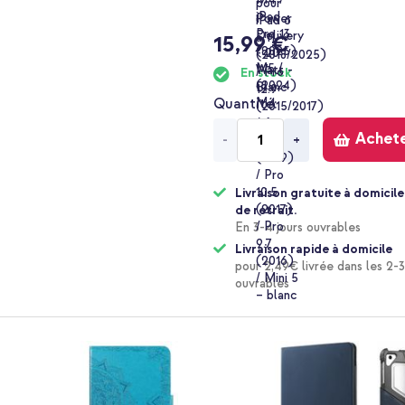
15,99 €
En stock
Quantité
Achet
-
+
Livraison gratuite à domicile
de retrait.
En 3-4 jours ouvrables
Livraison rapide à domicile
pour 2,49€ livrée dans les 2-3
ouvrables