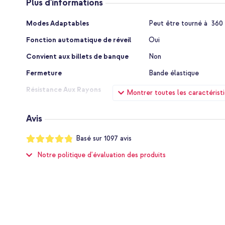
Plus d'informations
maintient la housse fermée lorsque vous ne vous servez pas de 
Plus
Modes Adaptables
Peut être tourné à 360
d'informations
Fonction automatique de réveil
Oui
Convient aux billets de banque
Non
Fermeture
Bande élastique
Résistance Aux Rayons
Non
Montrer toutes les caractérist
Protection anti-chute
Protection jusqu'à 1 mèt
Avis
Résistant aux éclaboussures
Non
Notation:
Basé sur
1097
avis
Qualité d'utilisation
Élevée
96
%
of
Notre politique d'évaluation des produits
Résistant À L'eau
Non
100
Spécialement Pour Les Enfants
Non
Numéro EAN
8719295823868
Marque
Sans marque
Fournisseur Artnr
iPad201782367703