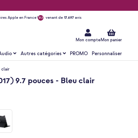
ires Apple en France !
venant de
17.697
avis
9,1
Aller
au
contenu
Mon compte
Mon panier
Audio
Autres catégories
PROMO
Personnaliser
clair
17) 9.7 pouces - Bleu clair