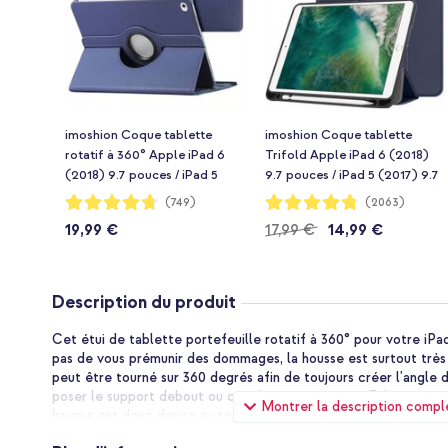
imoshion Coque tablette
imoshion Coque tablette
rotatif à 360° Apple iPad 6
Trifold Apple iPad 6 (2018)
(2018) 9.7 pouces / iPad 5
9.7 pouces / iPad 5 (2017) 9.7
(2017) 9.7 pouces - Bleu
pouces / Air 2 (2014)/Air 1
Notation:
Notation:
(749)
(2063)
94%
95%
foncé
(2013) - Bleu foncé
19,99 €
17,99 €
14,99 €
Description du produit
Cet étui de tablette portefeuille rotatif à 360° pour votre iPa
pas de vous prémunir des dommages, la housse est surtout très 
peut être tourné sur 360 degrés afin de toujours créer l'angle d
poser le support debout ou couché, à votre guise. Fabriquée en s
Montrer la description compl
housse est donc douce au toucher. La doublure intérieure douc
de votre tablette de rester à l'abri des rayures et de la poussi