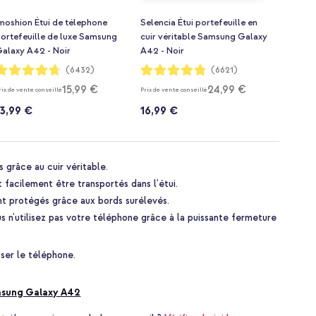
moshion Étui de télephone
Selencia Étui portefeuille en
ortefeuille de luxe Samsung
cuir véritable Samsung Galaxy
alaxy A42 - Noir
A42 - Noir
otation:
Notation:
(6432)
(6621)
94%
96%
15,99 €
24,99 €
rix de vente conseillé
Prix de vente conseillé
13,99 €
16,99 €
s grâce au cuir véritable.
t facilement être transportés dans l'étui.
ont protégés grâce aux bords surélevés.
s n'utilisez pas votre téléphone grâce à la puissante fermeture
ser le téléphone.
sung Galaxy A42