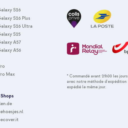
alaxy S26
ale
alaxy S26 Plus
alaxy S26 Ultra
alaxy S25
alaxy A57
alaxy A56
Pro
Pro Max
* Commandé avant 21h00 les jours
avec notre méthode d'expédition 
expédié le même jour.
 Shops
len.de
hoesjes.nl
ecover.it