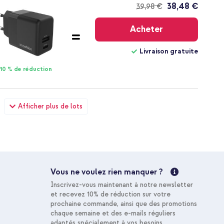
38,48 €
39,98 €
Livraison
gratuite
Acheter
Livraison gratuite
10 % de réduction
ir véritable Samsung Galaxy A42 - Marron clair + Câble
Afficher plus de lots
USB-C - 1 mètre - Noir
36,68 €
37,98 €
Livraison
gratuite
Acheter
Vous ne voulez rien manquer ?
Livraison gratuite
Inscrivez-vous maintenant à notre newsletter
10 % de réduction
et recevez 10% de réduction sur votre
prochaine commande, ainsi que des promotions
chaque semaine et des e-mails réguliers
adaptés spécialement à vos besoins.