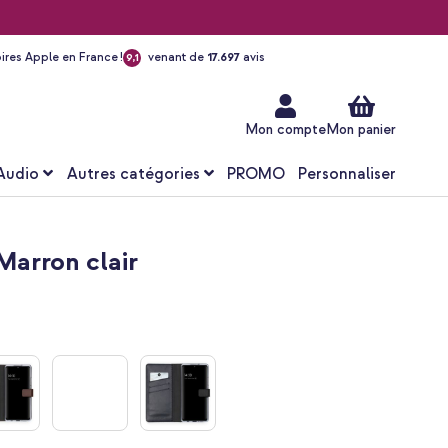
ires Apple en France !
venant de
17.697
avis
9,1
Aller
au
contenu
Mon compte
Mon panier
Audio
Autres catégories
PROMO
Personnaliser
Marron clair