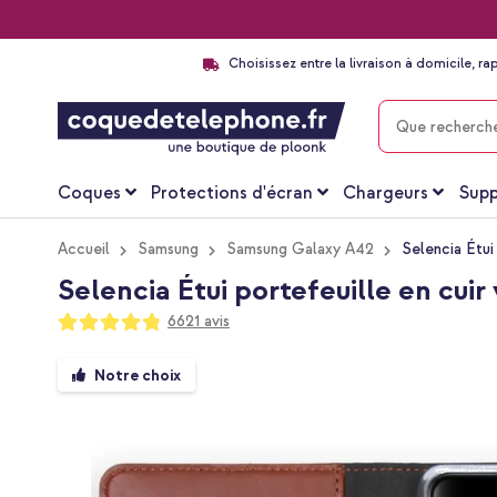
Choisissez entre la livraison à domicile, ra
CHERCHER
Coques
Protections d'écran
Chargeurs
Supp
Accueil
Samsung
Samsung Galaxy A42
Selencia Étui
Selencia Étui portefeuille en cui
Notation:
6621
avis
96
100
% of
Passer
Notre choix
à
la
fin
de
la
galerie