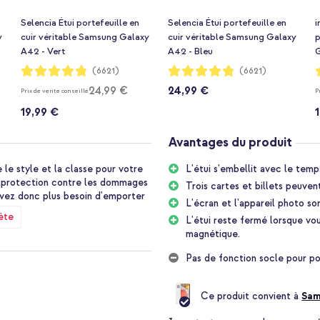
Selencia Étui portefeuille en
Selencia Étui portefeuille en
i
y
cuir véritable Samsung Galaxy
cuir véritable Samsung Galaxy
p
A42 - Vert
A42 - Bleu
G
Notation:
Notation:
N
(6621)
(6621)
96%
96%
24,99 €
24,99 €
Prix de vente conseillé
P
19,99 €
Avantages du produit
 le style et la classe pour votre
L'étui s'embellit avec le temp
e protection contre les dommages
Trois cartes et billets peuven
n'avez donc plus besoin d'emporter
L'écran et l'appareil photo s
ète
L'étui reste fermé lorsque vou
magnétique.
uthentique. Belle propriété du cuir
De ce fait, l'étui devient de plus
Pas de fonction socle pour po
Ce produit convient à
Sam
ent pour les billets. Ainsi, vous
si que de l'argent avec vous, et