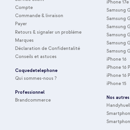
Type d'accessoire
Coque
iPhone 17e
Compte
Samsung G
Taille de la protection
Protection intégr
Commande & livraison
Samsung G
Payer
Samsung G
Retours & signaler un problème
Samsung G
Marques
Samsung G
Déclaration de Confidentalité
Samsung G
Conseils et astuces
iPhone 16
iPhone 16 
Coquedetelephone
iPhone 16 
Qui sommes-nous ?
iPhone 15
Professionnel
Nos autres
Brandcommerce
Handyhuel
Smartphone
Smartphon