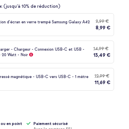
:
(jusqu'à 10% de réduction)
9,99 €
tion d'écran en verre trempé Samsung Galaxy A42
8,99 €
14,99 €
harger - Chargeur - Connexion USB-C et USB -
13,49 €
 20 Watt - Noir
12,99 €
tressé magnétique - USB-C vers USB-C - 1 mètre
11,69 €
 ou en point
Paiement sécurisé