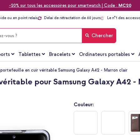
-20% sur tous les accessoires pour smartwatch | Code :
MC20
pide ou en point relais
Délai de rétractation de 60 jours
Le n°1 des accesso
Chercher
orts
Tablettes
Bracelets
Ordinateurs portables
 portefeuille en cuir véritable Samsung Galaxy A42 - Marron clair
r véritable pour Samsung Galaxy A42 - 
Couleur: