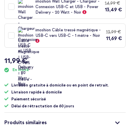
imoshion Wall Charger - Chargeur -
14,99 €
de
Connexion USB-C et USB - Power
13,49 €
la
Delivery - 20 Watt - Noir
Galerie
d’images
imoshion Câble tressé magnétique -
12,99 €
USB-C vers USB-C - 1 mètre - Noir
11,69 €
11,99 €
En stock
Livraison gratuite à domicile ou en point de retrait.
Livraison rapide à domicile
Paiement sécurisé
Délai de rétractation de 60 jours
Produits similaires