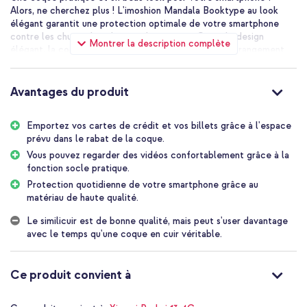
Alors, ne cherchez plus ! L'imoshion Mandala Booktype au look
élégant garantit une protection optimale de votre smartphone
contre les chutes, les chocs et les rayures. Outre le design
Montrer la description complète
élégant, la coque dispose également d'un espace de rangement
pour les cartes et les billets afin que vous ayez toujours vos
cartes les plus importantes à portée de main. La coque peut
facilement être utilisée comme support pour de longues
Avantages du produit
conversations ou pour regarder des vidéos.
Forme moderne et mince
Emportez vos cartes de crédit et vos billets grâce à l'espace
La coque a un design fin, permettant à votre téléphone de
prévu dans le rabat de la coque.
conserver son profil fin. Idéal lorsque vous portez souvent votre
Vous pouvez regarder des vidéos confortablement grâce à la
coque dans vos vêtements. L'étui téléphone à rabat imoshion
fonction socle pratique.
Mandala est fait de cuir artificiel avec un aspect gracieux grâce à
Protection quotidienne de votre smartphone grâce au
l'imprimé mandala et est disponible en plusieurs nuances. Vous
matériau de haute qualité.
préférez le noir neutre ou bien une coque bleue, violette, rose ou
grise ? La fermeture magnétique a une forme moderne et
Le similicuir est de bonne qualité, mais peut s'user davantage
minimaliste. La couture est assortie à la couleur de la coque.
avec le temps qu'une coque en cuir véritable.
Espace de rangement pour 3 cartes et des billets
Grâce à l'étui téléphone à rabat imoshion Mandala, vous pouvez
désormais laisser votre portefeuille à la maison ! L'étui de
Ce produit convient à
téléphone portefeuille à rabat dispose de 3 fentes pratiques pour
cartes, de sorte que vous ayez toujours vos cartes les plus