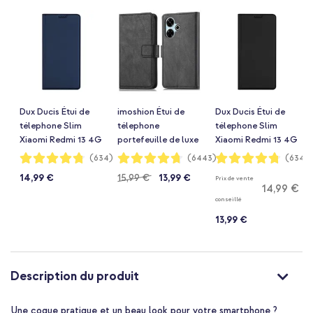
Dux Ducis Étui de
imoshion Étui de
Dux Ducis Étui de
télephone Slim
télephone
télephone Slim
Xiaomi Redmi 13 4G
portefeuille de luxe
Xiaomi Redmi 13 4G
- Bleu foncé
Xiaomi Redmi 13 4G
- Noir
Notation:
Notation:
Notation:
(634)
(6443)
(634)
95%
94%
95%
- Noir
14,99 €
15,99 €
13,99 €
Prix de vente
14,99 €
conseillé
13,99 €
Description du produit
Une coque pratique et un beau look pour votre smartphone ?