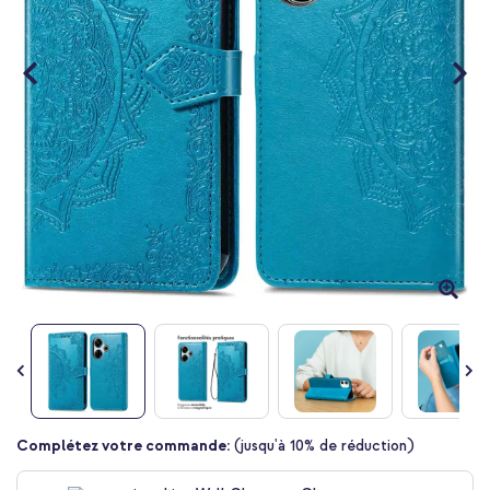
Passer
Complétez votre commande:
(jusqu'à 10% de réduction)
au
début