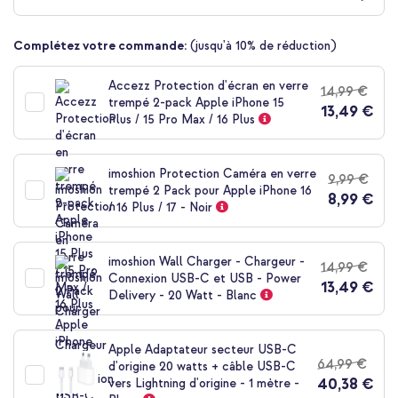
de
la
Complétez votre commande:
(jusqu'à 10% de réduction)
Galerie
d’images
Accezz Protection d'écran en verre
14,99 €
trempé 2-pack Apple iPhone 15
13,49 €
Plus / 15 Pro Max / 16 Plus
imoshion Protection Caméra en verre
9,99 €
trempé 2 Pack pour Apple iPhone 16
8,99 €
/ 16 Plus / 17 - Noir
imoshion Wall Charger - Chargeur -
14,99 €
Connexion USB-C et USB - Power
13,49 €
Delivery - 20 Watt - Blanc
Apple Adaptateur secteur USB-C
64,99 €
d'origine 20 watts + câble USB-C
40,38 €
vers Lightning d'origine - 1 mètre -