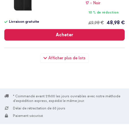
10 % de réduction
Livraison gratuite
48,98 €
49,98 €
Livraison
gratuite
Acheter
dbramante1928 Étui de télephone portefeuille Copenhagen
Afficher plus de lots
Apple iPhone 16 Plus - Noir + Wall Charger - Chargeur -
Connexion USB-C et USB - Power Delivery - 20 Watt - Blanc
* Commandé avant 21h00 les jours ouvrables avec notre méthode
d'expédition express, expédié le même jour.
Délai de rétractation de 60 jours
10 % de réduction
Paiement sécurisé
Livraison gratuite
53,48 €
54,98 €
Livraison