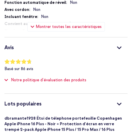
d'informations
Non
Non
Non
Oui
Montrer toutes les caractéristiques
3
Fermeture magnétique
Non
Avis
Non
Non
Notation:
94
%
Non applicable
Basé sur
86
avis
of
Non
100
Notre politique d'évaluation des produits
Pas de protection supplémentaire
contre les chutes
Non
Élevée
Lots populaires
Non
5711428062024
dbramante1928 Étui de télephone portefeuille Copenhagen
dbramante1928
Apple iPhone 16 Plus - Noir + Protection d'écran en verre
CO67GTBL6202
trempé 2-pack Apple iPhone 15 Plus / 15 Pro Max / 16 Plus