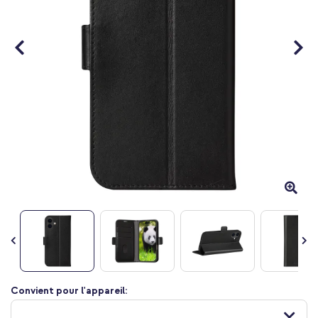
Passer
Convient pour l'appareil:
au
début