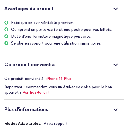
reste close lorsque vous ne vous servez pas de votre téléphone.
La housse se pose en deux temps trois mouvements comme
Avantages du produit
support pratique afin de profiter de films ou de séries en ayant les
mains libres.
Fabriqué en cuir véritable premium.
Comprend un porte-carte et une poche pour vos billets.
Doté d’une fermeture magnétique puissante.
Se plie en support pour une utilisation mains libres.
Ce produit convient à
Ce produit convient à
iPhone 16 Plus
Important :
commandez-vous un étui/accessoire pour le bon
appareil ?
Vérifiez-le ici !
Plus d'informations
Plus
Avec support