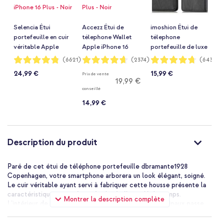
Selencia Étui
Accezz Étui de
imoshion Étui de
portefeuille en cuir
télephone Wallet
télephone
véritable Apple
Apple iPhone 16
portefeuille de luxe
iPhone 16 Plus - Noir
Plus - Noir
Apple iPhone 16
Notation:
Notation:
Notation:
(6621)
(2374)
(6432
96%
93%
94%
Plus - Noir
24,99 €
15,99 €
Prix de vente
19,99 €
conseillé
14,99 €
Description du produit
Paré de cet étui de téléphone portefeuille dbramante1928
Copenhagen, votre smartphone arborera un look élégant, soigné.
Le cuir véritable ayant servi à fabriquer cette housse présente la
caractéristique particulière de s'embellir au fil du temps.
Montrer la description complète
L'intérieur de la housse peut contenir un de vos principaux passe
et argent. Grâce à la puissante fermeture magnétique, la housse