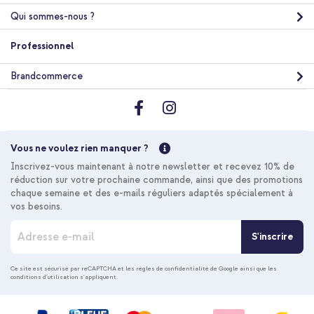
Apple iPhone 16 Plus - Noir + Protecteur d'écran en verre
trempé + Applicateur Apple iPhone 16 Plus / 15 Plus
Qui sommes-nous ?
Professionnel
Brandcommerce
10 % de réduction
Vous ne voulez rien manquer ?
Livraison gratuite
53,48 €
54,98 €
Livraison
Inscrivez-vous maintenant à notre newsletter et recevez 10% de
gratuite
Acheter
réduction sur votre prochaine commande, ainsi que des promotions
chaque semaine et des e-mails réguliers adaptés spécialement à
vos besoins.
I
S'inscrire
n
s
c
Ce site est sécurisé par reCAPTCHA et les
règles de confidentialité de Google
ainsi que les
conditions d'utilisation
s'appliquent.
r
i
p