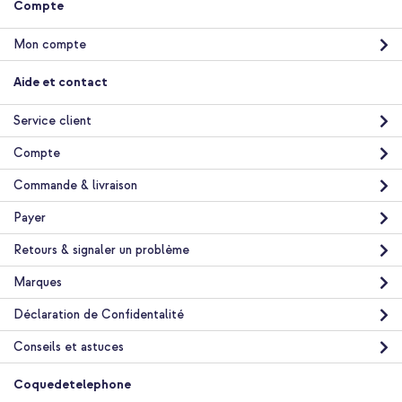
Compte
gratuite
Acheter
Mon compte
dbramante1928 Étui de télephone portefeuille Copenhagen
Aide et contact
Apple iPhone 16 Plus - Noir + Adaptateur secteur USB-C
d'origine 20 watts + câble USB-C vers Lightning d'origine - 1
Service client
mètre - Blanc
Compte
Commande & livraison
Payer
Retours & signaler un problème
Marques
Livraison gratuite
39,99 €
39,99 €
Livraison
Déclaration de Confidentalité
gratuite
Acheter
Conseils et astuces
Coquedetelephone
dbramante1928 Étui de télephone portefeuille Copenhagen