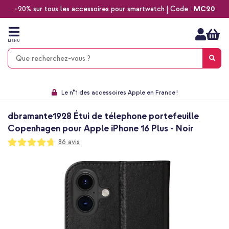
-20% sur tous les accessoires pour smartwatch | Code :
MC20
Aller
au
contenu
MENU
Choisissez entre la livraison à domicile, rapide ou en point relais
Délai de rétractation de 60 jours
Le n°1 des accessoires Apple en France !
9,1 venant de 17.697 avis
dbramante1928 Étui de télephone portefeuille
Copenhagen pour Apple iPhone 16 Plus - Noir
Notation:
86
avis
94
100
% of
Passer
à
la
fin
de
la
galerie
d’images