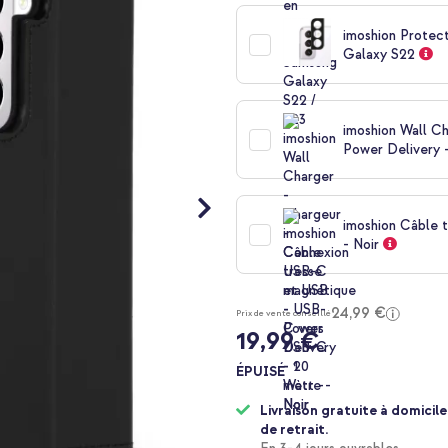
imoshion Protec
Galaxy S22
imoshion Wall C
Power Delivery -
imoshion Câble 
- Noir
24,99 €
Prix de vente conseillé
19,99 €
ÉPUISÉ
Livraison gratuite à domicile
de retrait.