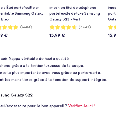
cia Étui portefeuille en
imoshion Étui de télephone
imoshion Étu
 véritable Samsung Galaxy
portefeuille de luxe Samsung
portefeuille
 Bleu
Galaxy S22 - Vert
Galaxy S22 -
ion:
Notation:
Notation:
(6604)
(6443)
94%
94%
99 €
15,99 €
15,99 €
cuir Nappa véritable de haute qualité.
hone grâce à la finition luxueuse de la coque.
rte la plus importante avec vous grâce au porte-carte.
t les mains libres grâce à la fonction de support intégrée.
sung Galaxy S22
i/accessoire pour le bon appareil ?
Vérifiez-le ici !