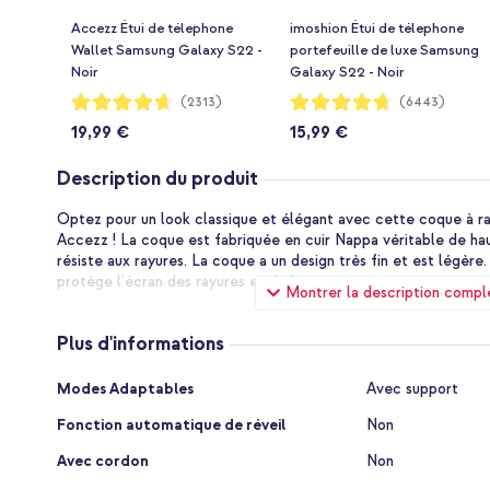
Accezz Étui de télephone
imoshion Étui de télephone
Wallet Samsung Galaxy S22 -
portefeuille de luxe Samsung
Noir
Galaxy S22 - Noir
Notation:
Notation:
(2313)
(6443)
93%
94%
19,99 €
15,99 €
Description du produit
Optez pour un look classique et élégant avec cette coque à rab
Accezz ! La coque est fabriquée en cuir Nappa véritable de hau
résiste aux rayures. La coque a un design très fin et est légère.
protège l'écran des rayures et de la poussière.
Montrer la description compl
Cuir véritable de haute qualité
Le cuir Nappa de haute qualité est durable. De plus, le cuir ne 
Plus d'informations
vous pourrez donc profiter de cette coque pendant longtemps. 
éraflures et est doté de fines coutures. La coque est conçue p
Plus
Modes Adaptables
Avec support
de volume à votre téléphone.
d'informations
Fonction automatique de réveil
Non
Bonne protection contre les dommages quotidiens
La Accezz Premium Leather Slim Book Case offre une protect
Avec cordon
Non
quotidiens, tels que les chocs et les chutes. Les bords de la c