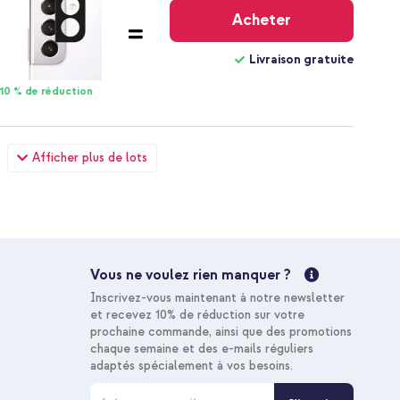
gratuite
Acheter
Livraison gratuite
10 % de réduction
olio en cuir de qualité supérieure Samsung Galaxy S22 - Noir
Afficher plus de lots
nexion USB-C et USB - Power Delivery - 20 Watt - Noir
33,48 €
34,98 €
Livraison
gratuite
Acheter
Vous ne voulez rien manquer ?
Livraison gratuite
Inscrivez-vous maintenant à notre newsletter
10 % de réduction
et recevez 10% de réduction sur votre
prochaine commande, ainsi que des promotions
chaque semaine et des e-mails réguliers
olio en cuir de qualité supérieure Samsung Galaxy S22 - Noir
adaptés spécialement à vos besoins.
-C vers USB-C - 1 mètre - Noir
I