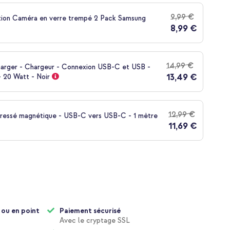
9,99 €
tion Caméra en verre trempé 2 Pack Samsung
8,99 €
14,99 €
harger - Chargeur - Connexion USB-C et USB -
13,49 €
 20 Watt - Noir
12,99 €
tressé magnétique - USB-C vers USB-C - 1 mètre
11,69 €
 ou en point
Paiement sécurisé
Avec le cryptage SSL