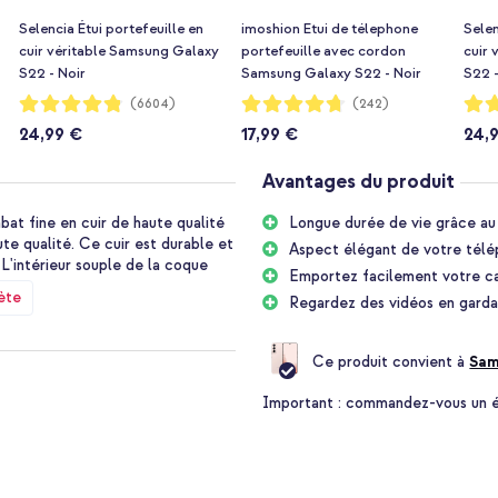
Selencia Étui portefeuille en
imoshion Etui de télephone
Selen
cuir véritable Samsung Galaxy
portefeuille avec cordon
cuir
S22 - Noir
Samsung Galaxy S22 - Noir
S22 -
Notation:
Notation:
Notat
(6604)
(242)
96%
94%
96%
24,99 €
17,99 €
24,
Avantages du produit
at fine en cuir de haute qualité
Longue durée de vie grâce au 
te qualité. Ce cuir est durable et
Aspect élégant de votre télép
 L'intérieur souple de la coque
Emportez facilement votre ca
ète
Regardez des vidéos en gardan
fait que s'embellir avec le temps,
Le cuir est résistant aux
Ce produit convient à
Sam
our être fine et ajoute donc peu
Important :
commandez-vous un étu
ion contre les dommages
oque étant surélevés, la caméra