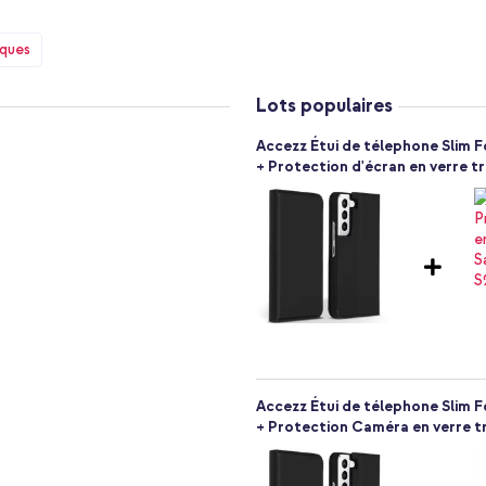
ur une table, par exemple.
iques
vous pouvez facilement poser la
te fonction vous permet
es.
Lots populaires
tique
orter votre carte la plus
Accezz Étui de télephone Slim F
aison lorsque vous faites vos
+ Protection d'écran en verre 
pte parfaitement à l'appareil.
e. Les ports sont entièrement
à 1 mètre
Accezz Étui de télephone Slim F
+ Protection Caméra en verre 
la caméra
ement mains libres