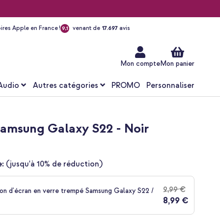
ires Apple en France !
venant de
17.697
avis
9,1
Aller
au
contenu
Mon compte
Mon panier
Audio
Autres catégories
PROMO
Personnaliser
 Samsung Galaxy S22 - Noir
:
(jusqu'à 10% de réduction)
9,99 €
on d'écran en verre trempé Samsung Galaxy S22 /
8,99 €