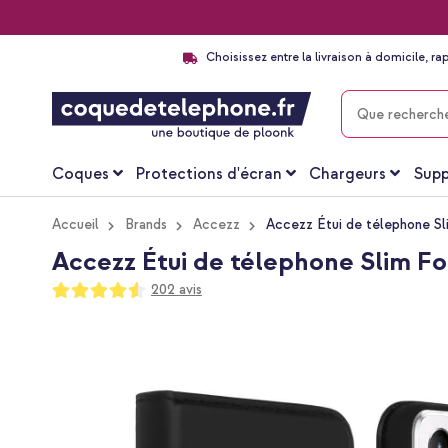
Choisissez entre la livraison à domicile, ra
CHERCHER
Coques
Protections d'écran
Chargeurs
Supp
Accueil
Brands
Accezz
Accezz Étui de télephone Sli
Accezz Étui de télephone Slim Fol
Notation:
202
avis
91
100
% of
Passer
à
la
fin
de
la
galerie