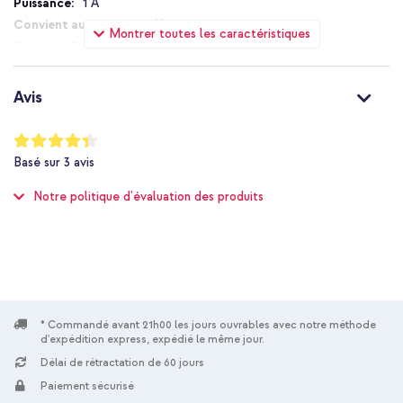
1 A
Non
Montrer toutes les caractéristiques
Non
Non
Non applicable
Avis
8721322354344
imoshion
Notation:
87
%
SH00094586
Basé sur
3
avis
of
Bluetooth 5.1
100
Notre politique d'évaluation des produits
Voiture
Non
10 m
Oui
USB-A vers USB-C
Non
* Commandé avant 21h00 les jours ouvrables avec notre méthode
USB-C
d'expédition express, expédié le même jour.
USB-A
Délai de rétractation de 60 jours
Non
Paiement sécurisé
1