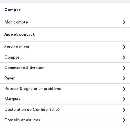
Universel
Compte
Smartphone
1 Pc
Mon compte
Câble USB-A, Câble USB-C
Oui
Aide et contact
Aluminium
Noir
Service client
0.02
Compte
Commande & livraison
Payer
Retours & signaler un problème
Marques
Déclaration de Confidentalité
Conseils et astuces