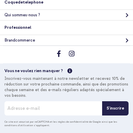
Coquedetelephone
Qui sommes-nous ?
Professionnel
Brandcommerce
Vous ne voulez rien manquer ?
Inscrivez-vous maintenant à notre newsletter et recevez 10% de
réduction sur votre prochaine commande, ainsi que des promotions
chaque semaine et des e-mails réguliers adaptés spécialement à
vos besoins.
I
S'inscrire
n
s
c
Ce site est sécurisé par reCAPTCHA et les
règles de confidentialité de Google
ainsi que les
conditions d'utilisation
s'appliquent.
r
i