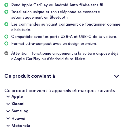
Les avantages du Mini Dongle Auto 2-en-1 imoshion
Rend Apple CarPlay ou Android Auto filaire sans fil.
Rend Apple CarPlay et Android Auto sans fil ; plus de
Installation unique et ton téléphone se connecte
problèmes de câbles
automatiquement en Bluetooth.
Les commandes au volant continuent de fonctionner comme
Après une seule installation, le dongle se connecte
d’habitude.
automatiquement
Compatible avec les ports USB-A et USB-C de ta voiture.
Les boutons sur le volant continuent à fonctionner comme tu en
Format ultra-compact avec un design premium.
as l'habitude
Compatible avec le microphone d'origine de la voiture, pour
Attention : fonctionne uniquement si la voiture dispose déjà
conserver la qualité du son
d’Apple CarPlay ou d’Android Auto filaire.
Un câble USB-C et un câble USB-A sont inclus, de sorte que le
dongle s'adapte toujours à ta voiture
Ce produit convient à
Bascule automatiquement avec les paramètres linguistiques de
la voiture
Ce produit convient à appareils et marques suivants
Format super petit avec un design premium en verre trempé et
Apple
alliage de zinc
Xiaomi
Inclus 1 an de garantie
Samsung
Huawei
Téléphones et voitures compatibles
Motorola