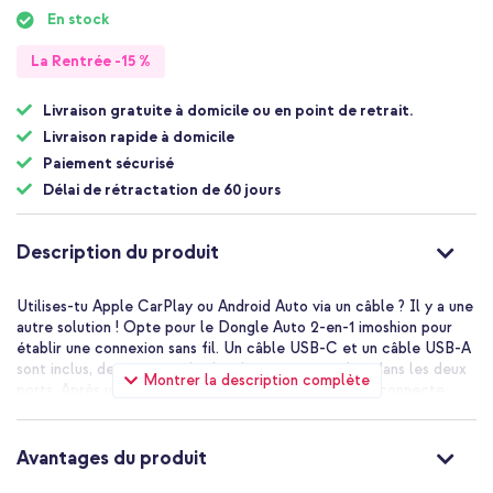
début
En stock
de
la
La Rentrée -15 %
Galerie
d’images
Livraison gratuite à domicile ou en point de retrait.
Livraison rapide à domicile
Paiement sécurisé
Délai de rétractation de 60 jours
Description du produit
Utilises-tu Apple CarPlay ou Android Auto via un câble ? Il y a une
autre solution ! Opte pour le Dongle Auto 2-en-1 imoshion pour
établir une connexion sans fil. Un câble USB-C et un câble USB-A
sont inclus, de sorte que le dongle peut être utilisé dans les deux
Montrer la description complète
ports. Après une seule installation, ton téléphone se connecte
automatiquement en Bluetooth au dongle lorsque tu montes dans
ta voiture. Ainsi, tu peux partir immédiatement et utiliser la
navigation, écouter ta musique préférée ou passer des appels en
Avantages du produit
toute sécurité avec les deux mains sur le volant.