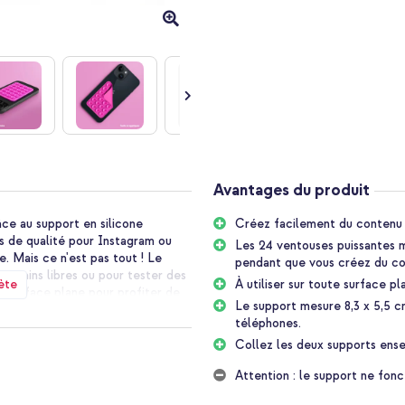
Avantages du produit
âce au support en silicone
Créez facilement du contenu d
s de qualité pour Instagram ou
Les 24 ventouses puissantes 
. Mais ce n'est pas tout ! Le
pendant que vous créez du co
s mains libres ou pour tester des
ète
À utiliser sur toute surface pl
re surface plane pour profiter de
Le support mesure 8,3 x 5,5 c
us êtes en cuisine. Les 24
téléphones.
n toute sécurité pendant que vous
ts en les collant l'un à l'autre,
Collez les deux supports ensem
le support est facile à fixer et
Attention : le support ne fonc