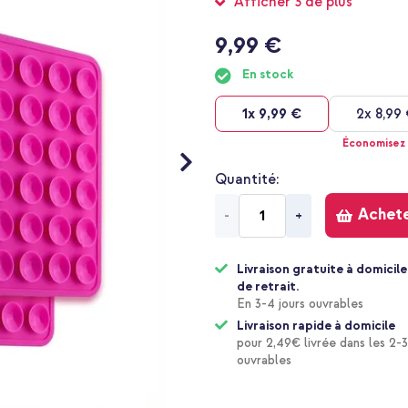
Afficher 3 de plus
9,99 €
En stock
1x
9,99 €
2x
8,99
Économisez
Quantité
Achet
-
+
Livraison gratuite à domicile
de retrait.
En 3-4 jours ouvrables
Livraison rapide à domicile
pour 2,49€ livrée dans les 2-3
ouvrables