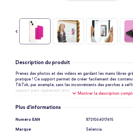
Passer
au
Description du produit
début
de
Prenez des photos et des vidéos en gardant les mains libres gr
la
pratique ! Ce support permet de créer facilement des contenu
Galerie
TikTok, par exemple, sans les inconvénients des perches à selfie
d’images
support peut également être utilisé pour regarder des vidéos le
Montrer la description compl
recettes. Il suffit de coller le support au mur ou sur toute aut
votre série préférée ou regarder votre recette pendant que vo
Plus d'informations
ventouses puissantes maintiennent votre téléphone en place e
créez du contenu. De plus, vous pouvez combiner les deux suppor
Plus
ce qui vous permet de continuer à utiliser le support. En outre, 
Numéro EAN
8721064017415
d'informations
convient à presque tous les téléphones.
Marque
Selencia