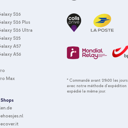
ez ainsi facilement détacher et
uhaitez créer du contenu avec
alaxy S26
 l'avant de votre téléphone à la
alaxy S26 Plus
alaxy S26 Ultra
encia ?
alaxy S25
alaxy A57
alaxy A56
Pro
Pro Max
* Commandé avant 21h00 les jours
avec notre méthode d'expédition 
expédié le même jour.
iser le support
 Shops
len.de
hoesjes.nl
lencia et créez facilement du
ecover.it