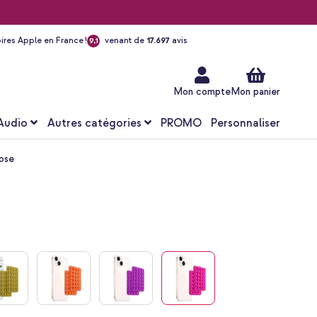
ires Apple en France !
venant de
17.697
avis
9,1
Aller
au
contenu
Mon compte
Mon panier
Audio
Autres catégories
PROMO
Personnaliser
Rose