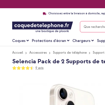
Choisissez entre la livraison à domicile, ra
CHERCHER
Coques
Protections d'écran
Chargeurs
Supp
Accueil
Accessoires
Supports de téléphone
Support 
Selencia Pack de 2 Supports de t
Notation:
9
avis
89
100
% of
Passer
à
la
fin
de
la
galerie