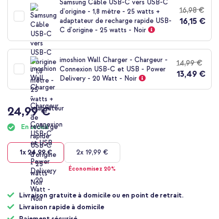
Samsung Câble USB-C vers USB-C
de
16,98 €
d'origine - 1,8 mètre - 25 watts +
la
16,15 €
adaptateur de recharge rapide USB-
Galerie
C d'origine - 25 watts - Noir
d’images
imoshion Wall Charger - Chargeur -
14,99 €
Connexion USB-C et USB - Power
13,49 €
Delivery - 20 Watt - Noir
24,99 €
En stock
1x
24,99 €
2x
19,99 €
Économisez 20%
Livraison gratuite à domicile ou en point de retrait.
Livraison rapide à domicile
Paiement sécurisé