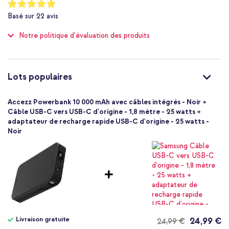
Notation:
Quick Charge 3.0
99
%
Basé sur
22
avis
of
Non applicable
100
1 Pc
Notre politique d'évaluation des produits
Sans
Oui
IP00
Lots populaires
Non
Non
Accezz Powerbank 10 000 mAh avec câbles intégrés - Noir +
USB-C
Câble USB-C vers USB-C d'origine - 1,8 mètre - 25 watts +
Apple Lightning, USB-A
adaptateur de recharge rapide USB-C d'origine - 25 watts -
Noir
Non
4
8720922150219
Accezz
SH00069595
Noir
Plastique
195
Livraison gratuite
24,99 €
24,99 €