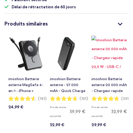
Délai de rétractation de 60 jours
Produits similaires
imoshion Batterie
imoshion Batterie
imoshion Batterie
externe MagSafe 4-
externe - 27.000
externe 20 000 mAh
en-1 - iPhone +
mAh - Quick Charge
- Chargeur rapide
Apple Watch - 10
et Power Delivery -
22,5 W - USB-C /
Notation:
Notation:
Notation:
(121)
(121)
(331)
92%
94%
95%
000 mAh
30W - Noir
USB-A - Rose
24,99 €
Prix de vente
Prix de vente
39,99 €
32,99 €
conseillé
conseillé
32,99 €
29,99 €