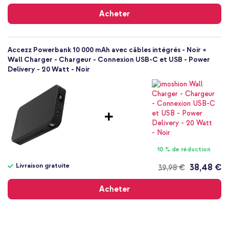
Livraison
Actioncam, Écouteur sans fil,
gratuite
Liseuse, Smartphone, Montre connectée, Tablette, Écouteurs sans
Acheter
fil
Batteries externe
Accezz Powerbank 10 000 mAh avec câbles intégrés - Noir +
Wall Charger - Chargeur - Connexion USB-C et USB - Power
Delivery - 20 Watt - Noir
10 % de réduction
Livraison gratuite
38,48 €
39,98 €
Livraison
gratuite
Acheter