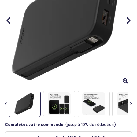
Passer
Complétez votre commande:
(jusqu'à 10% de réduction)
au
début