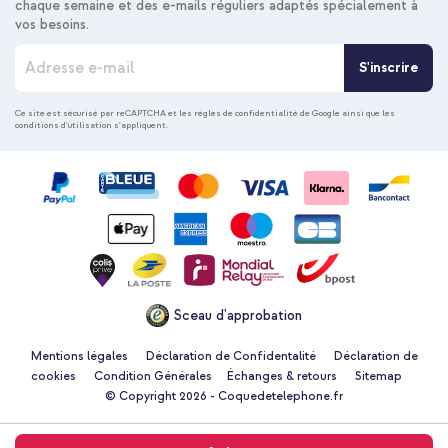
chaque semaine et des e-mails réguliers adaptés spécialement à
vos besoins.
I
S'inscrire
n
s
c
Ce site est sécurisé par reCAPTCHA et les
règles de confidentialité de Google
ainsi que les
conditions d'utilisation
s'appliquent.
r
i
p
t
i
o
n
à
n
o
Sceau d'approbation
t
r
e
Mentions légales
Déclaration de Confidentalité
Déclaration de
n
cookies
Condition Générales
Échanges & retours
Sitemap
e
© Copyright 2026 - Coquedetelephone.fr
w
s