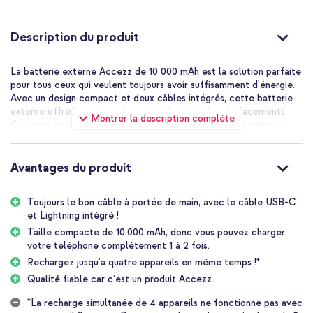
Description du produit
La batterie externe Accezz de 10 000 mAh est la solution parfaite
pour tous ceux qui veulent toujours avoir suffisamment d'énergie.
Avec un design compact et deux câbles intégrés, cette batterie
externe offre beaucoup de commodité pour les déplacements.
Montrer la description complète
Que vous vouliez charger plusieurs appareils en même temps ou
que vous ayez simplement besoin d'un peu d'énergie
supplémentaire rapidement, la batterie externe Accezz avec
câbles intégrés est là pour vous.
Avantages du produit
Câbles intégrés
Toujours le bon câble à portée de main, avec le câble USB-C
Plus besoin de chercher les bons câbles ! La batterie externe
et Lightning intégré !
Accezz dispose de câbles intégrés de 10 cm pour Lightning et
USB-C. Cela rend la charge de vos appareils encore plus facile et
Taille compacte de 10.000 mAh, donc vous pouvez charger
vous n'avez pas besoin d'emporter des câbles séparés. La batterie
votre téléphone complètement 1 à 2 fois.
externe elle-même se charge également avec le câble USB-C
Rechargez jusqu'à quatre appareils en même temps !*
intégré ou via le port USB-C. En combinaison avec un adaptateur
Qualité fiable car c'est un produit Accezz.
à charge rapide (20W ou plus), la batterie externe est à nouveau
pleine en 2 à 2,5 heures.
*La recharge simultanée de 4 appareils ne fonctionne pas avec