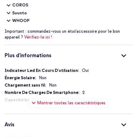
COROS
Suunto
WHOOP
Important :
commandez-vous un étui/accessoire pour le bon
appareil ?
Vérifiez-le ici !
Plus d'informations
Plus
Oui
d'informations
Non
Non
2
10000 mAh
Montrer toutes les caractéristiques
20 W
1.67 A
Non
Avis
Oui
Power Delivery 2.0, Power Delivery 3.0,