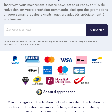
Inscrivez-vous maintenant à notre newsletter et recevez 10% de
réduction sur votre prochaine commande, ainsi que des promotions
chaque semaine et des e-mails réguliers adaptés spécialement à
vos besoins.
I
S'inscrire
n
s
c
Ce site est sécurisé par reCAPTCHA et les
règles de confidentialité de Google
ainsi que les
conditions d'utilisation
s'appliquent.
r
i
p
t
i
o
n
à
n
o
Sceau d'approbation
t
r
e
Mentions légales
Déclaration de Confidentalité
Déclaration de
n
cookies
Condition Générales
Échanges & retours
Sitemap
e