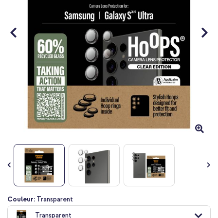
Passer
Couleur:
Transparent
au
Transparent
début