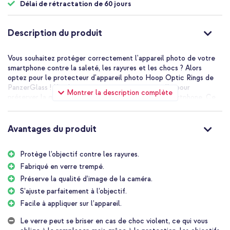
Délai de rétractation de 60 jours
Description du produit
Vous souhaitez protéger correctement l'appareil photo de votre
smartphone contre la saleté, les rayures et les chocs ? Alors
optez pour le protecteur d'appareil photo Hoop Optic Rings de
PanzerGlass ! Une bonne protection est essentielle pour
Montrer la description complète
préserver la qualité de l'appareil photo de votre smartphone. Ce
protecteur est fabriqué en verre trempé résistant, protégeant
ainsi votre appareil photo des dommages quotidiens. De plus, ce
matériau permet de préserver la qualité originale de vos photos.
Avantages du produit
Une bonne protection pour l'appareil photo de votre
Protège l’objectif contre les rayures.
téléphone
Le protecteur d'objectif d'appareil photo Hoop Optic Rings de
Fabriqué en verre trempé.
PanzerGlass évite d'endommager l'appareil photo de votre
Préserve la qualité d’image de la caméra.
téléphone. Le protecteur est en verre et possède un cadre en
S’ajuste parfaitement à l’objectif.
aluminium, offrant à votre appareil photo une protection optimale
Facile à appliquer sur l’appareil.
contre les chutes et les chocs.
Le verre peut se briser en cas de choc violent, ce qui vous
Bonne qualité