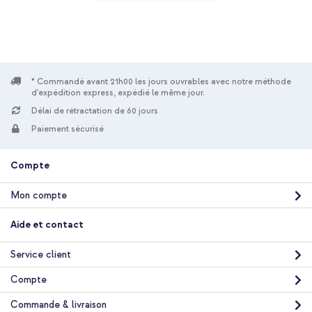
vers USB-C - 1 mètre - Noir
* Commandé avant 21h00 les jours ouvrables avec notre méthode
d'expédition express, expédié le même jour.
Délai de rétractation de 60 jours
10 % de réduction
Paiement sécurisé
Livraison gratuite
26,68 €
27,98 €
Livraison
Compte
gratuite
Acheter
Mon compte
Aide et contact
Service client
Compte
Commande & livraison