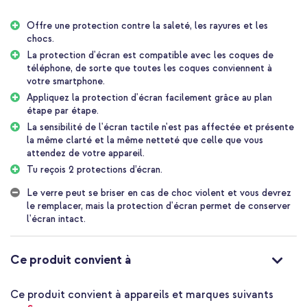
netteté que vous attendez de l'écran d'origine. La protection
d'écran est également dotée d'un revêtement spécial qui réduit
Offre une protection contre la saleté, les rayures et les
les traces de doigts et les taches. En bref, c'est une protection
chocs.
d'écran qui a tout pour plaire ! Tu reçois 2 protections d’écran.
La protection d'écran est compatible avec les coques de
Une protection optimale pour votre smartphone
téléphone, de sorte que toutes les coques conviennent à
Le film de protection d'écran en verre trempé Accezz garantit
votre smartphone.
que l'écran de votre smartphone ne sera pas endommagé. Le verre
Appliquez la protection d'écran facilement grâce au plan
de protection est fabriqué en verre trempé résistant, de sorte que
étape par étape.
la surface est identique à celle du smartphone lui-même. La
La sensibilité de l'écran tactile n'est pas affectée et présente
sensibilité de l'écran tactile n'est pas affectée et présente la
la même clarté et la même netteté que celle que vous
même clarté et la même netteté que celle que vous attendez de
attendez de votre appareil.
l'écran de votre appareil.
Tu reçois 2 protections d’écran.
Compatible avec les coques de téléphone
Le verre peut se briser en cas de choc violent et vous devrez
La protection d'écran est compatible avec les coques de
le remplacer, mais la protection d'écran permet de conserver
téléphone. Ainsi, toutes les coques s'adapteront à votre
l'écran intact.
smartphone lorsque vous utiliserez la protection d'écran. Vous
pouvez ainsi protéger votre smartphone de la meilleure façon
possible et lui donner un aspect tendance avec une coque.
Ce produit convient à
La protection d'écran est dotée de tout ce qu'il faut
Ce film de protection d'écran en verre trempé Accezz maintient
Ce produit convient à appareils et marques suivants
votre écran en parfait état. La protection d'écran est également