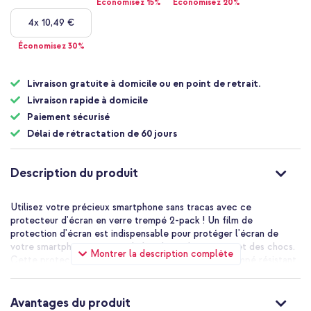
Économisez 15%
Économisez 20%
4x
10,49 €
Économisez 30%
Livraison gratuite à domicile ou en point de retrait.
Livraison rapide à domicile
Paiement sécurisé
Délai de rétractation de 60 jours
Description du produit
Utilisez votre précieux smartphone sans tracas avec ce
protecteur d'écran en verre trempé 2-pack ! Un film de
protection d'écran est indispensable pour protéger l'écran de
votre smartphone coûteux de la saleté, des rayures et des chocs.
Montrer la description complète
Cette protection d'écran est fabriquée en verre trempé résistant.
La protection d'écran résiste également aux rayures et est
spécialement conçue pour votre appareil. La sensibilité de l'écran
tactile n'est pas affectée et présente la même clarté et la même
Avantages du produit