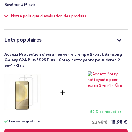
93
%
Smartphone
Basé sur
415
avis
of
Protecteurs d'écran
100
Étape 3 : Supprimez les particules de poussière à l'aide de
Notre politique d'évaluation des produits
Verre trempé
l'autocollant.
2 Pc
Étape 4 : Retirez le film et placez la protection sur l'écran à l'aide
Kit de nettoyage d'écran
d'un autocollant
Élevée
Lots populaires
Étape 5 : Appuyez au centre de la protection d'écran pour la faire
Bonne
adhérer
Non
Accezz Protection d'écran en verre trempé 2-pack Samsung
Non
Galaxy S24 Plus / S25 Plus + Spray nettoyante pour écran 2-
Pourquoi choisir le film de protection d'écran en verre trempé
en-1 - Gris
Non
2-pack Accezz ?
Écran
Fabriqué en verre trempé 9H
Offre une protection contre la saleté, les rayures et les chocs
N'affecte aucunement le fonctionnement de l'écran tactile
Le revêtement spécial réduit le risque de taches et de traces
de doigts
50 % de réduction
La clarté de l'écran demeure intacte
Livraison gratuite
18,98 €
22,98 €
Repousse les rayons UV nocifs pour protéger les yeux
Livraison