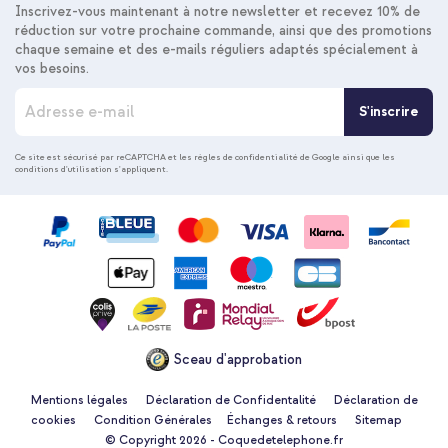
Inscrivez-vous maintenant à notre newsletter et recevez 10% de
réduction sur votre prochaine commande, ainsi que des promotions
chaque semaine et des e-mails réguliers adaptés spécialement à
vos besoins.
I
S'inscrire
n
s
c
Ce site est sécurisé par reCAPTCHA et les
règles de confidentialité de Google
ainsi que les
conditions d'utilisation
s'appliquent.
r
i
p
t
i
o
n
à
n
o
Sceau d'approbation
t
r
e
Mentions légales
Déclaration de Confidentalité
Déclaration de
n
cookies
Condition Générales
Échanges & retours
Sitemap
e
© Copyright 2026 - Coquedetelephone.fr