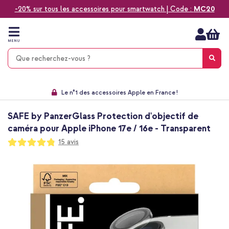
-20% sur tous les accessoires pour smartwatch | Code :
MC20
Aller
au
contenu
MENU
Choisissez entre la livraison à domicile, rapide ou en point relais
Délai de rétractation de 60 jours
Le n°1 des accessoires Apple en France !
9,1 venant de 17.697 avis
SAFE by PanzerGlass Protection d'objectif de
caméra pour Apple iPhone 17e / 16e - Transparent
Notation:
15
avis
96
100
% of
Passer
à
la
fin
de
la
galerie
d’images