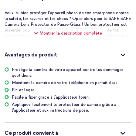
Veux-tu bien protéger l'appareil photo de ton smartphone contre
la saleté, les rayures et les chocs ? Opte alors pour le SAFE SAFE
Camera Lens Protector de PanzerGlass ! Un bon protecteur est
essentiel pour maintenir la qualité de l'appareil photo de ton
Montrer la description complète
smartphone intacte. Ce protecteur est fait de verre trempé et a
un cadre en titane, ce qui protège bien ton appareil photo contre
les dommages quotidiens. Le cadre est fini avec des paillettes, ce
qui donne un look unique à ton smartphone. De plus, la qualité
Avantages du produit
d'image originale de tes photos est préservée.
Bonne protection pour l'appareil photo de ton appareil
Protège la caméra de votre appareil contre les dommages
quotidiens.
Le SAFE Camera Lens Protector de PanzerGlass prévient les
dommages à l'appareil photo de ton téléphone. Le protecteur est
Maintient la caméra de votre téléphone en parfait état.
fait de verre et a un cadre en titane, ce qui protège au mieux ton
Fin et léger.
appareil photo contre les chutes et les chocs. De plus, le cadre
Facile à fixer grâce à l'applicateur fourni.
est fini avec des paillettes, ce qui donne un look unique.
Appliquez facilement le protecteur de caméra grâce à
Bonne qualité
l’applicateur et aux instructions de pose.
Le verre protecteur maintient ton appareil photo en parfait état.
De plus, le verre est résistant aux rayures et la qualité d'image
originale de tes photos est préservée. De plus, le protecteur est
Ce produit convient à
mince et léger, ce qui préserve le design de ton appareil photo.