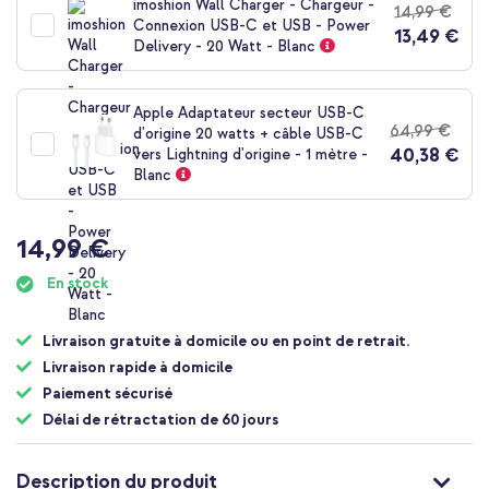
imoshion Wall Charger - Chargeur -
14,99 €
de
Connexion USB-C et USB - Power
13,49 €
la
Delivery - 20 Watt - Blanc
Galerie
d’images
Apple Adaptateur secteur USB-C
64,99 €
d'origine 20 watts + câble USB-C
40,38 €
vers Lightning d'origine - 1 mètre -
Blanc
14,99 €
En stock
Livraison gratuite à domicile ou en point de retrait.
Livraison rapide à domicile
Paiement sécurisé
Délai de rétractation de 60 jours
Description du produit