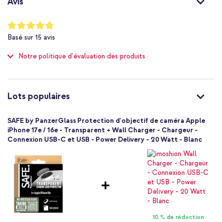
Avis
alors pour le SAFE Camera Lens Protector de PanzerGlass !
Smartphone
1 Pc
Notation:
96
%
Applicateur
Basé sur
15
avis
of
Excellente
100
Notre politique d'évaluation des produits
Oui
Caméra
Transparent
Verre
Lots populaires
Excellente
SAFE by PanzerGlass Protection d'objectif de caméra Apple
iPhone 17e / 16e - Transparent + Wall Charger - Chargeur -
Connexion USB-C et USB - Power Delivery - 20 Watt - Blanc
10 % de réduction