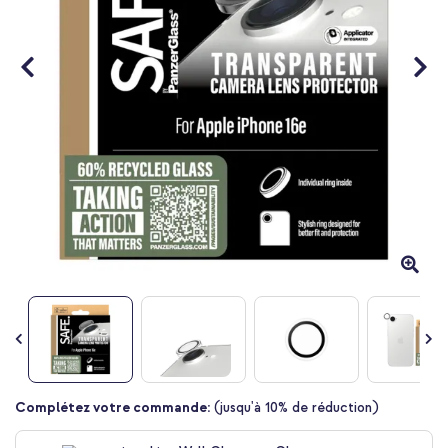
Passer
Complétez votre commande:
(jusqu'à 10% de réduction)
au
début