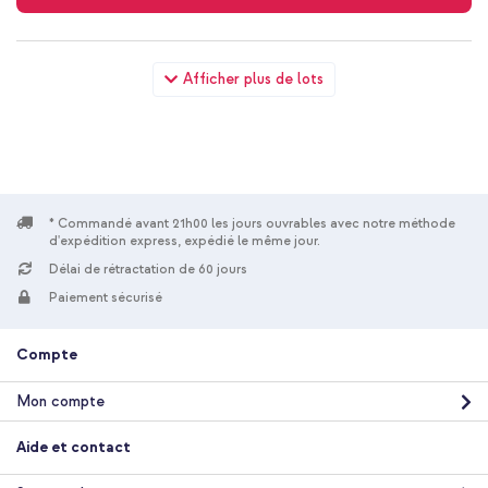
Apple Smart Folio Apple iPad 11 (2025) 11 pouces A16 / iPad 10
Afficher plus de lots
(2022) 10.9 pouces - Lemonade + Wall Charger - Chargeur -
Connexion USB-C et USB - Power Delivery - 20 Watt - Blanc
* Commandé avant 21h00 les jours ouvrables avec notre méthode
d'expédition express, expédié le même jour.
Délai de rétractation de 60 jours
10 % de réduction
Paiement sécurisé
Livraison gratuite
73,48 €
74,98 €
Livraison
Compte
gratuite
Acheter
Mon compte
Apple Smart Folio Apple iPad 11 (2025) 11 pouces A16 / iPad 10
Aide et contact
(2022) 10.9 pouces - Lemonade + Pencil 1re génération pour
iPad 6 à 11 (2018/2025) / Pro 12.9 (2015/2017) / Air 10.5 (2019) /