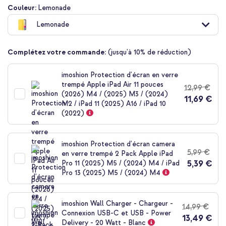
Passer
Couleur:
Lemonade
au
Lemonade
début
de
la
Complétez votre commande:
(jusqu'à 10% de réduction)
Galerie
d’images
imoshion Protection d'écran en verre
trempé Apple iPad Air 11 pouces
12,99 €
(2026) M4 / (2025) M3 / (2024)
11,69 €
M2 / iPad 11 (2025) A16 / iPad 10
(2022)
imoshion Protection d'écran camera
5,99 €
en verre trempé 2 Pack Apple iPad
5,39 €
Pro 11 (2025) M5 / (2024) M4 / iPad
Pro 13 (2025) M5 / (2024) M4
imoshion Wall Charger - Chargeur -
14,99 €
Connexion USB-C et USB - Power
13,49 €
Delivery - 20 Watt - Blanc