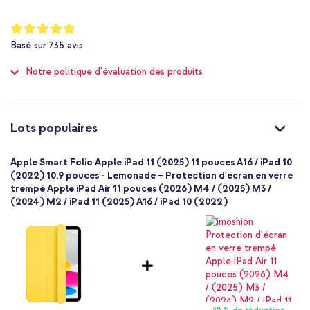
Standard
Fonction de réveil automatique
Non
Notation:
Garantie d'un an incluse
Non
97
%
Basé sur
735
avis
of
194253477563
100
Apple
Notre politique d'évaluation des produits
Un look élégant avec la fiabilité à laquelle vous êtes habitué(e)
MQDR3ZE/A
avec Apple ? Alors optez pour la Smart Folio originale d'Apple !
Jaune
Similicuir
Lots populaires
Apple
A2696, A2757, A2777, A3354, A3355, A3356
Apple Smart Folio Apple iPad 11 (2025) 11 pouces A16 / iPad 10
Tablette
(2022) 10.9 pouces - Lemonade + Protection d'écran en verre
1 Pc
trempé Apple iPad Air 11 pouces (2026) M4 / (2025) M3 /
(2024) M2 / iPad 11 (2025) A16 / iPad 10 (2022)
Non
Coque portefeuille
Coque
Protection intégrale