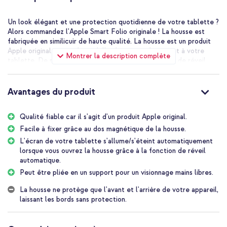
Un look élégant et une protection quotidienne de votre tablette ?
Alors commandez l'Apple Smart Folio originale ! La housse est
fabriquée en similicuir de haute qualité. La housse est un produit
Apple original, ce qui fait qu'elle s'ajuste parfaitement à votre
Montrer la description complète
tablette. De plus, la housse est dotée d'une fonction de réveil
automatique qui permet à votre appareil de passer en mode veille
dès que la housse est fermée et de se réveiller dès que vous
l'ouvrez. Le dos de la housse est très fin et s'attache
Avantages du produit
magnétiquement à votre tablette, ce qui lui permet de conserver
sa finesse. La housse peut se replier en support, super pratique
Qualité fiable car il s'agit d'un produit Apple original.
lorsque vous souhaitez regarder un film.
Facile à fixer grâce au dos magnétique de la housse.
Produit Apple original
L'écran de votre tablette s'allume/s'éteint automatiquement
Comme cette housse est un produit Apple original, elle s'adapte
lorsque vous ouvrez la housse grâce à la fonction de réveil
parfaitement à votre tablette. La housse a été testée pendant
automatique.
des milliers d'heures, à la fois pendant la phase de conception et
le processus de fabrication. Cela garantit que toutes les
Peut être pliée en un support pour un visionnage mains libres.
découpes, les ports et l'appareil photo de votre tablette sont
La housse ne protège que l'avant et l'arrière de votre appareil,
faciles à utiliser et que votre appareil est bien protégé contre les
laissant les bords sans protection.
dommages quotidiens.
Design fin
Cette housse Apple Smart Folio originale est conçue pour