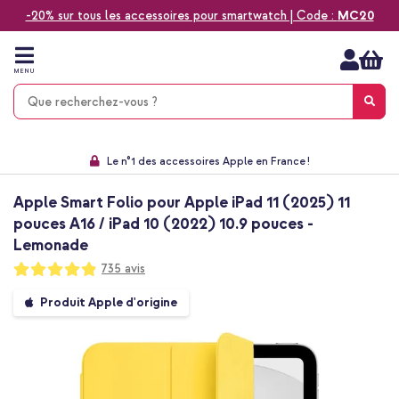
-20% sur tous les accessoires pour smartwatch | Code :
MC20
Aller
au
contenu
MENU
Choisissez entre la livraison à domicile, rapide ou en point relais
Délai de rétractation de 60 jours
Le n°1 des accessoires Apple en France !
9,1 venant de 17.697 avis
Apple Smart Folio pour Apple iPad 11 (2025) 11
pouces A16 / iPad 10 (2022) 10.9 pouces -
Lemonade
Notation:
735
avis
97
100
% of
Passer
Produit Apple d'origine
à
la
fin
de
la
galerie