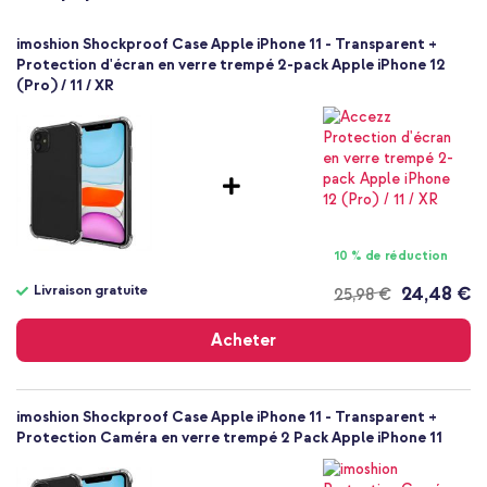
imoshion
iP1140639901
imoshion Shockproof Case Apple iPhone 11 - Transparent +
Transparent
Protection d'écran en verre trempé 2-pack Apple iPhone 12
(Pro) / 11 / XR
Silicones et TPU (doux)
Aucun
Apple
Smartphone
Sans
Non
Coque, Coque silicone
10 % de réduction
Coque
Livraison gratuite
24,48 €
25,98 €
Arrière & latérale
Livraison
gratuite
Acheter
imoshion Shockproof Case Apple iPhone 11 - Transparent +
Protection Caméra en verre trempé 2 Pack Apple iPhone 11