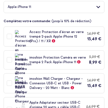
au
début
Apple iPhone 11
de
la
Galerie
Complétez votre commande:
(jusqu'à 10% de réduction)
d’images
Accezz Protection d'écran en verre
14,99 €
trempé 2-pack Apple iPhone 12
13,49 €
(Pro) / 11 / XR
9,99 €
imoshion Protection Caméra en verre
8,99 €
trempé 2 Pack Apple iPhone 11
imoshion Wall Charger - Chargeur -
14,99 €
Connexion USB-C et USB - Power
13,49 €
Delivery - 20 Watt - Blanc
Apple Adaptateur secteur USB-C
64,99 €
d'origine 20 watts + câble USB-C