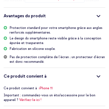
une livraison rapide et soulignent que les coins sont clairement
renforcés.
Les avantages de la coque
Avantages du produit
antichoc imoshion :
Protection standard pour votre smartphone grâce aux angles
renforcés supplémentaires.
Protection contre les chutes jusqu'à 1 mètre grâce aux coins
renforcés
Le design du smartphone reste visible grâce à la conception
épurée et trasparente.
Le design transparent conserve l'apparence de votre iPhone 11
Fabrication en silicone souple.
visible
Fabriqué en silicone flexible et TPU doux pour une meilleure
Pas de protection complète de l'écran ; un protecteur d'écran
prise en main et absorption des chocs
est donc recommandé.
Les bords surélevés empêchent l'écran et la caméra de toucher
le sol
Ce produit convient à
Ajustement serré qui se sent mince et ajoute très peu de poids
Tous les boutons et ports restent libres pour une utilisation sans
Ce produit convient à
iPhone 11
interruption
Important :
commandez-vous un étui/accessoire pour le bon
Inclus 1 an de garantie
appareil ?
Vérifiez-le ici !