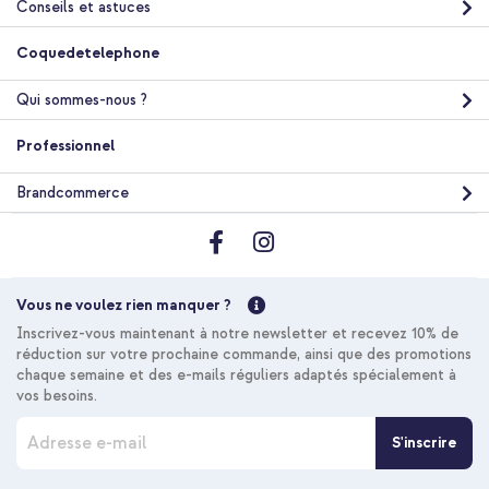
Conseils et astuces
imoshion Shockproof Case Apple iPhone 11 - Transparent +
Coquedetelephone
Cordon de téléphone universel - Beige
Qui sommes-nous ?
Professionnel
Brandcommerce
20 % de réduction
Livraison gratuite
20,58 €
22,98 €
Livraison
Vous ne voulez rien manquer ?
gratuite
Acheter
Inscrivez-vous maintenant à notre newsletter et recevez 10% de
réduction sur votre prochaine commande, ainsi que des promotions
chaque semaine et des e-mails réguliers adaptés spécialement à
vos besoins.
I
S'inscrire
n
s
c