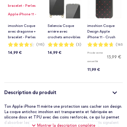
imoshion Coque
Selencia Coque
imoshion Coque
avec dragonne +
arrière avec
Design Apple
bracelet - Perles
crochets amovibles
iPhone 11 - Crush
Apple iPhone 11 -
Apple iPhone 11 -
Check
Notation:
Notation:
Notation:
(115)
(3)
(1630)
87%
100%
94%
Transparent
Transparent
14,99 €
14,99 €
Prix de vente
13,99 €
conseillé
11,99 €
Description du produit
Ton Apple iPhone 11 mérite une protection sans cacher son design.
La coque antichoc imoshion est transparente et fabriquée en
silicone doux et TPU avec des coins renforcés, ce qui lui permet
d'absorber les chocs tout en restant mince. Les clients signalent
Montrer la description complète