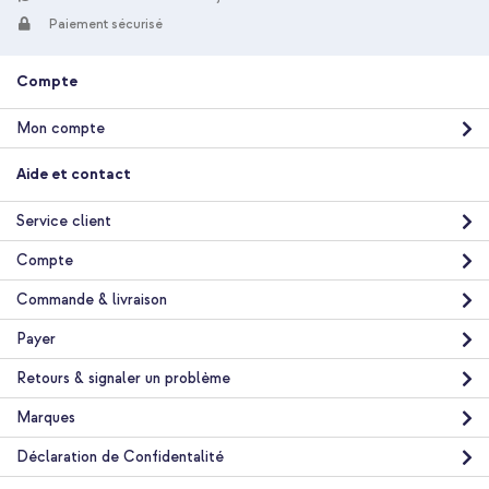
10 % de réduction
Paiement sécurisé
Livraison gratuite
24,48 €
25,98 €
Livraison
Compte
gratuite
Acheter
Mon compte
imoshion Shockproof Case Apple iPhone 11 - Transparent +
Aide et contact
Adaptateur secteur USB-C d'origine 20 watts + câble USB-C
vers Lightning d'origine - 1 mètre - Blanc
Service client
Compte
Commande & livraison
Payer
Retours & signaler un problème
Livraison gratuite
10,99 €
10,99 €
Marques
Livraison
gratuite
Acheter
Déclaration de Confidentalité