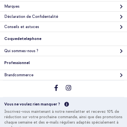
Livraison gratuite
39,08 €
Marques
40,98 €
Livraison
Déclaration de Confidentalité
gratuite
Acheter
Conseils et astuces
Coquedetelephone
Apple Sacoche en cuir MagSafe Apple iPhone 12 Mini - Pink
Citrus + Powerbank Vivid 5 000 mAh - MagSafe et Qi - Desert
Gold / Leopard
Qui sommes-nous ?
Professionnel
Brandcommerce
10 % de réduction
Livraison gratuite
53,48 €
56,98 €
Vous ne voulez rien manquer ?
Livraison
Inscrivez-vous maintenant à notre newsletter et recevez 10% de
gratuite
Acheter
réduction sur votre prochaine commande, ainsi que des promotions
chaque semaine et des e-mails réguliers adaptés spécialement à