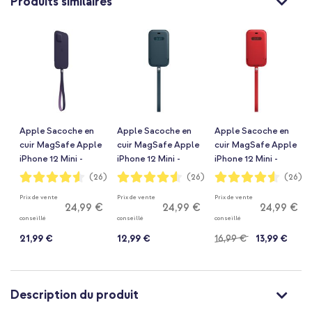
Produits similaires
Apple Sacoche en
Apple Sacoche en
Apple Sacoche en
cuir MagSafe Apple
cuir MagSafe Apple
cuir MagSafe Apple
iPhone 12 Mini -
iPhone 12 Mini -
iPhone 12 Mini -
Deep Violet
Baltic Blue
Scarlet Red
Notation:
Notation:
Notation:
(26)
(26)
(26)
91%
91%
91%
Prix de vente
Prix de vente
Prix de vente
24,99 €
24,99 €
24,99 €
conseillé
conseillé
conseillé
21,99 €
12,99 €
16,99 €
13,99 €
Description du produit