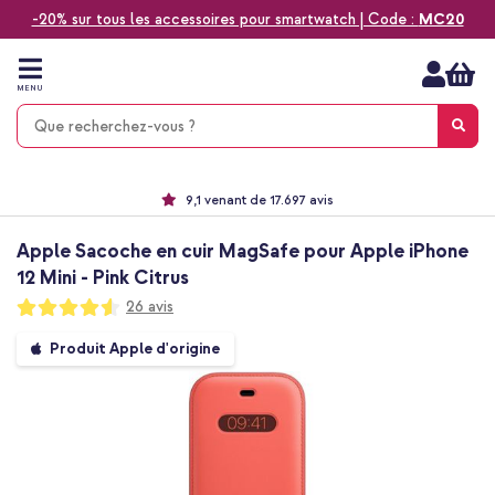
-20% sur tous les accessoires pour smartwatch | Code :
MC20
Aller
au
contenu
MENU
Choisissez entre la livraison à domicile, rapide ou en point relais
Délai de rétractation de 60 jours
Le n°1 des accessoires Apple en France !
9,1 venant de 17.697 avis
Apple Sacoche en cuir MagSafe pour Apple iPhone
12 Mini - Pink Citrus
Notation:
26
avis
91
100
% of
Passer
Produit Apple d'origine
à
la
fin
de
la
galerie
d’images