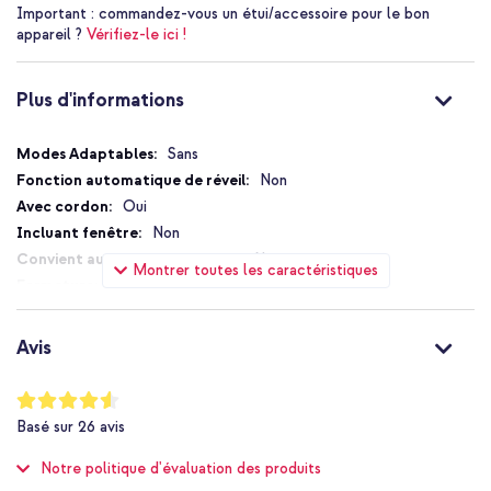
Important :
commandez-vous un étui/accessoire pour le bon
appareil ?
Vérifiez-le ici !
Plus d'informations
Plus
Sans
d'informations
Non
Oui
Non
Non
Montrer toutes les caractéristiques
Sans fermeture
Non
Oui
Avis
Non
Conçu pour MagSafe
Notation:
91
%
Oui
Basé sur
26
avis
of
Protection jusqu'à 1 mètre
100
Notre politique d'évaluation des produits
Non