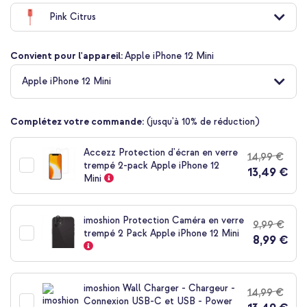
au
Pink Citrus
début
de
la
Convient pour l'appareil:
Apple iPhone 12 Mini
Galerie
d’images
Apple iPhone 12 Mini
Complétez votre commande:
(jusqu'à 10% de réduction)
Accezz Protection d'écran en verre
14,99 €
trempé 2-pack Apple iPhone 12
13,49 €
Mini
imoshion Protection Caméra en verre
9,99 €
trempé 2 Pack Apple iPhone 12 Mini
8,99 €
imoshion Wall Charger - Chargeur -
14,99 €
Connexion USB-C et USB - Power