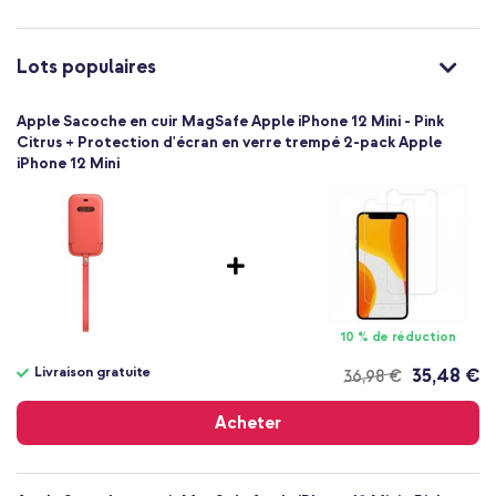
Très bien
Non
194252184332
Lots populaires
Apple
MHMN3ZM/A
Apple Sacoche en cuir MagSafe Apple iPhone 12 Mini - Pink
Rose
Citrus + Protection d'écran en verre trempé 2-pack Apple
iPhone 12 Mini
Cuir véritable
Aucun
Cuir véritable
Apple
Smartphone
Sans
Non
10 % de réduction
Coque avec cordon, Pochette perforée
Livraison gratuite
35,48 €
36,98 €
Coque
Livraison
Protection intégrale
gratuite
Acheter