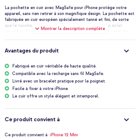
La pochette en cuir avec MagSafe pour iPhone protège votre
appareil, sans rien retirer à son magnifique design. La pochette est
fabriquée en cuir européen spécialement tanné et fini, de sorte
que le toucher soit soyeux à l'extérieur et acquière un éclat
Montrer la description complète
naturel au fil du temps. Il s'adapte parfaitement aux formes de
votre iPhone et le protège contre les rayures et les chutes, sans
qu'il ne devienne pour autant beaucoup plus épais. A l'intérieur, il y
a un compartiment pour votre carte de crédit ou votre permis de
Avantages du produit
conduire, et vous recevez également une dragonne. Lorsqu'il est
temps de mettre l'appareil en charge, vous cliquez tout
Fabriqué en cuir véritable de haute qualité.
simplement le MagSafe à la pochette. Dès que le contact se fait,
la batterie se charge rapidement et sans fil.
Compatible avec la recharge sans fil MagSafe.
Livré avec un bracelet pratique pour le poignet.
Facile à fixer à votre iPhone.
Le cuir offre un style élégant et intemporel.
Ce produit convient à
Ce produit convient à
iPhone 12 Mini