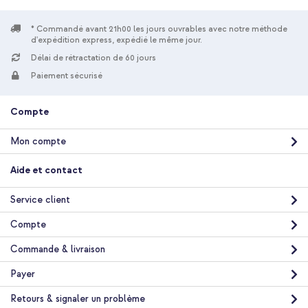
* Commandé avant 21h00 les jours ouvrables avec notre méthode
d'expédition express, expédié le même jour.
Délai de rétractation de 60 jours
10 % de réduction
Paiement sécurisé
Livraison gratuite
35,48 €
36,98 €
Livraison
Compte
gratuite
Acheter
Mon compte
Apple Sacoche en cuir MagSafe Apple iPhone 12 Mini - Pink
Aide et contact
Citrus + Wireless Charger USB-C - Chargeur MagSafe sans fil -
1 mètre - Blanc
Service client
Compte
Commande & livraison
Payer
Retours & signaler un problème
10 % de réduction