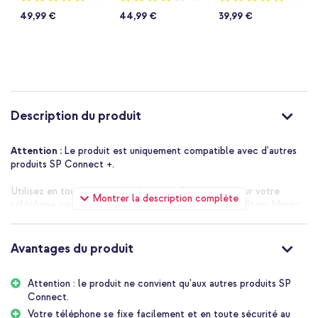
95%
80%
98%
téléphone pour vélo
téléphone pour vélo
téléphone pour vélo
49,99 €
44,99 €
39,99 €
- Noir
- Adaptateur pour
avec pince - Noir
accessoires SPC+ -
Noir
Description du produit
Attention :
Le produit est uniquement compatible avec d'autres
produits SP Connect +.
Utilisez en toute sécurité la fonction de navigation sur votre
Montrer la description complète
téléphone pendant que vous faites du vélo grâce au Stem Mount
Pro de SP Connect ! Le support dispose d'une découpe unique
spécialement conçue pour le mécanisme de verrouillage par
rotation des produits SP Connect, vous permettant ainsi de fixer
Avantages du produit
facilement votre smartphone sur le support. Le support est
fabriqué en aluminium léger. De plus, le support se fixe facilement
Attention : le produit ne convient qu'aux autres produits SP
sur la potence de votre vélo.
Connect.
Mécanisme de verrouillage par rotation
Votre téléphone se fixe facilement et en toute sécurité au