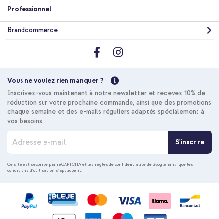
Professionnel
Brandcommerce
Vous ne voulez rien manquer ?
Inscrivez-vous maintenant à notre newsletter et recevez 10% de
réduction sur votre prochaine commande, ainsi que des promotions
chaque semaine et des e-mails réguliers adaptés spécialement à
vos besoins.
I
S'inscrire
n
s
c
Ce site est sécurisé par reCAPTCHA et les
règles de confidentialité de Google
ainsi que les
conditions d'utilisation
s'appliquent.
r
i
p
t
i
o