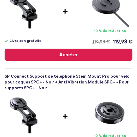
fonction de navigation sur votre téléphone pendant que vous
faites du vélo ? Optez pour le Stem Mount Pro de SP Connect !
Attention :
Ce support pour téléphone ne peut être utilisé qu'en
combinaison avec une coque pour téléphone SP Connect +.
10 % de réduction
Livraison gratuite
112,98 €
119,98 €
Livraison
gratuite
Acheter
SP Connect Support de téléphone Stem Mount Pro pour vélo
pour coques SPC+ - Noir + Anti Vibration Module SPC+ - Pour
supports SPC+ - Noir
10 % de réduction