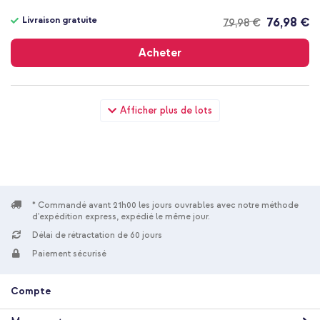
Livraison gratuite
76,98 €
79,98 €
Livraison
gratuite
Acheter
SP Connect Support de téléphone Stem Mount Pro pour vélo
Afficher plus de lots
pour coques SPC+ - Noir + Aura Pro Écouteurs intra-
auriculaires sans fil - Réduction active du bruit (ANC) - Noir
* Commandé avant 21h00 les jours ouvrables avec notre méthode
d'expédition express, expédié le même jour.
Délai de rétractation de 60 jours
10 % de réduction
Paiement sécurisé
Livraison gratuite
90,48 €
94,98 €
Livraison
Compte
gratuite
Acheter