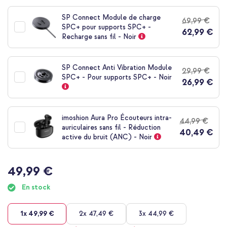
au
début
SP Connect Module de charge
69,99 €
de
SPC+ pour supports SPC+ -
62,99 €
la
Recharge sans fil - Noir
Galerie
d’images
SP Connect Anti Vibration Module
29,99 €
SPC+ - Pour supports SPC+ - Noir
26,99 €
imoshion Aura Pro Écouteurs intra-
44,99 €
auriculaires sans fil - Réduction
40,49 €
active du bruit (ANC) - Noir
49,99 €
En stock
1x
49,99 €
2x
47,49 €
3x
44,99 €