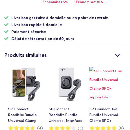
Économisez 5%
Économisez 10%
Livraison gratuite à domicile ou en point de retrait.
Livraison rapide à domicile
Paiement sécurisé
Délai de rétractation de 60 jours
Produits similaires
SP Connect
SP Connect
SP Connect Bike
Roadbike Bundle
Roadbike Bundle
Bundle Universal
Universal Clamp
Universal Interface
Clamp SPC+
SPC+ support de
SPC+ support de
support de
Notation:
Notation:
Notation:
(4)
(5)
(8)