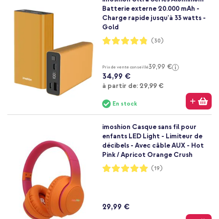
Batterie externe 20.000 mAh -
Charge rapide jusqu'à 33 watts -
Gold
Notation:
(30)
96%
39,99 €
Prix de vente conseillé
34,99 €
À partir de
à partir de:
29,99 €
En stock
imoshion Casque sans fil pour
enfants LED Light - Limiteur de
décibels - Avec câble AUX - Hot
Pink / Apricot Orange Crush
Notation:
(19)
100%
29,99 €