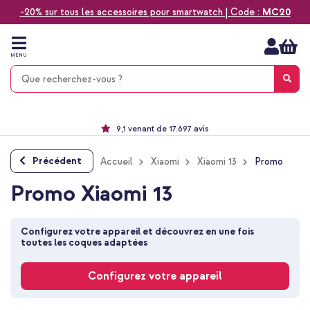
-20% sur tous les accessoires pour smartwatch | Code :
MC20
Aller
au
contenu
MENU
Choisissez entre la livraison à domicile, rapide ou en point relais
Délai de rétractation de 60 jours
Le n°1 des accessoires Apple en France !
9,1 venant de 17.697 avis
Précédent
Accueil
Xiaomi
Xiaomi 13
Promo
Promo Xiaomi 13
Configurez votre appareil et découvrez en une fois 
toutes les coques adaptées
Configurez votre appareil