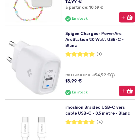
12,99 €
À partir de
à partir de:
10,39 €
En stock
Spigen Chargeur PowerArc
ArcStation 20 Watt USB-C -
Blanc
Notation:
(1)
100%
24,99 €
Prix de vente conseillé
18,99 €
En stock
imoshion Braided USB-C vers
câble USB-C - 0,5 mètre - Blanc
Notation:
(4)
100%