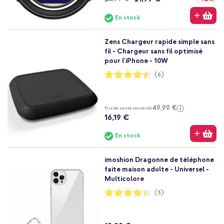
En stock
Zens Chargeur rapide simple sans
fil - Chargeur sans fil optimisé
pour l'iPhone - 10W
Notation:
(6)
90%
49,99 €
Prix de vente conseillé
16,19 €
En stock
imoshion Dragonne de téléphone
faite maison adulte - Universel -
Multicolore
Notation:
(3)
87%