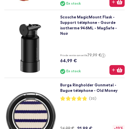
En stock
Scosche MagicMount Flask -
Support téléphone - Gourde
isotherme 946ML - MagSafe -
Noir
79,99 €
Prix de vente conseillé
64,99 €
En stock
Burga Ringholder Gunmetal -
Bague téléphone - Old Money
Notation:
(22)
97%
21,99 €
24,99 €
-12%