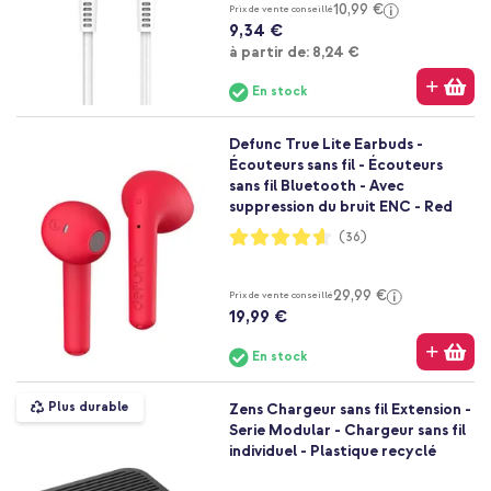
10,99 €
Prix de vente conseillé
9,34 €
À partir de
à partir de:
8,24 €
En stock
Defunc True Lite Earbuds -
Écouteurs sans fil - Écouteurs
sans fil Bluetooth - Avec
suppression du bruit ENC - Red
Notation:
(36)
92%
29,99 €
Prix de vente conseillé
19,99 €
En stock
Plus durable
Zens Chargeur sans fil Extension -
Serie Modular - Chargeur sans fil
individuel - Plastique recyclé