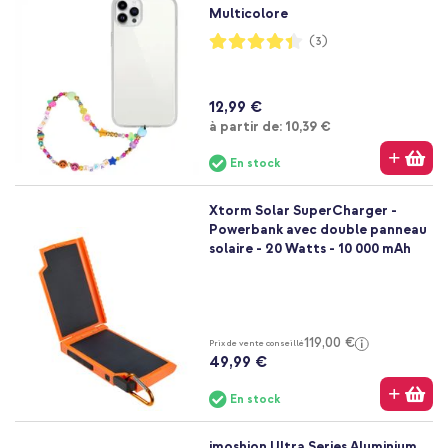
Multicolore
Notation:
(3)
87%
12,99 €
À partir de
à partir de:
10,39 €
En stock
Xtorm Solar SuperCharger -
Powerbank avec double panneau
solaire - 20 Watts - 10 000 mAh
119,00 €
Prix de vente conseillé
49,99 €
En stock
imoshion Ultra Series Aluminium