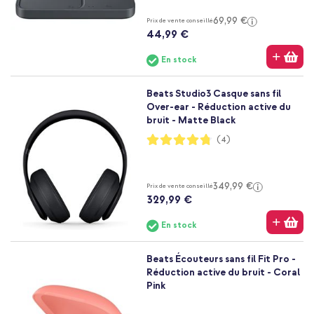
69,99 €
Prix de vente conseillé
44,99 €
En stock
Beats Studio3 Casque sans fil
Over-ear - Réduction active du
bruit - Matte Black
Notation:
(4)
95%
349,99 €
Prix de vente conseillé
329,99 €
En stock
Beats Écouteurs sans fil Fit Pro -
Réduction active du bruit - Coral
Pink