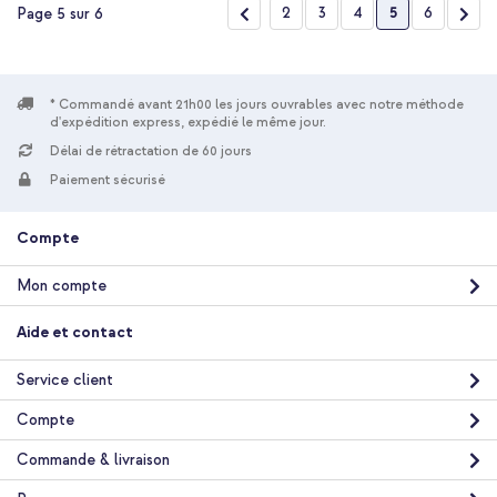
Page
Page
Précédent
Page
Page
Page
Vous lisez act
Page
Pag
Suiv
2
3
4
5
6
Page 5 sur 6
* Commandé avant 21h00 les jours ouvrables avec notre méthode
d'expédition express, expédié le même jour.
Délai de rétractation de 60 jours
Paiement sécurisé
Compte
Mon compte
Aide et contact
Service client
Compte
Commande & livraison