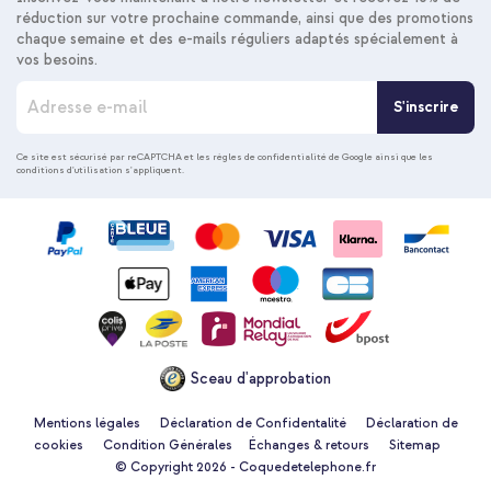
réduction sur votre prochaine commande, ainsi que des promotions
chaque semaine et des e-mails réguliers adaptés spécialement à
vos besoins.
I
S'inscrire
n
s
c
Ce site est sécurisé par reCAPTCHA et les
règles de confidentialité de Google
ainsi que les
conditions d'utilisation
s'appliquent.
r
i
p
t
i
o
n
à
n
o
Sceau d'approbation
t
r
e
Mentions légales
Déclaration de Confidentalité
Déclaration de
n
cookies
Condition Générales
Échanges & retours
Sitemap
e
© Copyright 2026 - Coquedetelephone.fr
w