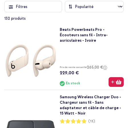
Filtres
132
produits
Beats Powerbeats Pro -
Écouteurs sans fil - Intra-
auriculaires - Ivoire
265,00 €
Prix de vente conseillé
229,00 €
En stock
Samsung Wireless Charger Duo -
Chargeur sans fil - Sans
adaptateur et câble de charge -
15 Watt - Noir
Notation:
(13)
100%