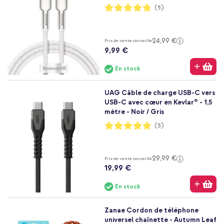
Notation:
(5)
96%
24,99 €
Prix de vente conseillé
9,99 €
En stock
UAG Câble de charge USB-C vers
USB-C avec cœur en Kevlar® - 1,5
mètre - Noir / Gris
Notation:
(5)
100%
29,99 €
Prix de vente conseillé
19,99 €
En stock
Zanae Cordon de téléphone
universel chaînette - Autumn Leaf