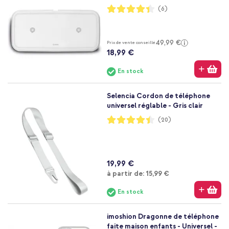
Notation:
(6)
87%
49,99 €
Prix de vente conseillé
18,99 €
En stock
Selencia Cordon de téléphone
universel réglable - Gris clair
Notation:
(20)
88%
19,99 €
À partir de
à partir de:
15,99 €
En stock
imoshion Dragonne de téléphone
faite maison enfants - Universel -