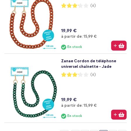
Notation:
(6)
63%
19,99 €
À partir de
à partir de:
15,99 €
En stock
Zanae Cordon de téléphone
universel chaînette - Jade
Notation:
(6)
63%
19,99 €
À partir de
à partir de:
15,99 €
En stock