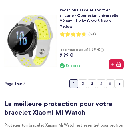
imoshion Bracelet sport en
silicone - Connexion universelle
22 mm - Light Grey & Neon
Yellow
Notation:
(34)
93%
12,99 €
Prix de vente conseillé
9,99 €
En stock
Page
Vous lisez actuellement la p
Page
Page
Page
Page
Pag
Suiv
1
2
3
4
5
Page 1 sur 6
La meilleure protection pour votre
bracelet Xiaomi Mi Watch
Protéger ton bracelet Xiaomi Mi Watch est essentiel pour profiter