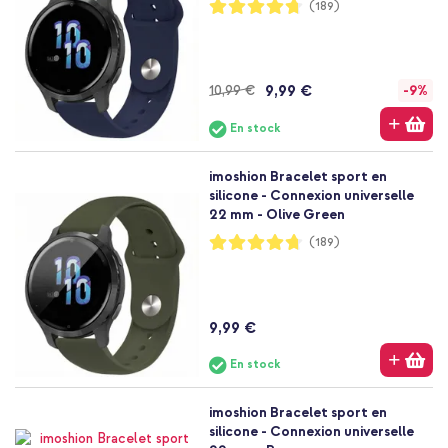
Notation:
(189)
94%
9,99 €
10,99 €
-9%
En stock
imoshion Bracelet sport en
silicone - Connexion universelle
22 mm - Olive Green
Notation:
(189)
94%
9,99 €
En stock
imoshion Bracelet sport en
silicone - Connexion universelle