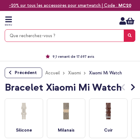
-20% sur tous les accessoires pour smartwatch | Code :
MC20
Aller
au
contenu
MENU
Choisissez entre la livraison à domicile, rapide ou en point relais
Délai de rétractation de 60 jours
Le n°1 des accessoires Apple en France !
9,1 venant de 17.697 avis
Précédent
Accueil
Xiaomi
Xiaomi Mi Watch
Bracelet Xiaomi Mi Watch
Silicone
Milanais
Cuir