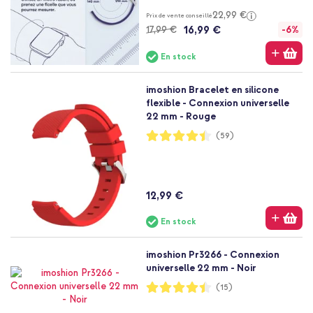
22,99 €
Prix de vente conseillé
16,99 €
17,99 €
-6%
En stock
imoshion Bracelet en silicone
flexible - Connexion universelle
22 mm - Rouge
Notation:
(59)
89%
12,99 €
En stock
imoshion Pr3266 - Connexion
universelle 22 mm - Noir
Notation:
(15)
88%