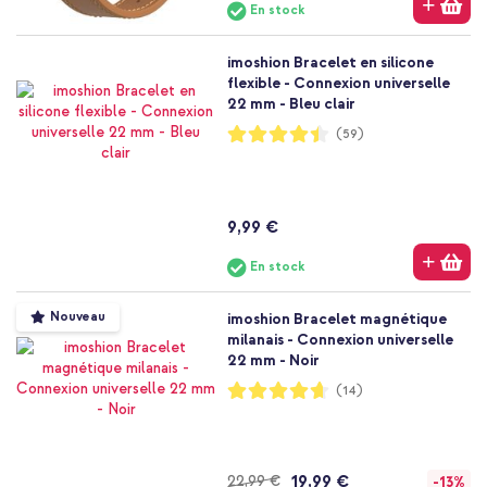
En stock
imoshion Bracelet en silicone
flexible - Connexion universelle
22 mm - Bleu clair
Notation:
(59)
89%
9,99 €
En stock
Nouveau
imoshion Bracelet magnétique
milanais - Connexion universelle
22 mm - Noir
Notation:
(14)
93%
19,99 €
22,99 €
-13%