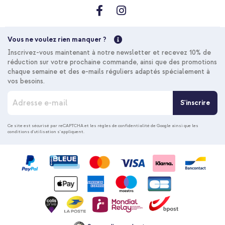
Vous ne voulez rien manquer ?
Inscrivez-vous maintenant à notre newsletter et recevez 10% de
réduction sur votre prochaine commande, ainsi que des promotions
chaque semaine et des e-mails réguliers adaptés spécialement à
vos besoins.
I
S'inscrire
n
s
c
Ce site est sécurisé par reCAPTCHA et les
règles de confidentialité de Google
ainsi que les
conditions d'utilisation
s'appliquent.
r
i
p
t
i
o
n
à
n
o