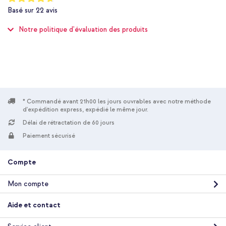
93
%
1 Pc
Basé sur
22
avis
of
Sans
100
Notre politique d'évaluation des produits
Non
8721064010683
imoshion
SH00075147
Noir
Plastique
* Commandé avant 21h00 les jours ouvrables avec notre méthode
0 m
d'expédition express, expédié le même jour.
Non
Délai de rétractation de 60 jours
Apple, Samsung, Universel
Paiement sécurisé
Liseuse, Casque In-ear, Casque,
Ordinateur portable, Batterie externe, Smartphone, Montre
connectée, Tablette, Écouteurs sans fil
Compte
Chargeurs
Mon compte
Aide et contact