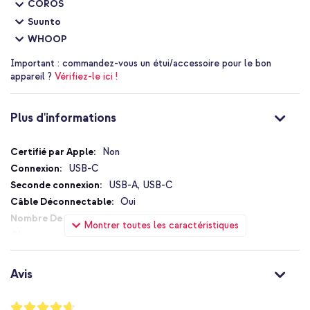
COROS
Suunto
WHOOP
Important :
commandez-vous un étui/accessoire pour le bon
appareil ?
Vérifiez-le ici !
Plus d'informations
Plus
Non
d'informations
USB-C
USB-A, USB-C
Oui
3
Montrer toutes les caractéristiques
Non
65 W
3.25 A
Avis
Oui
Power Delivery 3.0
Notation: