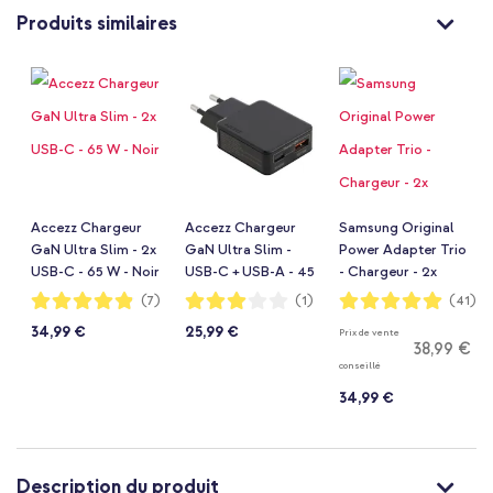
Produits similaires
Accezz Chargeur
Accezz Chargeur
Samsung Original
GaN Ultra Slim - 2x
GaN Ultra Slim -
Power Adapter Trio
USB-C - 65 W - Noir
USB-C + USB-A - 45
- Chargeur - 2x
W - Noir
connexion USB-C et
Notation:
Notation:
Notation:
(7)
(1)
(41)
97%
60%
99%
1x USB - Charge
34,99 €
25,99 €
Prix de vente
rapide - 65W - Noir
38,99 €
conseillé
34,99 €
Description du produit