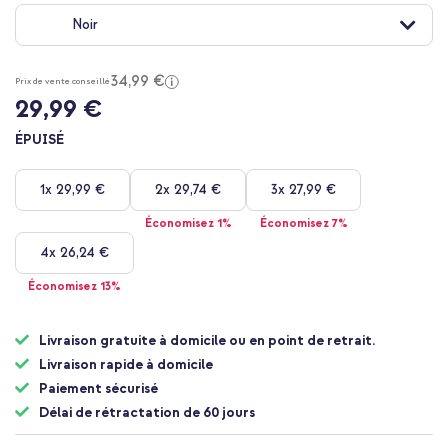
au
Noir
début
de
la
34,99 €
Galerie
Prix de vente conseillé
29,99 €
d’images
ÉPUISÉ
1x
29,99 €
2x
29,74 €
3x
27,99 €
Économisez 1%
Économisez 7%
4x
26,24 €
Économisez 13%
Livraison gratuite à domicile ou en point de retrait.
Livraison rapide à domicile
Paiement sécurisé
Délai de rétractation de 60 jours