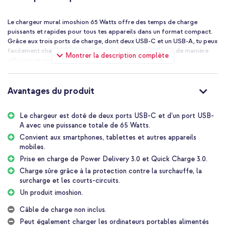
Le chargeur mural imoshion 65 Watts offre des temps de charge
puissants et rapides pour tous tes appareils dans un format compact.
Grâce aux trois ports de charge, dont deux USB-C et un USB-A, tu peux
facilement charger plusieurs appareils en toute sécurité, de manière
Montrer la description complète
efficace et simultanée.
Charger plusieurs appareils
Ce chargeur est équipé de deux ports USB-C et d’un port USB-A, ce
Avantages du produit
qui te permet de charger sans problème plusieurs appareils à la fois,
comme ton smartphone, ta tablette et ton ordinateur portable. La
Le chargeur est doté de deux ports USB-C et d’un port USB-
distribution intelligente de la puissance garantit que chaque appareil
A avec une puissance totale de 65 Watts.
est chargé efficacement, peu importe combien sont connectés en
même temps.
Convient aux smartphones, tablettes et autres appareils
mobiles.
Sûr, compact et rapide
Prise en charge de Power Delivery 3.0 et Quick Charge 3.0.
Grâce à la technologie GaN, le chargeur reste compact tout en
Charge sûre grâce à la protection contre la surchauffe, la
offrant des vitesses de charge puissantes sans surchauffe. La prise en
surcharge et les courts-circuits.
charge de Quick Charge 3.0 et Power Delivery 3.0 garantit que tes
Un produit imoshion.
appareils sont complètement chargés en un rien de temps, tout en
offrant une protection contre les surcharges et les courts-circuits
Câble de charge non inclus.
pour la sécurité de tes équipements.
Peut également charger les ordinateurs portables alimentés