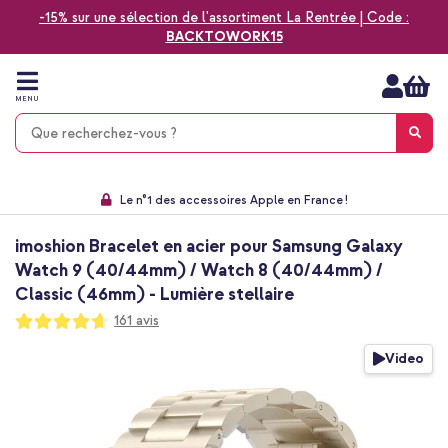
-15% sur une sélection de l'assortiment La Rentrée | Code :
BACKTOWORK15
Aller
au
contenu
MENU
Choisissez entre la livraison à domicile, rapide ou en point relais
Délai de rétractation de 60 jours
Le n°1 des accessoires Apple en France !
9,1 venant de 17.697 avis
imoshion Bracelet en acier pour Samsung Galaxy
Watch 9 (40/44mm) / Watch 8 (40/44mm) /
Classic (46mm) - Lumière stellaire
Notation:
161
avis
93
100
% of
Passer
Video
à
la
fin
de
la