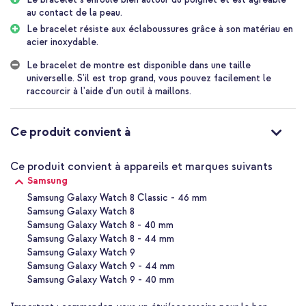
pluie.
au contact de la peau.
Le bracelet résiste aux éclaboussures grâce à son matériau en
Fermeture papillon pratique
acier inoxydable.
Le bracelet dispose d'une fermeture papillon pratique. Cela te
permet de mettre et d'enlever facilement ta smartwatch. La
Le bracelet de montre est disponible dans une taille
fermeture se compose de deux charnières qui se déploient,
universelle. S'il est trop grand, vous pouvez facilement le
comme un papillon qui déploie ses ailes. Lorsque tu veux mettre la
raccourcir à l'aide d'un outil à maillons.
montre, tu plies les charnières ensemble et tu fixes le bracelet.
De plus, la fermeture dispose d'un bouton pression sur les côtés,
ce qui te permet de détacher facilement le bracelet.
Ce produit convient à
Facile à fixer à ta smartwatch
Ce produit convient à appareils et marques suivants
Le bracelet en acier d'imoshion est facile à fixer à ta smartwatch.
Place ta smartwatch avec l'écran vers le bas sur une surface
Samsung
propre, par exemple un chiffon propre. Ensuite, tu détaches
Samsung Galaxy Watch 8 Classic - 46 mm
l'ancien bracelet et tu fixes facilement le nouveau bracelet.
Samsung Galaxy Watch 8
Samsung Galaxy Watch 8 - 40 mm
Pourquoi le bracelet en acier d'imoshion?
Samsung Galaxy Watch 8 - 44 mm
Samsung Galaxy Watch 9
Fabriqué en acier inoxydable de haute qualité
Samsung Galaxy Watch 9 - 44 mm
Donne à ta smartwatch une apparence élégante
Samsung Galaxy Watch 9 - 40 mm
Dispose d'une fermeture papillon pratique