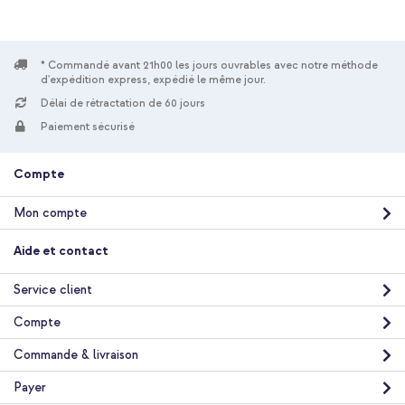
* Commandé avant 21h00 les jours ouvrables avec notre méthode
d'expédition express, expédié le même jour.
Délai de rétractation de 60 jours
Paiement sécurisé
10 % de réduction
Livraison gratuite
31,98 €
32,98 €
Compte
Livraison
gratuite
Acheter
Mon compte
Aide et contact
Service client
Compte
Commande & livraison
Payer