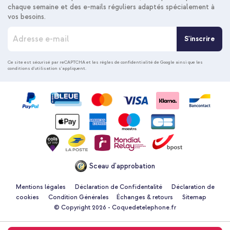
chaque semaine et des e-mails réguliers adaptés spécialement à
vos besoins.
I
S'inscrire
n
s
c
Ce site est sécurisé par reCAPTCHA et les
règles de confidentialité de Google
ainsi que les
conditions d'utilisation
s'appliquent.
r
i
p
t
i
o
n
à
n
o
Sceau d'approbation
t
r
e
Mentions légales
Déclaration de Confidentalité
Déclaration de
n
cookies
Condition Générales
Échanges & retours
Sitemap
e
© Copyright 2026 - Coquedetelephone.fr
w
s