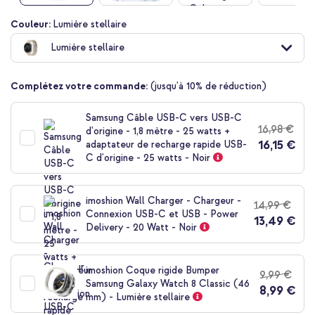
Passer
Couleur:
Lumière stellaire
au
Lumière stellaire
début
de
la
Complétez votre commande:
(jusqu'à 10% de réduction)
Galerie
d’images
Samsung Câble USB-C vers USB-C
16,98 €
d'origine - 1,8 mètre - 25 watts +
16,15 €
adaptateur de recharge rapide USB-
C d'origine - 25 watts - Noir
imoshion Wall Charger - Chargeur -
14,99 €
Connexion USB-C et USB - Power
13,49 €
Delivery - 20 Watt - Noir
imoshion Coque rigide Bumper
9,99 €
Samsung Galaxy Watch 8 Classic (46
8,99 €
mm) - Lumière stellaire