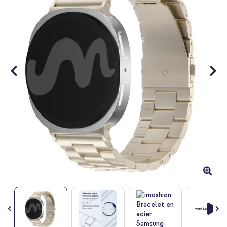
galerie
d’images