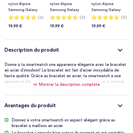
nylon Alpine
nylon Alpine
nylon Alpine
Samsung Galaxy
Samsung Galaxy
Samsung Galaxy
Watch 9
Watch 9
Watch 9
Notation:
Notation:
Notation:
(3)
(3)
(3)
100%
100%
100%
(40/44mm) / Watch
(40/44mm) / Watch
(40/44mm) / Watch
19,99 €
19,99 €
19,99 €
8 (40/44mm) /
8 (40/44mm) /
8 (40/44mm) /
Classic (46mm) -
Classic (46mm) -
Classic (46mm) -
Lumière stellaire
Orange
Olive Green
Description du produit
Donne à ta smartwatch une apparence élégante avec le bracelet
en acier d'imoshion! Le bracelet est fait d'acier inoxydable de
haute qualité. Grâce au bracelet en acier, ta smartwatch a une
apparence élégante et stylée. De plus, le bracelet de la montre
Montrer la description complète
dispose d'une fermeture papillon pratique. Cela te permet de
mettre et d'enlever facilement ta smartwatch.
Acier inoxydable de haute qualité
Avantages du produit
Le bracelet en acier d'imoshion est un bracelet de montre élégant
et raffiné. Le bracelet est fabriqué en acier inoxydable de haute
Donnez à votre smartwatch un aspect élégant grâce au
qualité. Le bracelet en acier inoxydable s'adapte bien à ton
bracelet à maillons en acier.
poignet et est agréable sur ta peau. Grâce à l'acier inoxydable, le
bracelet est résistant à l'eau éclaboussée et donc résistant à la
Le bracelet s'enroule bien autour du poignet et est agréable