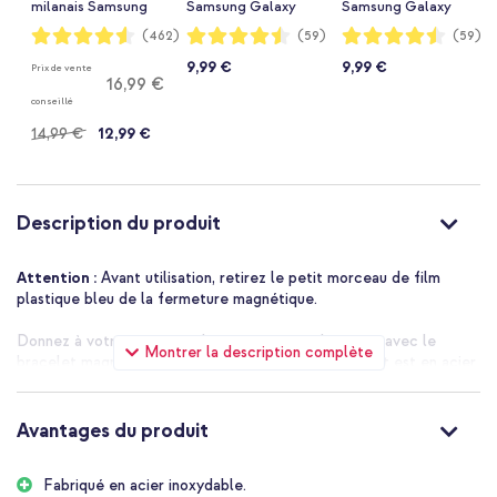
milanais Samsung
Samsung Galaxy
Samsung Galaxy
Galaxy Watch 9
Watch 9
Watch 9
Notation:
Notation:
Notation:
(462)
(59)
(59)
91%
89%
89%
(40/44mm) / Watch
(40/44mm) / Watch
(40/44mm) / Watch
9,99 €
9,99 €
Prix de vente
8 (40/44mm) /
8 (40/44mm) /
8 (40/44mm) /
16,99 €
Classic (46mm) -
Classic (46mm) -
Classic (46mm) -
conseillé
Rose Doré
Rose
Blanc
14,99 €
12,99 €
Description du produit
Attention :
Avant utilisation, retirez le petit morceau de film
plastique bleu de la fermeture magnétique.
Donnez à votre smartwatch une apparence luxueuse avec le
Montrer la description complète
bracelet magnétique milanais d'imoshion ! Le bracelet est en acier
inoxydable. L'acier tressé donne à votre smartwatch une
apparence luxueuse. Le bracelet souple s'adapte bien à votre
poignet et est agréable au toucher. L'ensemble du bracelet est
Avantages du produit
magnétique et peut donc être facilement ajusté à la
circonférence de votre poignet.
Fabriqué en acier inoxydable.