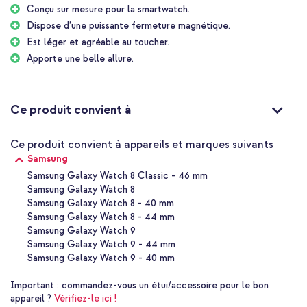
Acier inoxydable tressé
Conçu sur mesure pour la smartwatch.
Le bracelet magnétique milanais d'imoshion est un bracelet souple
Dispose d’une puissante fermeture magnétique.
et luxueux. Le bracelet est fabriqué en acier inoxydable de haute
Est léger et agréable au toucher.
qualité. Le bracelet en acier inoxydable tressé s'adapte bien à
Apporte une belle allure.
votre poignet et est agréable au toucher. De plus, votre
smartwatch a une apparence luxueuse grâce à l'acier tressé.
Fermeture magnétique puissante
Ce produit convient à
L'ensemble du bracelet est magnétique. Cela rend le bracelet
facile à ajuster à la circonférence de votre poignet. De plus, le
bracelet entièrement réglable assure un ajustement serré.
Ce produit convient à appareils et marques suivants
Samsung
Facile à fixer à votre smartwatch
Samsung Galaxy Watch 8 Classic - 46 mm
Le bracelet magnétique milanais d'imoshion est facile à fixer à
Samsung Galaxy Watch 8
votre smartwatch. Placez votre smartwatch avec l'écran vers le
bas sur une surface propre, par exemple un chiffon propre.
Samsung Galaxy Watch 8 - 40 mm
Samsung Galaxy Watch 8 - 44 mm
Pourquoi le bracelet magnétique milanais d'imoshion ?
Samsung Galaxy Watch 9
Samsung Galaxy Watch 9 - 44 mm
Fabriqué en acier inoxydable de bonne qualité
Samsung Galaxy Watch 9 - 40 mm
Le matériau tressé donne à votre smartwatch une apparence
Important :
commandez-vous un étui/accessoire pour le bon
luxueuse
appareil ?
Vérifiez-le ici !