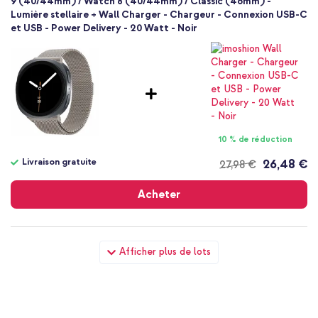
9 (40/44mm) / Watch 8 (40/44mm) / Classic (46mm) -
Lumière stellaire + Wall Charger - Chargeur - Connexion USB-C
et USB - Power Delivery - 20 Watt - Noir
10 % de réduction
Livraison gratuite
26,48 €
27,98 €
Livraison
gratuite
Acheter
imoshion Bracelet magnétique milanais Samsung Galaxy Watch
Afficher plus de lots
9 (40/44mm) / Watch 8 (40/44mm) / Classic (46mm) -
Lumière stellaire + Coque rigide Bumper Samsung Galaxy
Watch 8 Classic (46 mm) - Lumière stellaire