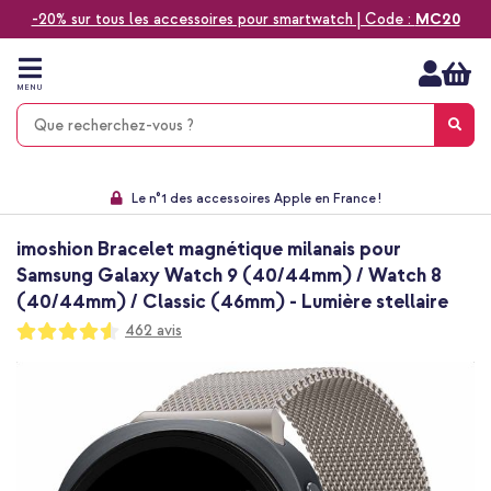
-20% sur tous les accessoires pour smartwatch | Code :
MC20
Aller
au
contenu
MENU
Choisissez entre la livraison à domicile, rapide ou en point relais
Délai de rétractation de 60 jours
Le n°1 des accessoires Apple en France !
9,1 venant de 17.697 avis
imoshion Bracelet magnétique milanais pour
Samsung Galaxy Watch 9 (40/44mm) / Watch 8
(40/44mm) / Classic (46mm) - Lumière stellaire
Notation:
462
avis
91
100
% of
Passer
à
la
fin
de
la
galerie