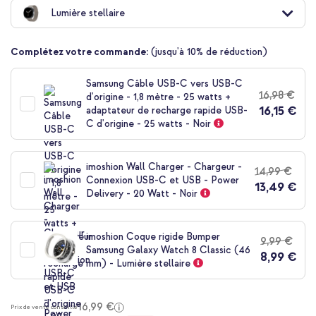
au
Lumière stellaire
début
de
la
Complétez votre commande:
(jusqu'à 10% de réduction)
Galerie
d’images
Samsung Câble USB-C vers USB-C
16,98 €
d'origine - 1,8 mètre - 25 watts +
16,15 €
adaptateur de recharge rapide USB-
C d'origine - 25 watts - Noir
imoshion Wall Charger - Chargeur -
14,99 €
Connexion USB-C et USB - Power
13,49 €
Delivery - 20 Watt - Noir
imoshion Coque rigide Bumper
9,99 €
Samsung Galaxy Watch 8 Classic (46
8,99 €
mm) - Lumière stellaire
16,99 €
Prix de vente conseillé