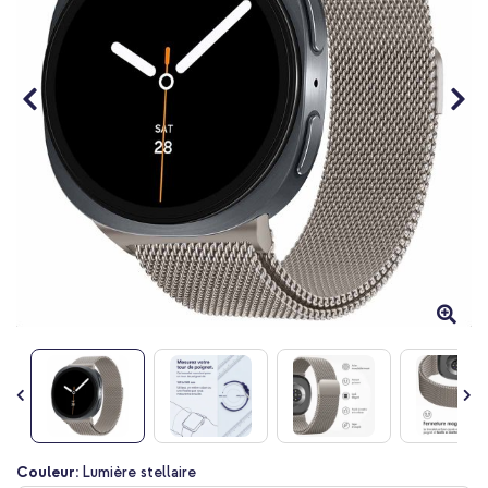
d’images
Passer
Couleur:
Lumière stellaire