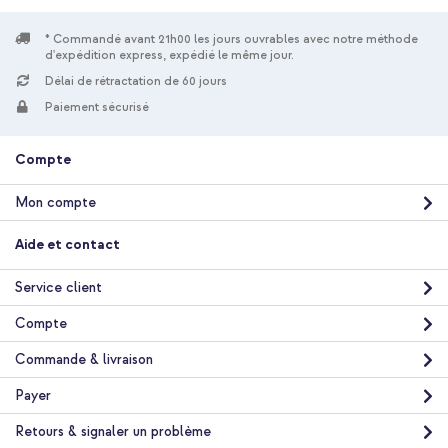
* Commandé avant 21h00 les jours ouvrables avec notre méthode
d'expédition express, expédié le même jour.
Délai de rétractation de 60 jours
Paiement sécurisé
10 % de réduction
Livraison gratuite
21,98 €
22,98 €
Compte
Livraison
gratuite
Acheter
Mon compte
Aide et contact
Service client
Compte
Commande & livraison
Payer
Retours & signaler un problème