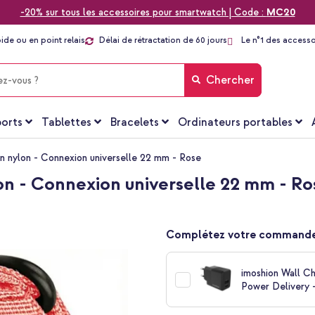
-20% sur tous les accessoires pour smartwatch | Code :
MC20
pide ou en point relais
Délai de rétractation de 60 jours
Le n°1 des accesso
Chercher
orts
Tablettes
Bracelets
Ordinateurs portables
n nylon - Connexion universelle 22 mm - Rose
on - Connexion universelle 22 mm - Ro
Complétez votre commande
imoshion Wall C
Power Delivery -