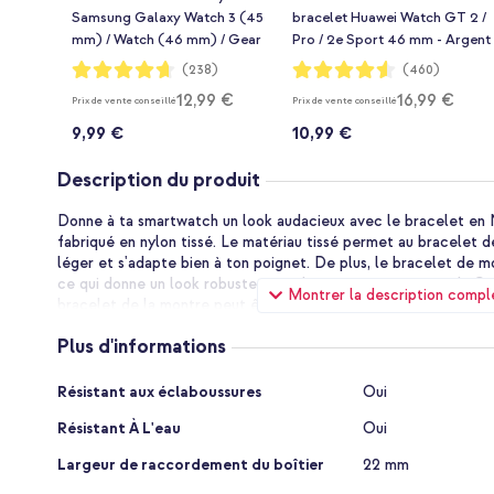
Samsung Galaxy Watch 3 (45
bracelet Huawei Watch GT 2 /
mm) / Watch (46 mm) / Gear
Pro / 2e Sport 46 mm - Argent
S3 Frontier / Gear S3 Classic
Notation:
Notation:
(238)
(460)
93%
91%
(22 mm) - Noir
12,99 €
16,99 €
Prix de vente conseillé
Prix de vente conseillé
9,99 €
10,99 €
Description du produit
Donne à ta smartwatch un look audacieux avec le bracelet en N
fabriqué en nylon tissé. Le matériau tissé permet au bracelet d
léger et s'adapte bien à ton poignet. De plus, le bracelet de m
ce qui donne un look robuste et audacieux à ta smartwatch. Grâ
Montrer la description compl
bracelet de la montre peut être facilement ajusté à la circonf
Plus d'informations
Matériau en nylon tissé
Le bracelet de montre d'imoshion est un bracelet robuste et a
Plus
fabriqué en nylon tissé. Le bracelet est léger et s'adapte bien 
Résistant aux éclaboussures
Oui
d'informations
matériau tissé permet au bracelet de mieux respirer.
Résistant À L'eau
Oui
Fermeture robuste
Largeur de raccordement du boîtier
22 mm
Le bracelet dispose d'une fermeture pratique et robuste. La f
boucles donne à ta smartwatch un look audacieux. Grâce à la f