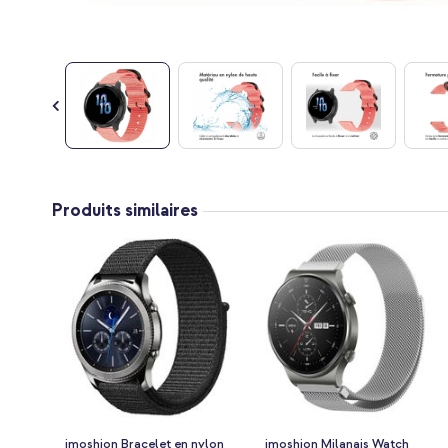
Passer
au
Produits similaires
début
de
la
Galerie
d’images
imoshion Bracelet en nylon
imoshion Milanais Watch