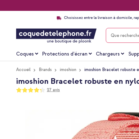
Choisissez entre la livraison à domicile, ra
CHERCHER
Coques
Protections d'écran
Chargeurs
Supp
Accueil
Brands
imoshion
imoshion Bracelet robuste e
imoshion Bracelet robuste en nyl
Notation:
27
avis
85
100
% of
Passer
à
la
fin
de
la
galerie