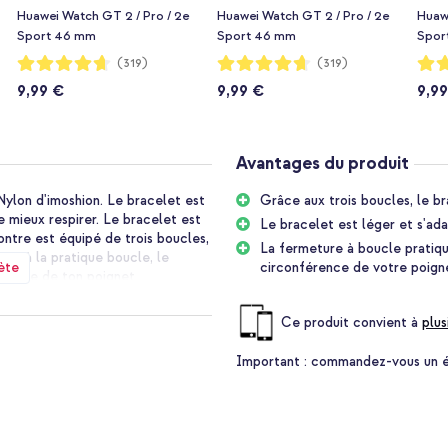
Huawei Watch GT 2 / Pro / 2e
Huawei Watch GT 2 / Pro / 2e
Huawe
Sport 46 mm
Sport 46 mm
Spor
Notation:
Notation:
Notat
(319)
(319)
93%
93%
93%
9,99 €
9,99 €
9,9
Avantages du produit
ylon d'imoshion. Le bracelet est
Grâce aux trois boucles, le b
e mieux respirer. Le bracelet est
Le bracelet est léger et s'ad
ontre est équipé de trois boucles,
La fermeture à boucle pratiqu
ce à la pratique boucle, le
ète
circonférence de votre poign
érence de ton poignet.
Ce produit convient à
plus
udacieux. Le bracelet est
autour de ton poignet. De plus, le
Important :
commandez-vous un étu
ermeture robuste avec trois
ermeture, le bracelet peut être