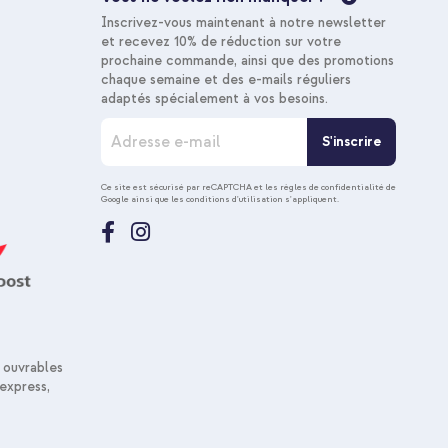
Inscrivez-vous maintenant à notre newsletter
et recevez 10% de réduction sur votre
prochaine commande, ainsi que des promotions
chaque semaine et des e-mails réguliers
adaptés spécialement à vos besoins.
I
S'inscrire
n
s
c
Ce site est sécurisé par reCAPTCHA et les
règles de confidentialité de
Google
ainsi que les
conditions d'utilisation
s'appliquent.
r
i
p
t
i
o
n
à
n
 ouvrables
o
express,
t
r
e