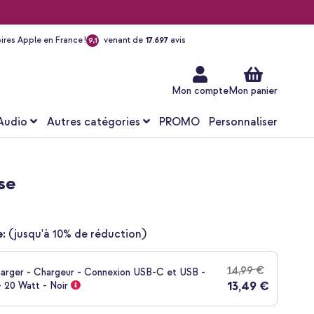
ires Apple en France !
venant de
17.697
avis
9,1
Aller
au
contenu
Mon compte
Mon panier
Audio
Autres catégories
PROMO
Personnaliser
se
:
(jusqu'à 10% de réduction)
14,99 €
harger - Chargeur - Connexion USB-C et USB -
13,49 €
 20 Watt - Noir