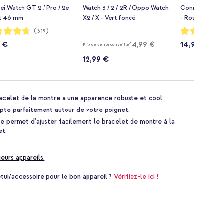
i Watch GT 2 / Pro / 2e
Watch 3 / 2 / 2R / Oppo Watch
Connexion un
t 46 mm
X2 / X - Vert foncé
- Rose
ion:
Notation:
(319)
93%
9 €
14,99 €
14,99 €
Prix de vente conseillé
12,99 €
racelet de la montre a une apparence robuste et cool.
apte parfaitement autour de votre poignet.
e permet d'ajuster facilement le bracelet de montre à la
et.
ieurs appareils.
i/accessoire pour le bon appareil ?
Vérifiez-le ici !