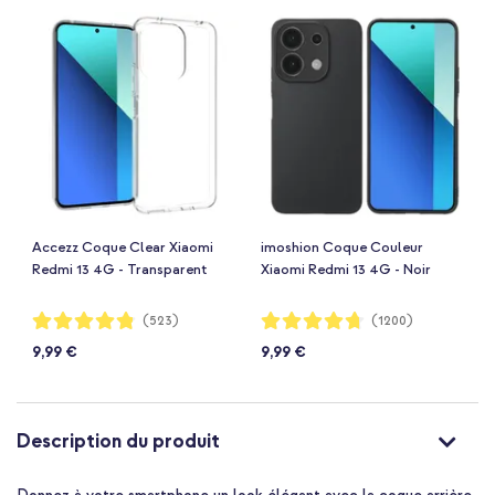
Accezz Coque Clear Xiaomi
imoshion Coque Couleur
Redmi 13 4G - Transparent
Xiaomi Redmi 13 4G - Noir
Notation:
Notation:
(523)
(1200)
96%
94%
9,99 €
9,99 €
Description du produit