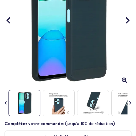
Passer
Complétez votre commande:
(jusqu'à 10% de réduction)
au
début