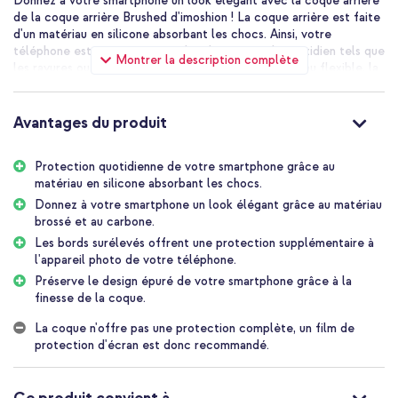
Donnez à votre smartphone un look élégant avec la coque arrière
de la coque arrière Brushed d'imoshion ! La coque arrière est faite
d'un matériau en silicone absorbant les chocs. Ainsi, votre
téléphone est protégé contre les dommages du quotidien tels que
Montrer la description complète
les rayures ou les chocs. De plus, grâce à son matériau flexible, la
coque est facile à fixer et s'adapte parfaitement à votre appareil.
Le mélange de silicone brossé et de matériaux en carbone
confère à votre smartphone un aspect élégant.
Avantages du produit
Une protection quotidienne pour votre smartphone
Protection quotidienne de votre smartphone grâce au
La coque arrière est faite d'un matériau en silicone absorbant les
matériau en silicone absorbant les chocs.
chocs. Ainsi, votre téléphone est protégé contre les dommages du
quotidien tels qu'un choc ou des rayures. De plus, les bords
Donnez à votre smartphone un look élégant grâce au matériau
surélevés offrent une protection supplémentaire à l'appareil
brossé et au carbone.
photo de votre téléphone. Grâce à son matériau flexible, la coque
Les bords surélevés offrent une protection supplémentaire à
est facile à fixer et s'adapte parfaitement à votre appareil.
l'appareil photo de votre téléphone.
Préserve le design épuré de votre smartphone grâce à la
Design élégant
finesse de la coque.
Le dos de la coque arrière est en silicone brossé, créant un effet
brossé. En outre, la coque est recouvert de carbone. L'association
La coque n'offre pas une protection complète, un film de
de ces matériaux assure un aspect élégant de votre smartphone.
protection d'écran est donc recommandé.
Grâce à la conception légère et fine, votre téléphone conserve
sa forme. Ainsi, la prise en main de votre smartphone reste
confortable.