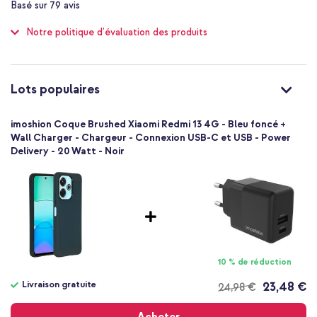
Vous êtes à la recherche d'une coque élégante pour votre
Basé sur
79
avis
of
Pas de protection supplémentaire
100
smartphone ? Alors optez pour la coque Brushed d'imoshion !
contre les chutes
Notre politique d'évaluation des produits
Non
Standard
Non
Lots populaires
8721064033873
imoshion
imoshion Coque Brushed Xiaomi Redmi 13 4G - Bleu foncé +
SH00079569
Wall Charger - Chargeur - Connexion USB-C et USB - Power
Bleu foncé
Delivery - 20 Watt - Noir
Silicones et TPU (doux)
Xiaomi
Smartphone
Sans
Non
Coque, Coque silicone
10 % de réduction
Coque
Arrière & latérale
Livraison gratuite
23,48 €
24,98 €
Livraison
gratuite