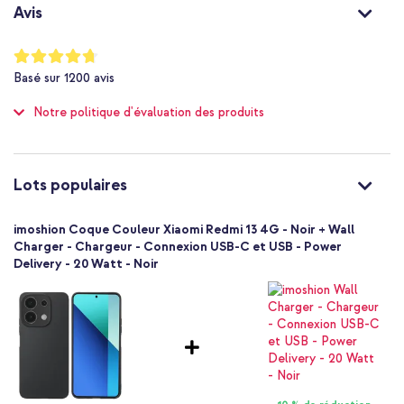
Garantie d'un an incluse
Non
Avis
Non
Non applicable
Notation:
94
Vous cherchez une coque légère qui donne à votre téléphone un
%
Non
Basé sur
1200
avis
of
look élégant ? Alors commandez cette coque arrière imoshion
Protection jusqu'à 1 mètre
100
Color
Notre politique d'évaluation des produits
Non
Astuce :
jetez également un œil aux protecteurs d'écran pour une
Standard
protection optimale de votre appareil.
Non
8721064032371
Lots populaires
imoshion
SH00078999
imoshion Coque Couleur Xiaomi Redmi 13 4G - Noir + Wall
Noir
Charger - Chargeur - Connexion USB-C et USB - Power
Delivery - 20 Watt - Noir
Silicones et TPU (doux)
Xiaomi
Smartphone
Sans
Non
Coque, Coque silicone
Coque