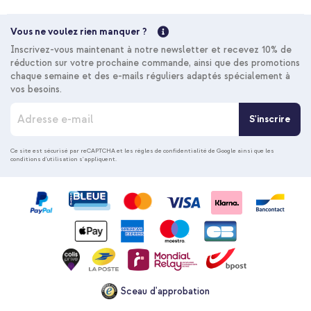
Vous ne voulez rien manquer ?
Inscrivez-vous maintenant à notre newsletter et recevez 10% de
réduction sur votre prochaine commande, ainsi que des promotions
chaque semaine et des e-mails réguliers adaptés spécialement à
vos besoins.
I
S'inscrire
n
s
c
Ce site est sécurisé par reCAPTCHA et les
règles de confidentialité de Google
ainsi que les
conditions d'utilisation
s'appliquent.
r
i
p
t
i
o
n
à
n
o
Sceau d'approbation
t
r