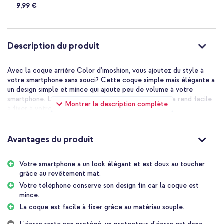
9,99 €
Description du produit
Avec la coque arrière Color d'imoshion, vous ajoutez du style à
votre smartphone sans souci? Cette coque simple mais élégante a
un design simple et mince qui ajoute peu de volume à votre
smartphone. La coque est en silicone souple, ce qui la rend facile
Montrer la description complète
à fixer à votre smartphone.
Une protection quotidienne pour votre smartphone
Le matériau de haute qualité, qui absorbe les chocs, offre une
Avantages du produit
grande protection à votre smartphone. La coque est fabriquée en
silicone souple. Grâce à son matériau flexible, la coque est facile
à fixer et s'adapte parfaitement à votre appareil.
Votre smartphone a un look élégant et est doux au toucher
grâce au revêtement mat.
Apparence élégante
Comme la coque est finie avec un revêtement mat, votre
Votre téléphone conserve son design fin car la coque est
téléphone obtient un look élégant. La coque est agréable à tenir
mince.
et offre également plus d'adhérence, de sorte que votre
La coque est facile à fixer grâce au matériau souple.
téléphone ne vous glisse pas si facilement des mains.