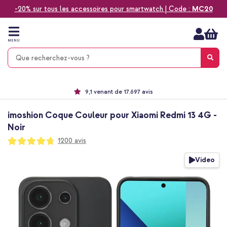
-20% sur tous les accessoires pour smartwatch | Code :
MC20
Aller
au
contenu
MENU
Choisissez entre la livraison à domicile, rapide ou en point relais
Délai de rétractation de 60 jours
Le n°1 des accessoires Apple en France !
9,1 venant de 17.697 avis
imoshion Coque Couleur pour Xiaomi Redmi 13 4G -
Noir
Notation:
1200
avis
94
100
% of
Passer
Video
à
la
fin
de
la
galerie
d’images