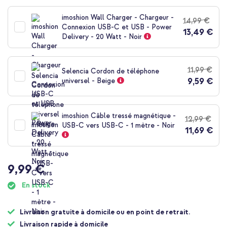
au
début
imoshion Wall Charger - Chargeur -
14,99 €
de
Connexion USB-C et USB - Power
13,49 €
la
Delivery - 20 Watt - Noir
Galerie
d’images
11,99 €
Selencia Cordon de téléphone
9,59 €
universel - Beige
imoshion Câble tressé magnétique -
12,99 €
USB-C vers USB-C - 1 mètre - Noir
11,69 €
9,99 €
En stock
Livraison gratuite à domicile ou en point de retrait.
Livraison rapide à domicile