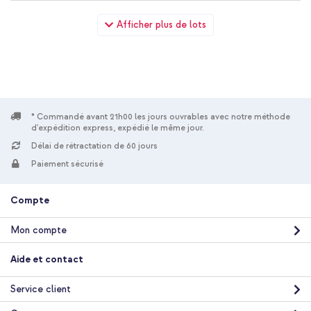
imoshion Coque Couleur Xiaomi Redmi 13 4G - Noir + Câble
Afficher plus de lots
tressé magnétique - USB-C vers USB-C - 1 mètre - Noir
* Commandé avant 21h00 les jours ouvrables avec notre méthode
d'expédition express, expédié le même jour.
10 % de réduction
Délai de rétractation de 60 jours
Livraison gratuite
21,68 €
22,98 €
Paiement sécurisé
Livraison
gratuite
Acheter
Compte
Mon compte
Aide et contact
Service client