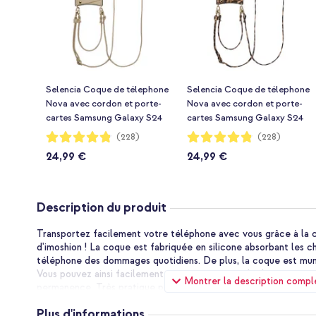
Selencia Coque de télephone
Selencia Coque de télephone
Nova avec cordon et porte-
Nova avec cordon et porte-
cartes Samsung Galaxy S24
cartes Samsung Galaxy S24
Plus / S25 Plus - Beige
Plus / S25 Plus - Leopard
Notation:
Notation:
(228)
(228)
96%
96%
24,99 €
24,99 €
Description du produit
Transportez facilement votre téléphone avec vous grâce à la 
d'imoshion ! La coque est fabriquée en silicone absorbant les c
téléphone des dommages quotidiens. De plus, la coque est muni
Vous pouvez ainsi facilement emporter votre téléphone avec vou
Montrer la description compl
permanence. Très pratique pour un festival ou une sortie, par 
Plus d'informations
Cordon solide réglable