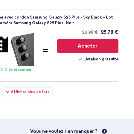
ne avec cordon Samsung Galaxy S25 Plus - Sky Black + Lot
 caméra Samsung Galaxy S25 Plus- Noir
25,78 €
26,98 €
Livraison
gratuite
Acheter
Livraison gratuite
10 % de réduction
ne avec cordon Samsung Galaxy S25 Plus - Sky Black + Wall
Afficher plus de lots
 USB-C et USB - Power Delivery - 20 Watt - Noir
28,48 €
29,98 €
Livraison
gratuite
Acheter
Vous ne voulez rien manquer ?
Livraison gratuite