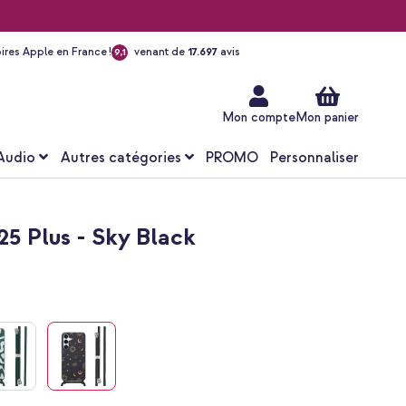
ires Apple en France !
venant de
17.697
avis
9,1
Aller
au
contenu
Mon compte
Mon panier
Audio
Autres catégories
PROMO
Personnaliser
5 Plus - Sky Black