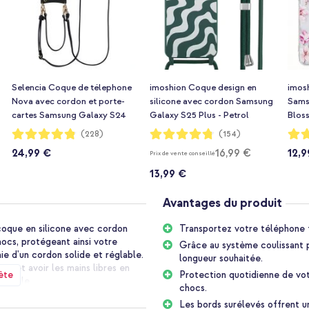
Selencia Coque de télephone
imoshion Coque design en
imos
Nova avec cordon et porte-
silicone avec cordon Samsung
Sams
cartes Samsung Galaxy S24
Galaxy S25 Plus - Petrol
Blos
Plus / S25 Plus - Noir
Green Groovy
Notation:
Notation:
Notat
(228)
(154)
96%
95%
95%
24,99 €
16,99 €
12,9
Prix de vente conseillé
13,99 €
Avantages du produit
coque en silicone avec cordon
Transportez votre téléphone 
hocs, protégeant ainsi votre
Grâce au système coulissant p
e d'un cordon solide et réglable.
longueur souhaitée.
s et avoir les mains libres en
ète
Protection quotidienne de vot
exemple.
chocs.
Les bords surélevés offrent 