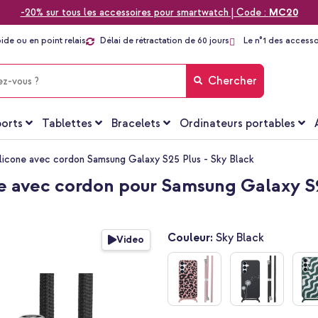
-20% sur tous les accessoires pour smartwatch | Code :
MC20
pide ou en point relais
Délai de rétractation de 60 jours
Le n°1 des accesso
Chercher
orts
Tablettes
Bracelets
Ordinateurs portables
ilicone avec cordon Samsung Galaxy S25 Plus - Sky Black
e avec cordon pour Samsung Galaxy S2
Couleur:
Sky Black
Video