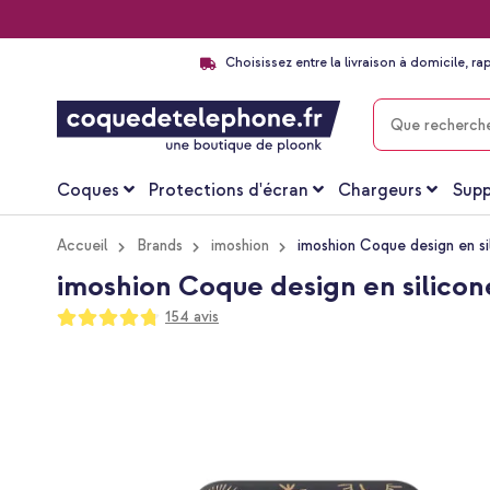
Choisissez entre la livraison à domicile, ra
CHERCHER
Coques
Protections d'écran
Chargeurs
Supp
Accueil
Brands
imoshion
imoshion Coque design en s
imoshion Coque design en silicon
Notation:
154
avis
95
100
% of
Passer
à
la
fin
de
la
galerie