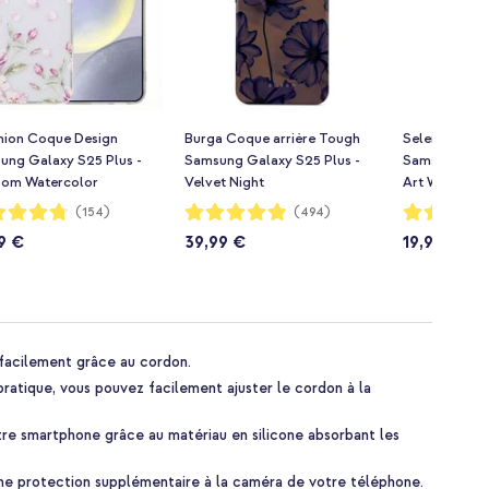
hion Coque Design
Burga Coque arrière Tough
Selencia Coqu
ung Galaxy S25 Plus -
Samsung Galaxy S25 Plus -
Samsung Gala
som Watercolor
Velvet Night
Art Wave Bla
ion:
Notation:
Notation:
(154)
(494)
97%
96%
9 €
39,99 €
19,99 €
facilement grâce au cordon.
ratique, vous pouvez facilement ajuster le cordon à la
re smartphone grâce au matériau en silicone absorbant les
une protection supplémentaire à la caméra de votre téléphone.