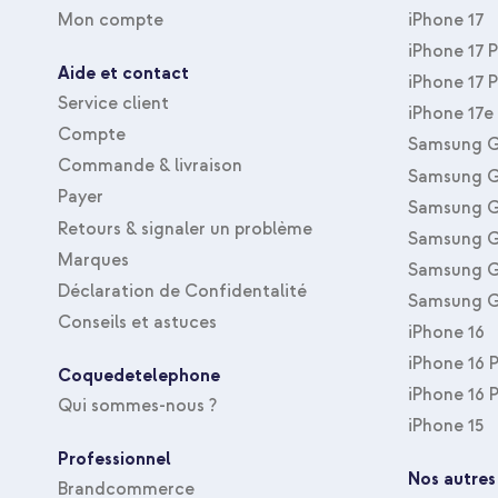
Type d'accessoire
Coque
Mon compte
iPhone 17
Taille de la protection
Arrière & latérale
iPhone 17 
Aide et contact
iPhone 17 
Service client
iPhone 17e
Compte
Samsung G
Commande & livraison
Samsung G
Payer
Samsung G
Retours & signaler un problème
Samsung G
Marques
Samsung G
Déclaration de Confidentalité
Samsung G
Conseils et astuces
iPhone 16
iPhone 16 
Coquedetelephone
iPhone 16 
Qui sommes-nous ?
iPhone 15
Professionnel
Nos autres
Brandcommerce