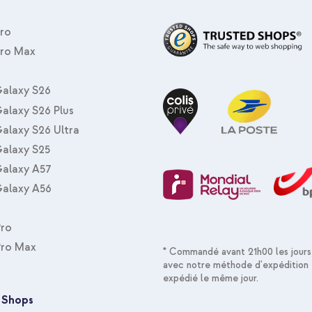
Pro
Pro Max
imoshion Coque design en silico
Protecteur d'écran en verre tr
alaxy S26
alaxy S26 Plus
alaxy S26 Ultra
alaxy S25
alaxy A57
alaxy A56
Pro
imoshion Coque design en silico
tressé magnétique - USB-C vers 
Pro Max
* Commandé avant 21h00 les jours
avec notre méthode d'expédition 
expédié le même jour.
 Shops