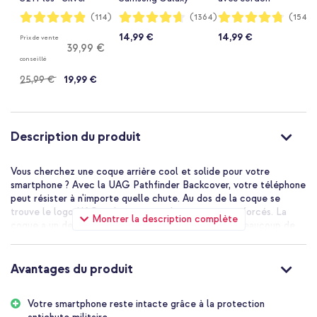
S21 Plus - Vert
Samsung Galaxy
Notation:
Notation:
Notation:
(114)
(1364)
(154)
97%
93%
95%
S21 Plus - Petrol
14,99 €
14,99 €
Prix de vente
Green Groovy
39,99 €
conseillé
25,99 €
19,99 €
Description du produit
Vous cherchez une coque arrière cool et solide pour votre
smartphone ? Avec la UAG Pathfinder Backcover, votre téléphone
peut résister à n'importe quelle chute. Au dos de la coque se
trouve le logo UAG et les coins sur le côté sont renforcés. La
Montrer la description complète
coque a un design d'armure élégant et n'ajoute pas beaucoup de
volume à votre smartphone.
Protection contre les chutes
Avantages du produit
La coque arrière Pathfinder d'UAG est faite de silicone souple et
flexible à l'intérieur et a une couche dure à l'extérieur. Les coins
renforcés absorbent les chutes et les coups. Les côtés ont de
Votre smartphone reste intacte grâce à la protection
petits bords de préhension, de sorte que le téléphone ne glisse