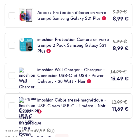
au
début
9,99 €
Accezz Protection d'écran en verre
de
8,99 €
trempé Samsung Galaxy S21 Plus
la
Galerie
d’images
imoshion Protection Caméra en verre
9,99 €
trempé 2 Pack Samsung Galaxy S21
8,99 €
Plus
imoshion Wall Charger - Chargeur -
14,99 €
Connexion USB-C et USB - Power
13,49 €
Delivery - 20 Watt - Noir
imoshion Câble tressé magnétique -
12,99 €
USB-C vers USB-C - 1 mètre - Noir
11,69 €
39,99 €
Prix de vente conseillé