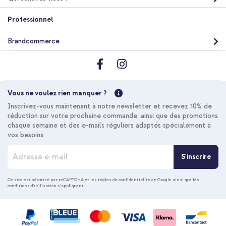
Professionnel
Brandcommerce
Vous ne voulez rien manquer ?
Inscrivez-vous maintenant à notre newsletter et recevez 10% de
réduction sur votre prochaine commande, ainsi que des promotions
chaque semaine et des e-mails réguliers adaptés spécialement à
vos besoins.
I
S'inscrire
n
s
c
Ce site est sécurisé par reCAPTCHA et les
règles de confidentialité de Google
ainsi que les
conditions d'utilisation
s'appliquent.
r
i
p
t
i