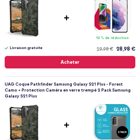
Samsung
Smartphone
Sans
Non
Coque, Coque rigide
10 % de réduction
Coque
Livraison gratuite
28,98 €
29,98 €
Arrière & latérale
Livraison
gratuite
Acheter
UAG Coque Pathfinder Samsung Galaxy S21 Plus - Forest
Camo + Protection Caméra en verre trempé 2 Pack Samsung
Galaxy S21 Plus