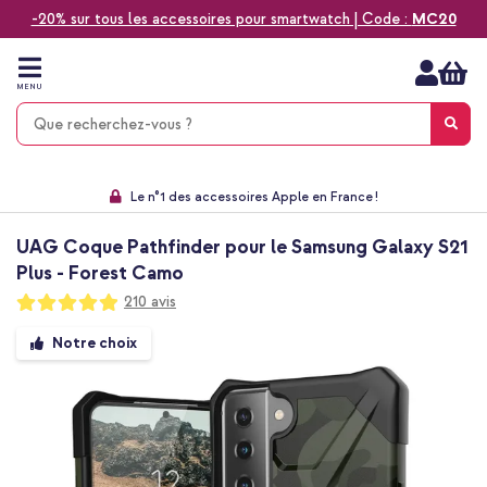
-20% sur tous les accessoires pour smartwatch | Code :
MC20
Aller
au
contenu
MENU
Choisissez entre la livraison à domicile, rapide ou en point relais
Délai de rétractation de 60 jours
Le n°1 des accessoires Apple en France !
9,1 venant de 17.697 avis
UAG Coque Pathfinder pour le Samsung Galaxy S21
Plus - Forest Camo
Notation:
210
avis
98
100
% of
Passer
Notre choix
à
la
fin
de
la
galerie
d’images