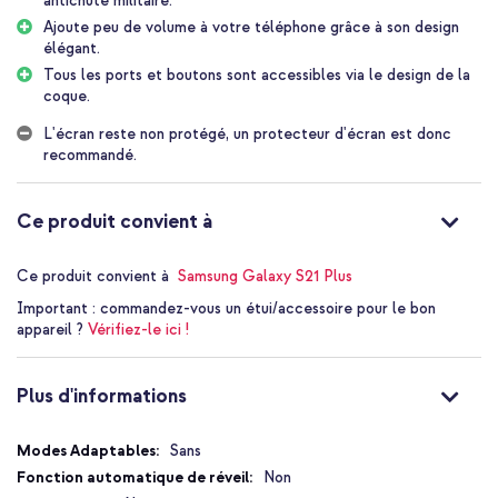
antichute militaire.
pas facilement de votre main. La coque arrière est conforme aux
Ajoute peu de volume à votre téléphone grâce à son design
normes militaires de test de chute MIL-STD-810G.
élégant.
Design d'armure
Tous les ports et boutons sont accessibles via le design de la
La coque est conçue sur mesure pour votre smartphone et
coque.
s'adapte parfaitement à l'appareil. Toutes les découpes et les
boutons sont intégrés dans la coque. Les ports sont entièrement
L'écran reste non protégé, un protecteur d'écran est donc
accessibles et tous les boutons sont faciles à utiliser. Le logo
recommandé.
UAG est élégamment appliqué au dos. La coque arrière est facile
à fixer et est légère.
Ce produit convient à
La coque arrière Pathfinder fonctionne également avec le
chargement sans fil, si votre appareil le prend en charge.
Ce produit convient à
Samsung Galaxy S21 Plus
Pourquoi la coque arrière UAG Pathfinder ?
Important :
commandez-vous un étui/accessoire pour le bon
Look robuste et élégant pour votre téléphone
appareil ?
Vérifiez-le ici !
Dispose d'une protection à deux couches avec des coins
renforcés
Plus d'informations
Les côtés antidérapants offrent une adhérence supplémentaire
Répond aux normes militaires MIL-STD-810G sur les tests de
Plus
Sans
chute
d'informations
Non
Facile à fixer et léger