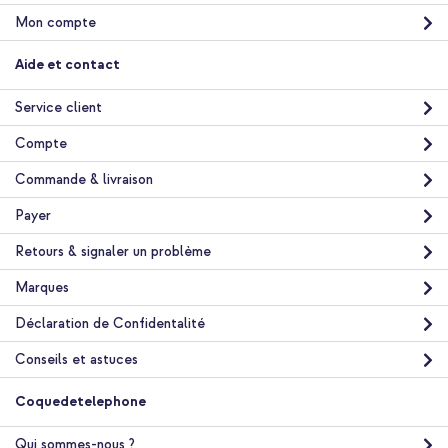
Mon compte
UAG Coque Pathfinder Samsung Galaxy S21 Plus - Forest
Aide et contact
Camo + Câble tressé magnétique - USB-C vers USB-C - 1 mètre
- Noir
Service client
Compte
Commande & livraison
Payer
Retours & signaler un problème
10 % de réduction
Livraison gratuite
31,68 €
Marques
32,98 €
Livraison
Déclaration de Confidentalité
gratuite
Acheter
Conseils et astuces
Coquedetelephone
Qui sommes-nous ?