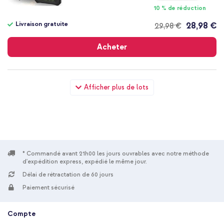
10 % de réduction
Livraison gratuite
28,98 €
29,98 €
Livraison
gratuite
Acheter
UAG Coque Pathfinder Samsung Galaxy S21 Plus - Forest
Afficher plus de lots
Camo + Wall Charger - Chargeur - Connexion USB-C et USB -
Power Delivery - 20 Watt - Noir
* Commandé avant 21h00 les jours ouvrables avec notre méthode
d'expédition express, expédié le même jour.
Délai de rétractation de 60 jours
10 % de réduction
Paiement sécurisé
Livraison gratuite
33,48 €
34,98 €
Livraison
Compte
gratuite
Acheter