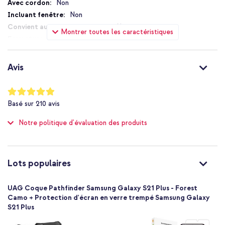
Non
Comprend 1 an de garantie
Non
Non
Montrer toutes les caractéristiques
Sans fermeture
Vous cherchez une coque de téléphone cool et élégante avec une
Non
bonne protection pour votre smartphone ? Alors commandez
Non
cette coque arrière UAG Pathfinder !
Avis
Non
Astuce :
Pour une protection optimale de votre téléphone,
Non applicable
associez cette coque arrière à un protecteur d'écran.
Notation:
98
%
Non
Basé sur
210
avis
of
Protection jusqu'à 2 mètres
100
Notre politique d'évaluation des produits
Non
Excellente
Non
812451039245
Lots populaires
UAG
212827117271
UAG Coque Pathfinder Samsung Galaxy S21 Plus - Forest
Vert
Camo + Protection d'écran en verre trempé Samsung Galaxy
S21 Plus
Plastique
Aucun