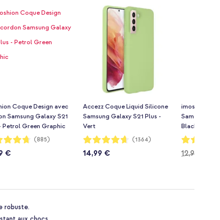
hion Coque Design avec
Accezz Coque Liquid Silicone
imoshion Co
on Samsung Galaxy S21
Samsung Galaxy S21 Plus -
Samsung Gala
- Petrol Green Graphic
Vert
Black Marble
ion:
Notation:
Notation:
(885)
(1364)
93%
95%
9 €
14,99 €
12,99 €
1
e robuste.
istant aux chocs.