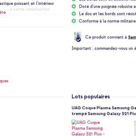
astique puissant et l'intérieur
Doté d’une poignée robuste a
 Grâce à cette construction
ète
Le dos et les bords sont résis
aires. Cette coque UAG Plasma a
es boutons, les ports et la
Conforme à la norme militair
trême, la housse est légère et
 prise supplémentaire sur votre
Ce produit convient à
Sam
n de votre smartphone reste
Important :
commandez-vous un étu
iques
Lots populaires
UAG Coque Plasma Samsung Galax
trempé Samsung Galaxy S21 Plu