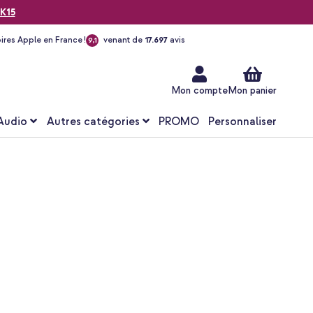
K15
ires Apple en France !
venant de
17.697
avis
9,1
Aller
au
contenu
Mon compte
Mon panier
Audio
Autres catégories
PROMO
Personnaliser