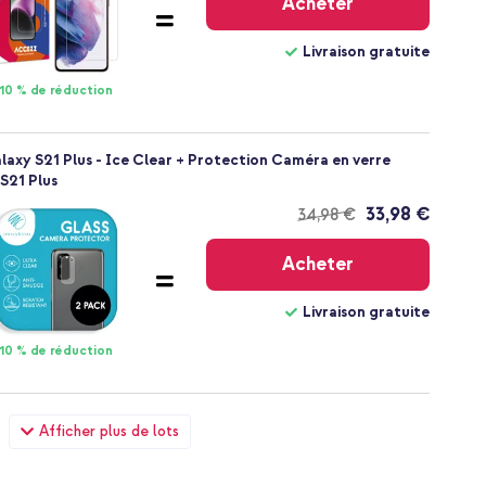
Acheter
Livraison gratuite
10 % de réduction
xy S21 Plus - Ice Clear + Protection Caméra en verre
S21 Plus
33,98 €
34,98 €
Livraison
gratuite
Acheter
Livraison gratuite
10 % de réduction
y S21 Plus - Ice Clear + Wall Charger - Chargeur -
Afficher plus de lots
 Delivery - 20 Watt - Noir
38,48 €
39,98 €