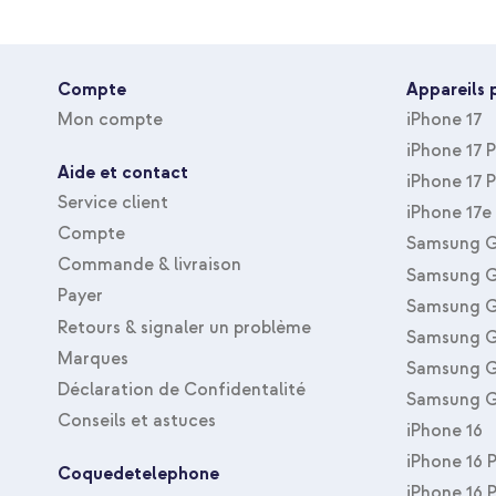
Avec Protecteur D'écran
Non
Type de housse
Coque, Coque rigide
Compte
Appareils 
Type d'accessoire
Coque
Mon compte
iPhone 17
Taille de la protection
Arrière & latérale
iPhone 17 
Aide et contact
iPhone 17 
Service client
iPhone 17e
Compte
Samsung G
Commande & livraison
Samsung G
Payer
Samsung G
Retours & signaler un problème
Samsung G
Marques
Samsung G
Déclaration de Confidentalité
Samsung G
Conseils et astuces
iPhone 16
iPhone 16 
Coquedetelephone
iPhone 16 