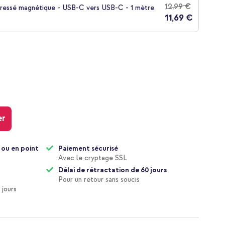
12,99 €
tressé magnétique - USB-C vers USB-C - 1 mètre
11,69 €
er
 ou en point
Paiement sécurisé
Avec le cryptage SSL
Délai de rétractation de 60 jours
Pour un retour sans soucis
 jours