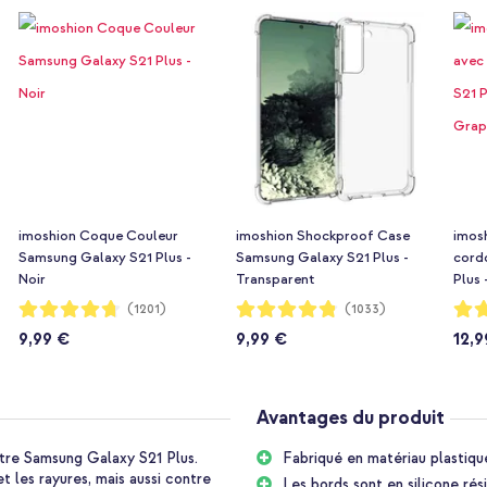
imoshion Coque Couleur
imoshion Shockproof Case
imos
Samsung Galaxy S21 Plus -
Samsung Galaxy S21 Plus -
cord
Noir
Transparent
Plus 
Notation:
Notation:
Notat
(1201)
(1033)
94%
96%
94%
9,99 €
9,99 €
12,9
Avantages du produit
tre Samsung Galaxy S21 Plus.
Fabriqué en matériau plastiqu
 les rayures, mais aussi contre
Les bords sont en silicone rés