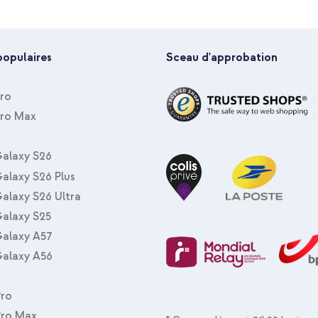
populaires
Sceau d'approbation
Pro
Pro Max
UAG Coque Plasma Samsung Galax
C vers USB-C - 1 mètre - Noir
alaxy S26
alaxy S26 Plus
alaxy S26 Ultra
alaxy S25
alaxy A57
alaxy A56
Pro
Pro Max