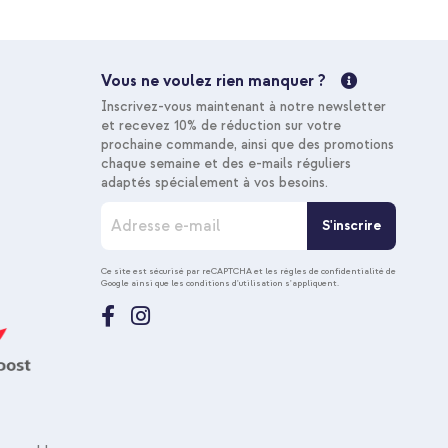
Livraison
gratuite
Acheter
Vous ne voulez rien manquer ?
Livraison gratuite
Inscrivez-vous maintenant à notre newsletter
10 % de réduction
et recevez 10% de réduction sur votre
prochaine commande, ainsi que des promotions
chaque semaine et des e-mails réguliers
y S21 Plus - Ice Clear + Câble tressé magnétique - USB-
adaptés spécialement à vos besoins.
I
S'inscrire
36,68 €
37,98 €
n
Livraison
s
gratuite
c
Acheter
Ce site est sécurisé par reCAPTCHA et les
règles de confidentialité de
Google
ainsi que les
conditions d'utilisation
s'appliquent.
r
i
Livraison gratuite
p
t
10 % de réduction
i
o
n
à
n