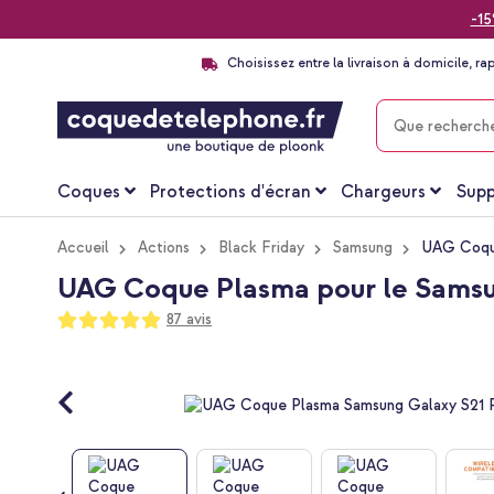
-15
Choisissez entre la livraison à domicile, ra
CHERCHER
Coques
Protections d'écran
Chargeurs
Supp
Accueil
Actions
Black Friday
Samsung
UAG Coque
UAG Coque Plasma pour le Samsun
Notation:
87
avis
99
100
% of
Passer
à
la
fin
de
la
galerie