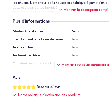
les chutes. L'extérieur de la housse est fabriqué à partir d'un pl
doux est, quant à lui, fabriqué en silicone résistant aux chocs.
Montrer la description compl
spéciale, la coque satisfait aux normes de test de chute milit
été fabriquée sur mesure pour votre téléphone. C'est pourquoi l
Plus d'informations
caméra de l'appareil sont accessibles. Malgré la protection ex
s'utilise facilement. En outre, l'arrière antidérapant assure une
Plus
smartphone. La coque est semi-transparente afin que le desig
Modes Adaptables
Sans
d'informations
visible.
Fonction automatique de réveil
Non
Avec cordon
Non
Incluant fenêtre
Non
Convient aux billets de banque
Non
Montrer toutes les caractérist
Fermeture
Sans fermeture
Avis
Résistance Aux Rayons
Non
Notation:
Basé sur
87
avis
Convient au MagSafe
Non
99
%
of
Notre politique d'évaluation des produits
Avec batterie intégrée
Non
100
Type MagSafe
Non applicable