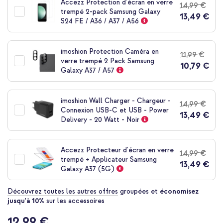
Accezz Protection d'écran en verre
14,99 €
de
trempé 2-pack Samsung Galaxy
13,49 €
la
S24 FE / A36 / A37 / A56
Galerie
d’images
imoshion Protection Caméra en
11,99 €
verre trempé 2 Pack Samsung
10,79 €
Galaxy A37 / A57
imoshion Wall Charger - Chargeur -
14,99 €
Connexion USB-C et USB - Power
13,49 €
Delivery - 20 Watt - Noir
Accezz Protecteur d'écran en verre
14,99 €
trempé + Applicateur Samsung
13,49 €
Galaxy A37 (5G)
Découvrez toutes les autres offres
groupées et
économisez
jusqu'à 10%
sur les accessoires
12,99 €