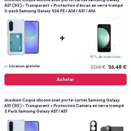
SH00094044
A37 (5G) - Transparent + Protection d'écran en verre trempé
2-pack Samsung Galaxy S24 FE / A36 / A37 / A56
Transparent
Silicones et TPU (doux)
Samsung
Smartphone
Sans
Non
Coque, Coque silicone
10 % de réduction
Coque
Livraison gratuite
26,48 €
27,98 €
Arrière & latérale
Livraison
gratuite
Acheter
imoshion Coque silicone avec porte-cartes Samsung Galaxy
A37 (5G) - Transparent + Protection Caméra en verre trempé
2 Pack Samsung Galaxy A37 / A57