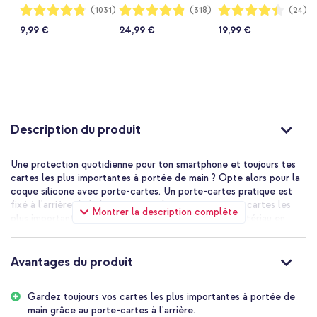
A37 (5G) -
A37 (5G) - Crystal
Galaxy A37 (5G) -
Notation:
Notation:
Notation:
(1031)
(318)
(24)
96%
97%
88%
Transparent
Clear
Clear
9,99 €
24,99 €
19,99 €
Description du produit
Une protection quotidienne pour ton smartphone et toujours tes
cartes les plus importantes à portée de main ? Opte alors pour la
coque silicone avec porte-cartes. Un porte-cartes pratique est
fixé à l'arrière de la housse, tu as donc toujours tes 2 cartes les
Montrer la description complète
plus importantes avec toi. La coque est faite d'un matériau en
silicone flexible et absorbant les chocs. De plus, la housse dispose
de coins renforcés, ton smartphone est donc extra protégé
contre une chute ou un choc. Grâce au matériau transparent, le
Avantages du produit
design élégant de ton appareil reste bien visible. Enfin, la housse
ajoute peu de volume à ton appareil, grâce à son design léger et
Gardez toujours vos cartes les plus importantes à portée de
fin.
main grâce au porte-cartes à l'arrière.