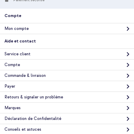
Paiement sécurisé
Livraison gratuite
26,48 €
27,98 €
Livraison
Compte
gratuite
Acheter
Mon compte
imoshion Coque silicone avec porte-cartes Samsung Galaxy
Aide et contact
A37 (5G) - Transparent + Protecteur d'écran en verre trempé +
Applicateur Samsung Galaxy A37 (5G)
Service client
Compte
Commande & livraison
Payer
Retours & signaler un problème
10 % de réduction
Livraison gratuite
26,48 €
Marques
27,98 €
Livraison
Déclaration de Confidentalité
gratuite
Acheter
Conseils et astuces