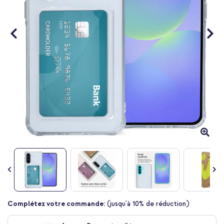
Passer
Complétez votre commande:
(jusqu'à 10% de réduction)
au
début