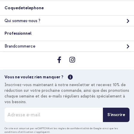
Coquedetelephone
imoshion Coque silicone avec porte-cartes Samsung Galaxy
A37 (5G) - Transparent + Cordon de téléphone universel -
Beige
Qui sommes-nous ?
Professionnel
Brandcommerce
20 % de réduction
Livraison gratuite
22,58 €
24,98 €
Vous ne voulez rien manquer ?
Livraison
Inscrivez-vous maintenant à notre newsletter et recevez 10% de
gratuite
Acheter
réduction sur votre prochaine commande, ainsi que des promotions
chaque semaine et des e-mails réguliers adaptés spécialement à
vos besoins.
I
imoshion Coque silicone avec porte-cartes Samsung Galaxy
S'inscrire
n
A37 (5G) - Transparent + Câble tressé magnétique - USB-C
s
vers USB-C - 1 mètre - Noir
c
Ce site est sécurisé par reCAPTCHA et les
règles de confidentialité de Google
ainsi que les
conditions d'utilisation
s'appliquent.
r