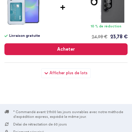
10 % de réduction
Livraison gratuite
23,78 €
24,98 €
Livraison
gratuite
Acheter
imoshion Coque silicone avec porte-cartes Samsung Galaxy
Afficher plus de lots
A37 (5G) - Transparent + Wall Charger - Chargeur - Connexion
USB-C et USB - Power Delivery - 20 Watt - Noir
* Commandé avant 21h00 les jours ouvrables avec notre méthode
d'expédition express, expédié le même jour.
Délai de rétractation de 60 jours
10 % de réduction