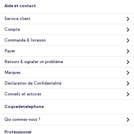
Samsung Original Coque rigide Clear Samsung Galaxy S24 Plus
Aide et contact
- Transparent + Protecteur d'écran en verre trempé +
Applicateur Samsung Galaxy S24 Plus / S25 Plus
Service client
Compte
Commande & livraison
Payer
Retours & signaler un problème
10 % de réduction
Livraison gratuite
29,48 €
Marques
30,98 €
Livraison
Déclaration de Confidentalité
gratuite
Acheter
Conseils et astuces
Coquedetelephone
Samsung Original Coque rigide Clear Samsung Galaxy S24 Plus
- Transparent + Câble tressé magnétique - USB-C vers USB-C -
1 mètre - Noir
Qui sommes-nous ?
Professionnel