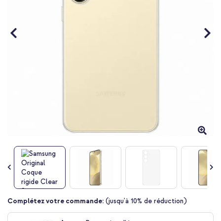
Passer
Complétez votre commande:
(jusqu'à 10% de réduction)
au
début