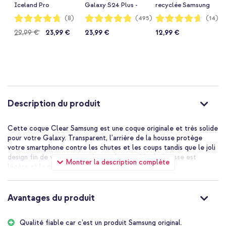
Iceland Pro
Galaxy S24 Plus -
recyclée Samsung
Samsung Galaxy
Crystal Clear
Galaxy S24 Plus -
Notation:
Notation:
Notation:
(8)
(495)
(14)
95%
96%
93%
S24 Plus - Clear
Transparent
29,99 €
23,99 €
23,99 €
12,99 €
Description du produit
Cette coque Clear Samsung est une coque originale et très solide
pour votre Galaxy. Transparent, l'arrière de la housse protège
votre smartphone contre les chutes et les coups tandis que le joli
design fin de votre appareil reste bien visible. La housse est
Montrer la description complète
légère et la coque se fixe aisément.
Avantages du produit
Qualité fiable car c’est un produit Samsung original.