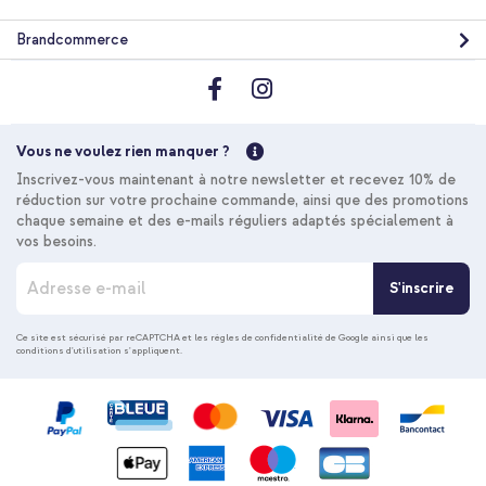
Brandcommerce
10 % de réduction
Livraison gratuite
27,68 €
28,98 €
Vous ne voulez rien manquer ?
Livraison
Inscrivez-vous maintenant à notre newsletter et recevez 10% de
gratuite
Acheter
réduction sur votre prochaine commande, ainsi que des promotions
chaque semaine et des e-mails réguliers adaptés spécialement à
vos besoins.
I
S'inscrire
n
s
c
Ce site est sécurisé par reCAPTCHA et les
règles de confidentialité de Google
ainsi que les
conditions d'utilisation
s'appliquent.
r
i
p
t
i
o
n