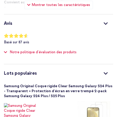
Non
Montrer toutes les caractéristiques
Sans fermeture
Non
Non
Avis
Non
Non applicable
Notation:
92
%
Non
Basé sur
87
avis
of
Pas de protection supplémentaire
100
contre les chutes
Notre politique d'évaluation des produits
Non
Standard
Non
Lots populaires
8809894143655
Samsung
Samsung Original Coque rigide Clear Samsung Galaxy S24 Plus
GP-FPS926SAATW
- Transparent + Protection d'écran en verre trempé 2-pack
Transparent
Samsung Galaxy S24 Plus / S25 Plus
Plastique
Aucun
Samsung