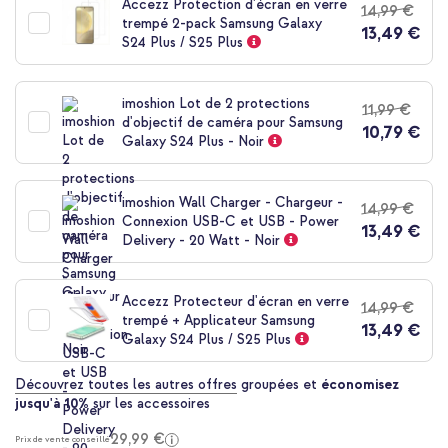
Accezz Protection d'écran en verre
14,99 €
de
trempé 2-pack Samsung Galaxy
13,49 €
la
S24 Plus / S25 Plus
Galerie
d’images
imoshion Lot de 2 protections
11,99 €
d'objectif de caméra pour Samsung
10,79 €
Galaxy S24 Plus - Noir
imoshion Wall Charger - Chargeur -
14,99 €
Connexion USB-C et USB - Power
13,49 €
Delivery - 20 Watt - Noir
Accezz Protecteur d'écran en verre
14,99 €
trempé + Applicateur Samsung
13,49 €
Galaxy S24 Plus / S25 Plus
Découvrez toutes les autres offres
groupées et
économisez
jusqu'à 10%
sur les accessoires
29,99 €
Prix de vente conseillé