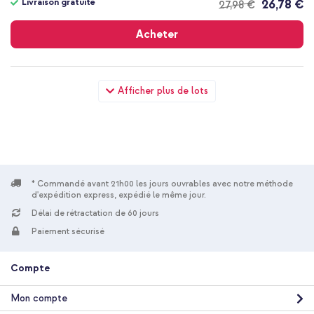
Livraison gratuite
26,78 €
27,98 €
Livraison
gratuite
Acheter
Samsung Original Coque rigide Clear Samsung Galaxy S24 Plus
Afficher plus de lots
- Transparent + Wall Charger - Chargeur - Connexion USB-C et
USB - Power Delivery - 20 Watt - Noir
* Commandé avant 21h00 les jours ouvrables avec notre méthode
d'expédition express, expédié le même jour.
Délai de rétractation de 60 jours
10 % de réduction
Paiement sécurisé
Livraison gratuite
29,48 €
30,98 €
Livraison
Compte
gratuite
Acheter
Mon compte