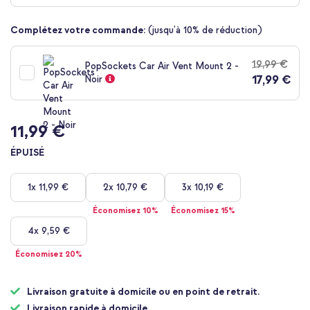
de
la
Complétez votre commande:
(jusqu'à 10% de réduction)
Galerie
d’images
19,99 €
PopSockets Car Air Vent Mount 2 -
17,99 €
Noir
11,99 €
ÉPUISÉ
1x
11,99 €
2x
10,79 €
3x
10,19 €
Économisez 10%
Économisez 15%
4x
9,59 €
Économisez 20%
Livraison gratuite à domicile ou en point de retrait.
Livraison rapide à domicile