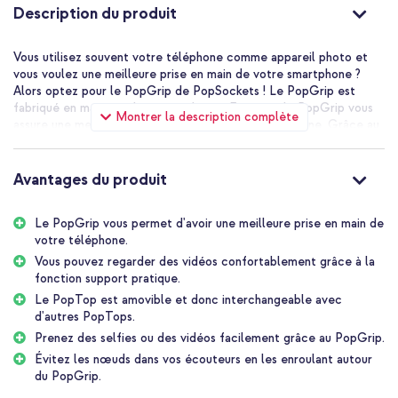
Description du produit
Vous utilisez souvent votre téléphone comme appareil photo et
vous voulez une meilleure prise en main de votre smartphone ?
Alors optez pour le PopGrip de PopSockets ! Le PopGrip est
fabriqué en matière plastique robuste. En outre, le PopGrip vous
Montrer la description complète
assure une meilleure prise en main de votre smartphone. Grâce au
PopGrip, vous pouvez facilement tenir votre smartphone d'une
seule main et prendre facilement des selfies ou des vidéos. Vous
pouvez tirer le PopGrip pour l'utiliser comme support, ce qui est
Avantages du produit
très pratique pour les longues conversations ou pour regarder des
vidéos. Vous pouvez également enrouler les fils de vos écouteurs
Le PopGrip vous permet d'avoir une meilleure prise en main de
autour du PopGrip, ce qui les empêche de s'emmêler. Enfin,
votre téléphone.
donnez à votre smartphone un look unique grâce au PopGrip. Le
PopTop est amovible, ce qui vous permet de varier avec
Vous pouvez regarder des vidéos confortablement grâce à la
différents tops. Ainsi, vous pouvez toujours l'assortir avec la coque
fonction support pratique.
de votre téléphone ou la housse de votre tablette.
Le PopTop est amovible et donc interchangeable avec
d'autres PopTops.
Une meilleure prise en main de votre téléphone
Prenez des selfies ou des vidéos facilement grâce au PopGrip.
Le PopGrip vous permet d'avoir une meilleure prise en main de
Évitez les nœuds dans vos écouteurs en les enroulant autour
votre téléphone. Cela vous donne une meilleure prise en main de
du PopGrip.
votre smartphone et vous aurez beaucoup moins de chances de le
laisser tomber. En outre, vous pouvez appuyer sur le bouton du