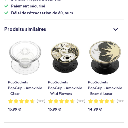
Paiement sécurisé
Délai de rétractation de 60 jours
Produits similaires
PopSockets
PopSockets
PopSockets
PopGrip - Amovible
PopGrip - Amovible
PopGrip - Amovible
- Clear
- Wild Flowers
- Enamel Lunar
Dreams
Notation:
Notation:
Notation:
(199)
(199)
(199)
94%
94%
94%
13,99 €
15,99 €
14,99 €