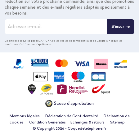
réduction sur votre prochaine commande, ainsi que des promotions
chaque semaine et des e-mails réguliers adaptés spécialement à
vos besoins.
I
S'inscrire
n
s
c
Ce site est sécurisé par reCAPTCHA et les
règles de confidentialité de Google
ainsi que les
conditions d'utilisation
s'appliquent.
r
i
p
t
i
o
n
à
n
o
Sceau d'approbation
t
r
e
Mentions légales
Déclaration de Confidentalité
Déclaration de
n
cookies
Condition Générales
Échanges & retours
Sitemap
e
© Copyright 2026 - Coquedetelephone.fr
w