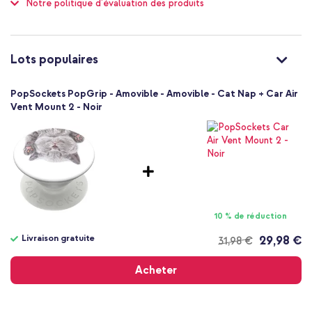
Notre politique d'évaluation des produits
mains-libres
Transforme votre smartphone ou votre tablette en un article
de mode
Lots populaires
Garantie d'un an incluse
PopSockets PopGrip - Amovible - Amovible - Cat Nap + Car Air
Vent Mount 2 - Noir
Vous utilisez souvent votre appareil photo et souhaitez améliorer
la prise en main de votre smartphone ou de votre tablette ? Alors
optez pour le PopGrip de PopSockets !
10 % de réduction
Livraison gratuite
29,98 €
31,98 €
Livraison
gratuite
Acheter