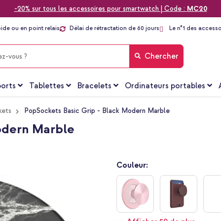
-20% sur tous les accessoires pour smartwatch | Code :
MC20
pide ou en point relais
Délai de rétractation de 60 jours
Le n°1 des accesso
Chercher
orts
Tablettes
Bracelets
Ordinateurs portables
kets
PopSockets Basic Grip - Black Modern Marble
odern Marble
Couleur: