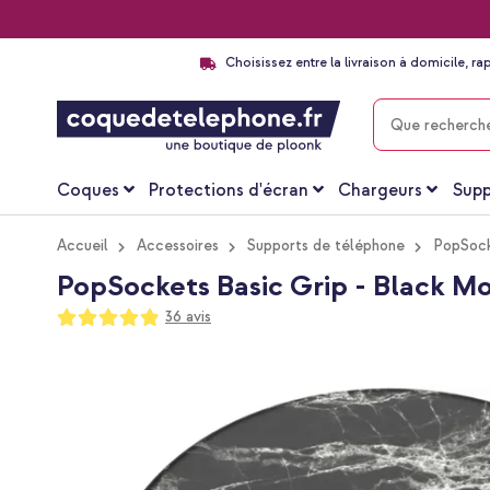
Choisissez entre la livraison à domicile, ra
CHERCHER
Coques
Protections d'écran
Chargeurs
Supp
Accueil
Accessoires
Supports de téléphone
PopSoc
PopSockets Basic Grip - Black M
Notation:
36
avis
97
100
% of
Passer
à
la
fin
de
la
galerie