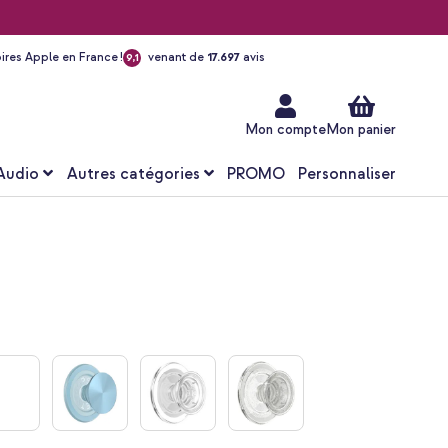
ires Apple en France !
venant de
17.697
avis
9,1
Aller
au
contenu
Mon compte
Mon panier
Audio
Autres catégories
PROMO
Personnaliser