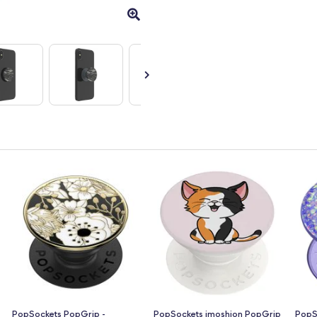
PopSockets PopGrip -
PopSockets imoshion PopGrip
PopS