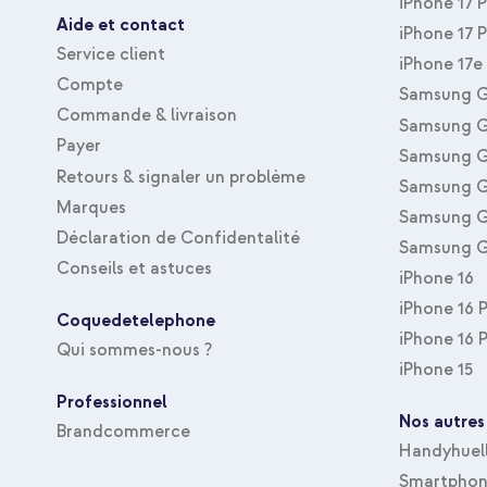
iPhone 17 
Évite les nœuds dans les câbles de vos écouteurs
Aide et contact
iPhone 17 
Se pose comme support pour un visionnage pratique en 
Service client
iPhone 17e
Transforme votre smartphone ou votre tablette en un a
Compte
Samsung G
Garantie d'un an incluse
Commande & livraison
Samsung G
Payer
Samsung G
Retours & signaler un problème
Vous utilisez souvent votre appareil photo et souhaitez amélior
Samsung G
smartphone ou de votre tablette ? Alors optez pour le PopSock
Marques
Samsung G
Déclaration de Confidentalité
Samsung G
Conseils et astuces
iPhone 16
iPhone 16 
Coquedetelephone
iPhone 16 
Qui sommes-nous ?
iPhone 15
Professionnel
Nos autres
Brandcommerce
Handyhuel
Smartphone