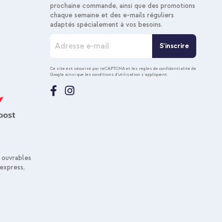
prochaine commande, ainsi que des promotions
chaque semaine et des e-mails réguliers
adaptés spécialement à vos besoins.
I
S'inscrire
n
s
c
Ce site est sécurisé par reCAPTCHA et les
règles de confidentialité de
Google
ainsi que les
conditions d'utilisation
s'appliquent.
r
i
p
t
i
o
n
à
n
 ouvrables
o
express,
t
r
e
n
e
w