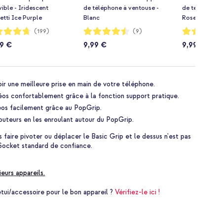
ble - Iridescent
de téléphone à ventouse -
de téléphone
tti Ice Purple
Blanc
Rose clair
ion:
Notation:
Notation:
(199)
(9)
89%
89%
99 €
9,99 €
9,99 €
r une meilleure prise en main de votre téléphone.
éos confortablement grâce à la fonction support pratique.
éos facilement grâce au PopGrip.
uteurs en les enroulant autour du PopGrip.
 faire pivoter ou déplacer le Basic Grip et le dessus n'est pas
Socket standard de confiance.
ieurs appareils.
i/accessoire pour le bon appareil ?
Vérifiez-le ici !