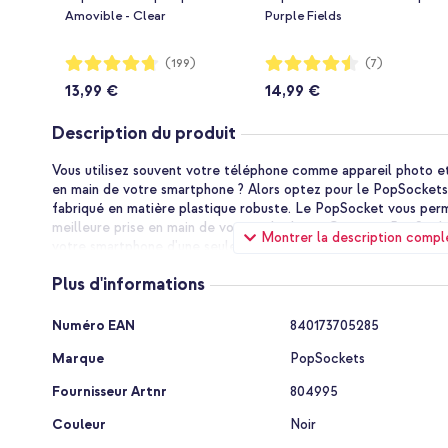
Amovible - Clear
Purple Fields
Notation:
Notation:
(199)
(7)
94%
89%
13,99 €
14,99 €
Description du produit
Vous utilisez souvent votre téléphone comme appareil photo et
en main de votre smartphone ? Alors optez pour le PopSockets
fabriqué en matière plastique robuste. Le PopSocket vous per
meilleure prise en main de votre téléphone. Grâce au PopSocke
Montrer la description compl
votre smartphone d'une seule main et prendre facilement des s
PopSocket peut être utilisé comme un socle, super pratique po
Plus d'informations
le visionnage de vidéos. Vous pouvez également enrouler les fi
PopSocket, ce qui les empêche de s'emmêler.
Plus
Numéro EAN
840173705285
d'informations
Une meilleure prise en main de votre téléphone
Marque
PopSockets
Le PopSocket vous permet d'avoir une meilleure prise en main 
donne une meilleure prise en main de votre smartphone et vou
Fournisseur Artnr
804995
chances de le laisser tomber. En outre, vous pouvez appuyer s
vous ne voulez pas utiliser le PopSocket, de sorte qu'il prend 
Couleur
Noir
également déplacer ou retirer facilement le PopGrip pour char