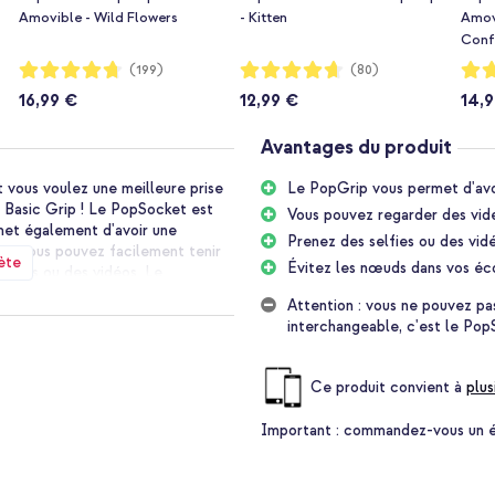
Amovible - Wild Flowers
- Kitten
Amovi
Confe
Notation:
Notation:
Notat
(199)
(80)
94%
93%
94%
16,99 €
12,99 €
14,
Avantages du produit
 vous voulez une meilleure prise
Le PopGrip vous permet d'avoi
 Basic Grip ! Le PopSocket est
Vous pouvez regarder des vid
met également d'avoir une
Prenez des selfies ou des vid
t, vous pouvez facilement tenir
ète
Évitez les nœuds dans vos éco
elfies ou des vidéos. Le
ur les longues conversations ou
Attention : vous ne pouvez pas
ls de vos écouteurs autour du
interchangeable, c'est le Pop
Ce produit convient à
plus
de votre téléphone. Cela vous
s aurez beaucoup moins de
Important :
commandez-vous un étu
ur le bouton du téléphone lorsque
peu de place. Vous pouvez
ger votre smartphone sans fil.