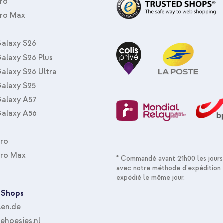
Pro
Pro Max
mode mains-libres
rticle de mode
alaxy S26
alaxy S26 Plus
alaxy S26 Ultra
er la prise en main de votre
alaxy S25
ets Basic Grip !
alaxy A57
alaxy A56
Pro
Pro Max
* Commandé avant 21h00 les jours
avec notre méthode d'expédition 
expédié le même jour.
 Shops
len.de
hoesjes.nl