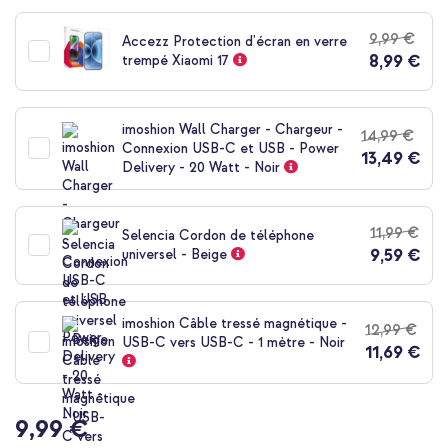
au
début
9,99 €
Accezz Protection d'écran en verre
de
8,99 €
trempé Xiaomi 17
la
Galerie
d’images
imoshion Wall Charger - Chargeur -
14,99 €
Connexion USB-C et USB - Power
13,49 €
Delivery - 20 Watt - Noir
11,99 €
Selencia Cordon de téléphone
9,59 €
universel - Beige
imoshion Câble tressé magnétique -
12,99 €
USB-C vers USB-C - 1 mètre - Noir
11,69 €
9,99 €