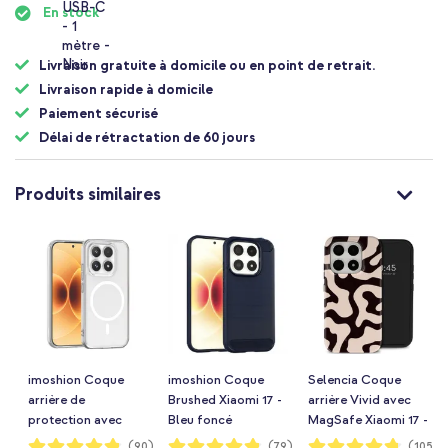
En stock
Livraison gratuite à domicile ou en point de retrait.
Livraison rapide à domicile
Paiement sécurisé
Délai de rétractation de 60 jours
Produits similaires
imoshion Coque
imoshion Coque
Selencia Coque
arrière de
Brushed Xiaomi 17 -
arrière Vivid avec
protection avec
Bleu foncé
MagSafe Xiaomi 17 -
MagSafe Xiaomi 17 -
Art Wave Black
Notation:
Notation:
Notation:
(90)
(79)
(105)