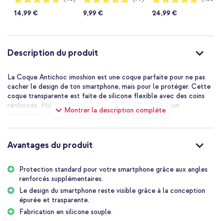
96%
96%
95%
Transparent
14,99 €
9,99 €
24,99 €
Description du produit
La Coque Antichoc imoshion est une coque parfaite pour ne pas
cacher le design de ton smartphone, mais pour le protéger. Cette
coque transparente est faite de silicone flexible avec des coins
renforcés. Plus de frayeur lorsque tu laisses tomber ton
Montrer la description complète
smartphone.
Bonne protection grâce aux coins renforcés
Cette coque est faite de silicone de haute qualité. La coque est
Avantages du produit
flexible et pliable, et en même temps solide et robuste. Cela
offre une prise supplémentaire, ce qui fait que le smartphone
glisse moins facilement de tes mains. Les coins renforcés aident à
Protection standard pour votre smartphone grâce aux angles
absorber les chocs. Ainsi, ton téléphone reste parfaitement
renforcés supplémentaires.
protégé contre les chutes et les chocs.
Le design du smartphone reste visible grâce à la conception
Protection de la caméra et de l'écran
épurée et trasparente.
Les bords de la coque dépassent légèrement au-dessus de ton
Fabrication en silicone souple.
écran et de la caméra. Cela empêche l'écran et la caméra de