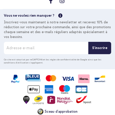
Vous ne voulez rien manquer ?
Inscrivez-vous maintenant à notre newsletter et recevez 10% de
réduction sur votre prochaine commande, ainsi que des promotions
chaque semaine et des e-mails réguliers adaptés spécialement à
vos besoins.
I
S'inscrire
n
s
c
Ce site est sécurisé par reCAPTCHA et les
règles de confidentialité de Google
ainsi que les
conditions d'utilisation
s'appliquent.
r
i
p
t
i
o
n
à
n
o
Sceau d'approbation
t