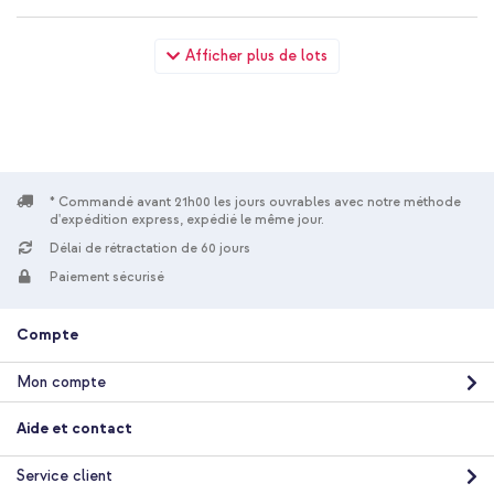
imoshion Shockproof Case Xiaomi 17 - Transparent + Cordon
Afficher plus de lots
de téléphone universel - Beige
* Commandé avant 21h00 les jours ouvrables avec notre méthode
d'expédition express, expédié le même jour.
20 % de réduction
Délai de rétractation de 60 jours
Livraison gratuite
19,58 €
21,98 €
Paiement sécurisé
Livraison
gratuite
Acheter
Compte
Mon compte
imoshion Shockproof Case Xiaomi 17 - Transparent + Câble
tressé magnétique - USB-C vers USB-C - 1 mètre - Noir
Aide et contact
Service client