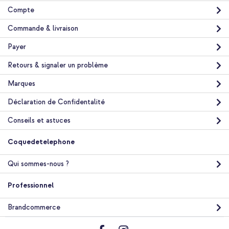
Compte
Commande & livraison
Payer
10 % de réduction
Livraison gratuite
21,68 €
22,98 €
Retours & signaler un problème
Livraison
gratuite
Marques
Acheter
Déclaration de Confidentalité
Conseils et astuces
Coquedetelephone
Qui sommes-nous ?
Professionnel
Brandcommerce