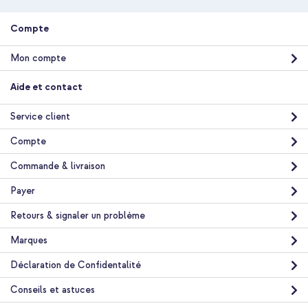
Clear Gold + Powerbank Vivid 5 000 mAh - MagSafe et Qi -
Desert Gold / Leopard
Compte
Mon compte
Aide et contact
Service client
20 % de réduction
Compte
Livraison gratuite
56,98 €
63,98 €
Livraison
Commande & livraison
gratuite
Acheter
Payer
Retours & signaler un problème
Spigen Coque Ultra Hybrid MagSafe Apple iPhone 17 Pro -
Marques
Clear Gold + Support de téléphone pour voiture - MagSafe -
Cercle Magnétique Inclus - Grille de ventilation - Noir
Déclaration de Confidentalité
Conseils et astuces