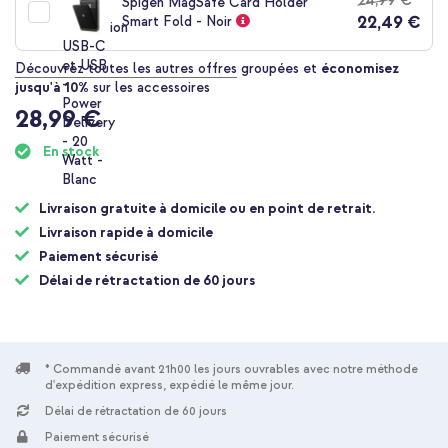
Livraison
Spigen MagSafe Card Holder
22,49 €
gratuite
Smart Fold - Noir
Acheter
Découvrez toutes les autres offres
groupées et
économisez
jusqu'à 10%
sur les accessoires
Spigen Coque Ultra Hybrid MagSafe Apple iPhone 17 Pro -
28,99 €
Clear Gold + Wireless Charger USB-C - Chargeur MagSafe
sans fil - 1 mètre - Blanc
En stock
Livraison gratuite à domicile ou en point de retrait.
Livraison rapide à domicile
Paiement sécurisé
Délai de rétractation de 60 jours
10 % de réduction
Livraison gratuite
46,08 €
47,98 €
Livraison
gratuite
Acheter
* Commandé avant 21h00 les jours ouvrables avec notre méthode
d'expédition express, expédié le même jour.
Délai de rétractation de 60 jours
Paiement sécurisé
Spigen Coque Ultra Hybrid MagSafe Apple iPhone 17 Pro -