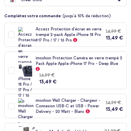
Complétez votre commande:
(jusqu'à 10% de réduction)
10 % de réduction
Accezz Protection d'écran en verre
14,99 €
Livraison gratuite
42,48 €
43,98 €
trempé 2-pack Apple iPhone 18 Pro
Livraison
13,49 €
/ 17 Pro / 17 / 16 Pro
gratuite
Acheter
imoshion Protection Caméra en verre trempé 2
Pack Apple Apple iPhone 17 Pro - Deep Blue
Spigen Coque Ultra Hybrid MagSafe Apple iPhone 17 Pro -
Clear Gold + MagSafe Card Holder Smart Fold - Noir
14,99 €
13,49 €
imoshion Wall Charger - Chargeur -
14,99 €
Connexion USB-C et USB - Power
13,49 €
Delivery - 20 Watt - Blanc
10 % de réduction
Livraison gratuite
51,48 €
53,98 €
24,99 €