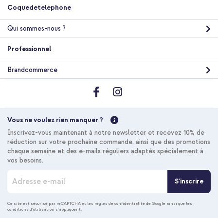
Coquedetelephone
Qui sommes-nous ?
10 % de réduction
Professionnel
Livraison gratuite
45,18 €
46,98 €
Livraison
Brandcommerce
gratuite
Acheter
Vous ne voulez rien manquer ?
Inscrivez-vous maintenant à notre newsletter et recevez 10% de
réduction sur votre prochaine commande, ainsi que des promotions
chaque semaine et des e-mails réguliers adaptés spécialement à
vos besoins.
I
S'inscrire
n
s
c
Ce site est sécurisé par reCAPTCHA et les
règles de confidentialité de Google
ainsi que les
conditions d'utilisation
s'appliquent.
r