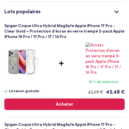
100
Non
Lots populaires
Très bien
Non
Spigen Coque Ultra Hybrid MagSafe Apple iPhone 17 Pro -
8800283314809
Clear Gold + Protection d'écran en verre trempé 2-pack Apple
Spigen
iPhone 18 Pro / 17 Pro / 17 / 16 Pro
ACS10348
Transparent
Plastique
Apple
Smartphone
Sans
Non
10 % de réduction
Coque, Coque rigide
Livraison gratuite
42,48 €
43,98 €
Coque
Livraison
gratuite
Arrière & latérale
Acheter
Spigen Coque Ultra Hybrid MagSafe Apple iPhone 17 Pro -