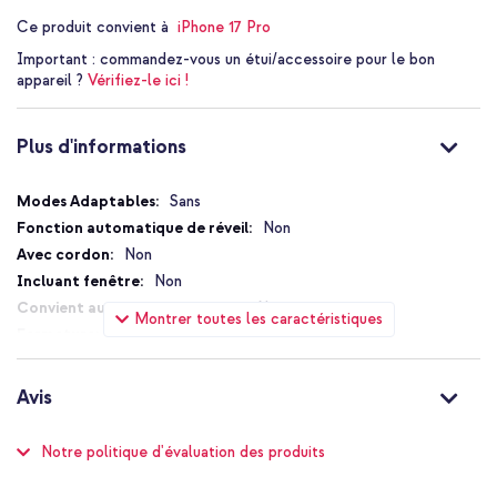
Ce produit convient à
iPhone 17 Pro
Important :
commandez-vous un étui/accessoire pour le bon
appareil ?
Vérifiez-le ici !
Plus d'informations
Plus
Sans
d'informations
Non
Non
Non
Non
Montrer toutes les caractéristiques
Sans fermeture
Non
Oui
Avis
Non
Compatible MagSafe
Notation:
Notre politique d'évaluation des produits
93
%
Non
49
avis
of
Protection jusqu'à 2 mètres