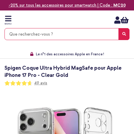
-20% sur tous les accessoires pour smartwatch | Code :
MC20
Aller
au
contenu
MENU
Choisissez entre la livraison à domicile, rapide ou en point relais
Délai de rétractation de 60 jours
Le n°1 des accessoires Apple en France !
9,1 venant de 17.697 avis
Spigen Coque Ultra Hybrid MagSafe pour Apple
iPhone 17 Pro - Clear Gold
Notation:
49
avis
93
100
% of
Passer
à
la
fin
de
la
galerie
d’images