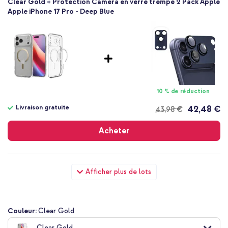
Clear Gold + Protection Caméra en verre trempé 2 Pack Apple
Apple iPhone 17 Pro - Deep Blue
10 % de réduction
Livraison gratuite
42,48 €
43,98 €
Livraison
gratuite
Acheter
Spigen Coque Ultra Hybrid MagSafe Apple iPhone 17 Pro -
Afficher plus de lots
Clear Gold + Wall Charger - Chargeur - Connexion USB-C et
USB - Power Delivery - 20 Watt - Blanc
Couleur:
Clear Gold
Clear Gold