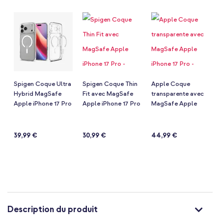
de
la
Galerie
d’images
Spigen Coque Ultra
Spigen Coque Thin
Apple Coque
Hybrid MagSafe
Fit avec MagSafe
transparente avec
Apple iPhone 17 Pro
Apple iPhone 17 Pro
MagSafe Apple
- Clear / White
- Black
iPhone 17 Pro -
Notation:
Notation:
Notation:
(49)
(9)
(87)
Clear
93%
93%
94%
39,99 €
30,99 €
44,99 €
Description du produit