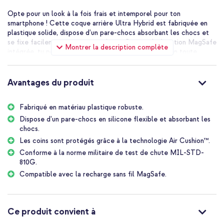
Opte pour un look à la fois frais et intemporel pour ton
smartphone ! Cette coque arrière Ultra Hybrid est fabriquée en
plastique solide, dispose d’un pare-chocs absorbant les chocs et
se fixe facilement à ton smartphone. Grâce à la fonction MagSafe
Montrer la description complète
intégrée, tu peux recharger ton smartphone sans fil en toute
simplicité. Idéal ! En bref, la coque parfaite !
Avantages du produit
Fabriqué en matériau plastique robuste.
Dispose d’un pare-chocs en silicone flexible et absorbant les
chocs.
Les coins sont protégés grâce à la technologie Air Cushion™.
Conforme à la norme militaire de test de chute MIL-STD-
810G.
Compatible avec la recharge sans fil MagSafe.
Ce produit convient à