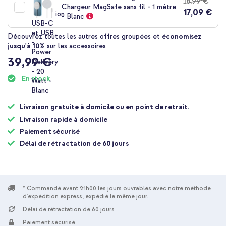
18,99 €
Livraison gratuite
57,08 €
58,98 €
Chargeur MagSafe sans fil - 1 mètre
Livraison
17,09 €
- Blanc
gratuite
Acheter
Découvrez toutes les autres offres
groupées et
économisez
jusqu'à 10%
sur les accessoires
39,99 €
Spigen Coque Ultra Hybrid MagSafe Apple iPhone 17 Pro -
Frost Black + Powerbank Vivid 5 000 mAh - MagSafe et Qi -
En stock
Desert Gold / Leopard
Livraison gratuite à domicile ou en point de retrait.
Livraison rapide à domicile
Paiement sécurisé
Délai de rétractation de 60 jours
20 % de réduction
Livraison gratuite
67,98 €
74,98 €
Livraison
* Commandé avant 21h00 les jours ouvrables avec notre méthode
gratuite
Acheter
d'expédition express, expédié le même jour.
Délai de rétractation de 60 jours
Paiement sécurisé