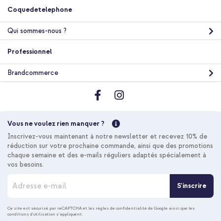
Coquedetelephone
Qui sommes-nous ?
Professionnel
Brandcommerce
Vous ne voulez rien manquer ?
Inscrivez-vous maintenant à notre newsletter et recevez 10% de
réduction sur votre prochaine commande, ainsi que des promotions
chaque semaine et des e-mails réguliers adaptés spécialement à
vos besoins.
I
S'inscrire
n
s
c
Ce site est sécurisé par reCAPTCHA et les
règles de confidentialité de Google
ainsi que les
conditions d'utilisation
s'appliquent.
r