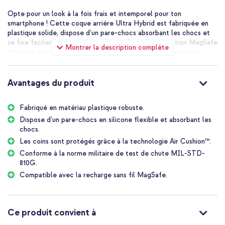
Opte pour un look à la fois frais et intemporel pour ton
smartphone ! Cette coque arrière Ultra Hybrid est fabriquée en
plastique solide, dispose d’un pare-chocs absorbant les chocs et
se fixe facilement à ton smartphone. Grâce à la fonction MagSafe
Montrer la description complète
intégrée, tu peux recharger ton smartphone sans fil en toute
simplicité. Idéal ! En bref, la coque parfaite !
Avantages du produit
Fabriqué en matériau plastique robuste.
Dispose d’un pare-chocs en silicone flexible et absorbant les
chocs.
Les coins sont protégés grâce à la technologie Air Cushion™.
Conforme à la norme militaire de test de chute MIL-STD-
810G.
Compatible avec la recharge sans fil MagSafe.
Ce produit convient à