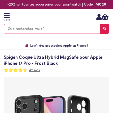
-20% sur tous les accessoires pour smartwatch | Code :
MC20
Aller
au
contenu
MENU
Choisissez entre la livraison à domicile, rapide ou en point relais
Délai de rétractation de 60 jours
Le n°1 des accessoires Apple en France !
9,1 venant de 17.697 avis
Spigen Coque Ultra Hybrid MagSafe pour Apple
iPhone 17 Pro - Frost Black
Notation:
49
avis
93
100
% of
Passer
à
la
fin
de
la
galerie
d’images