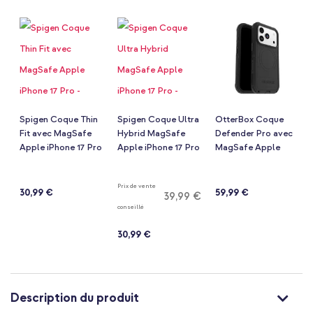
de
la
Galerie
d’images
Spigen Coque Thin
Spigen Coque Ultra
OtterBox Coque
Fit avec MagSafe
Hybrid MagSafe
Defender Pro avec
Apple iPhone 17 Pro
Apple iPhone 17 Pro
MagSafe Apple
- Black
- Classic Black
iPhone 17 Pro -
Notation:
Notation:
Notation:
(9)
(49)
(11)
Black
93%
93%
98%
Prix de vente
30,99 €
59,99 €
39,99 €
conseillé
30,99 €
Description du produit