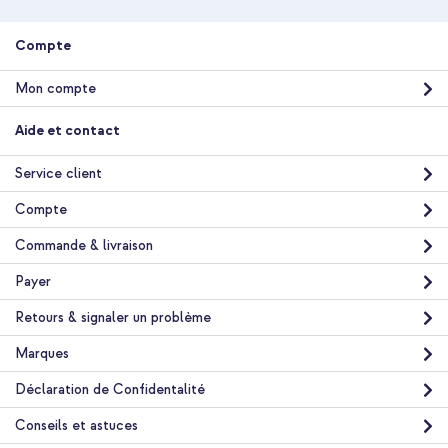
Spigen Coque Ultra Hybrid MagSafe Apple iPhone 17 Pro -
Frost Black + Support de téléphone pour voiture - MagSafe -
Compte
Cercle Magnétique Inclus - Grille de ventilation - Noir
Mon compte
Aide et contact
Service client
10 % de réduction
Compte
Livraison gratuite
56,18 €
57,98 €
Commande & livraison
Livraison
gratuite
Payer
Acheter
Retours & signaler un problème
Marques
Déclaration de Confidentalité
Conseils et astuces