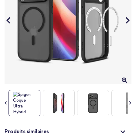
Passer
au
Produits similaires
début