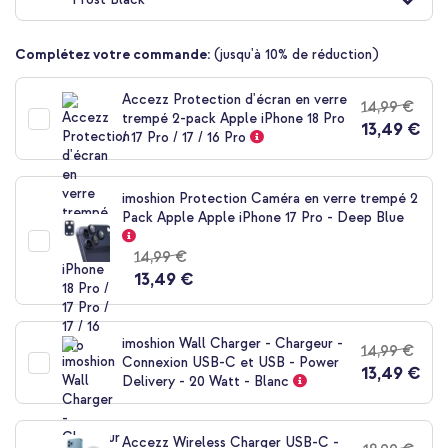
Complétez votre commande:
(jusqu'à 10% de réduction)
10 % de réduction
Accezz Protection d'écran en verre
14,99 €
Livraison gratuite
53,48 €
54,98 €
trempé 2-pack Apple iPhone 18 Pro
Livraison
13,49 €
/ 17 Pro / 17 / 16 Pro
gratuite
Acheter
imoshion Protection Caméra en verre trempé 2
Pack Apple Apple iPhone 17 Pro - Deep Blue
Spigen Coque Ultra Hybrid MagSafe Apple iPhone 17 Pro -
Frost Black + Wireless Charger USB-C - Chargeur MagSafe
14,99 €
sans fil - 1 mètre - Blanc
13,49 €
imoshion Wall Charger - Chargeur -
14,99 €
Connexion USB-C et USB - Power
13,49 €
Delivery - 20 Watt - Blanc
10 % de réduction
Accezz Wireless Charger USB-C -