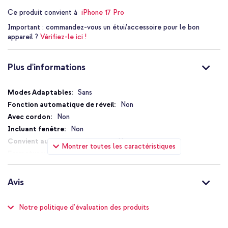
Ce produit convient à
iPhone 17 Pro
Important :
commandez-vous un étui/accessoire pour le bon
appareil ?
Vérifiez-le ici !
Plus d'informations
Plus
Sans
d'informations
Non
Non
Non
Non
Montrer toutes les caractéristiques
Sans fermeture
Non
Oui
Avis
Non
Compatible MagSafe
Notation:
Notre politique d'évaluation des produits
93
%
Non
49
avis
of
Protection jusqu'à 2 mètres