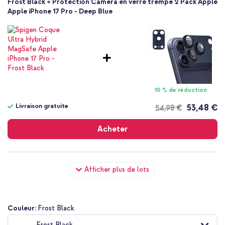
Frost Black + Protection Caméra en verre trempé 2 Pack Apple
Apple iPhone 17 Pro - Deep Blue
10 % de réduction
Livraison gratuite
53,48 €
54,98 €
Livraison
gratuite
Acheter
Spigen Coque Ultra Hybrid MagSafe Apple iPhone 17 Pro -
Afficher plus de lots
Frost Black + Wall Charger - Chargeur - Connexion USB-C et
USB - Power Delivery - 20 Watt - Blanc
Couleur:
Frost Black
Frost Black