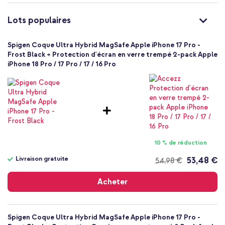
100
Non
Lots populaires
Très bien
Non
Spigen Coque Ultra Hybrid MagSafe Apple iPhone 17 Pro -
8800283314816
Frost Black + Protection d'écran en verre trempé 2-pack Apple
Spigen
iPhone 18 Pro / 17 Pro / 17 / 16 Pro
ACS10349
Noir
Plastique
Apple
Smartphone
Sans
Non
10 % de réduction
Coque, Coque rigide
Livraison gratuite
53,48 €
54,98 €
Coque
Livraison
gratuite
Arrière & latérale
Acheter
Spigen Coque Ultra Hybrid MagSafe Apple iPhone 17 Pro -