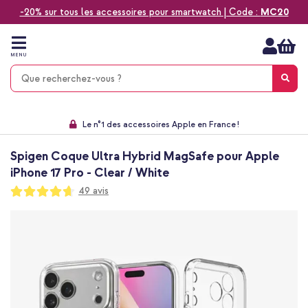
-20% sur tous les accessoires pour smartwatch | Code :
MC20
Aller
au
contenu
MENU
Choisissez entre la livraison à domicile, rapide ou en point relais
Délai de rétractation de 60 jours
Le n°1 des accessoires Apple en France !
9,1 venant de 17.697 avis
Spigen Coque Ultra Hybrid MagSafe pour Apple
iPhone 17 Pro - Clear / White
Notation:
49
avis
93
100
% of
Passer
à
la
fin
de
la
galerie
d’images