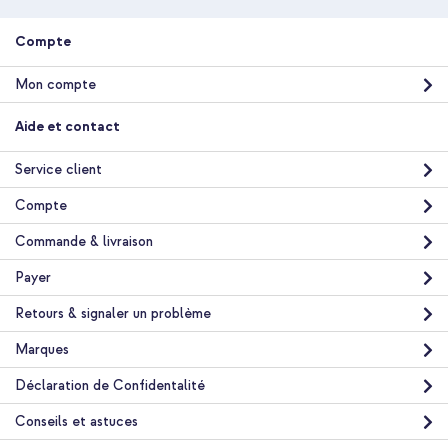
Clear / White + Powerbank Vivid 5 000 mAh - MagSafe et Qi -
Desert Gold / Leopard
Compte
Mon compte
Aide et contact
Service client
20 % de réduction
Compte
Livraison gratuite
67,98 €
74,98 €
Livraison
Commande & livraison
gratuite
Acheter
Payer
Retours & signaler un problème
Spigen Coque Ultra Hybrid MagSafe Apple iPhone 17 Pro -
Marques
Clear / White + Support de téléphone pour voiture - MagSafe -
Cercle Magnétique Inclus - Grille de ventilation - Noir
Déclaration de Confidentalité
Conseils et astuces