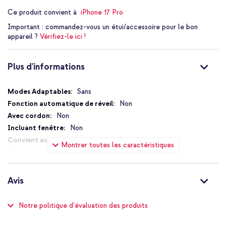
Ce produit convient à
iPhone 17 Pro
Important :
commandez-vous un étui/accessoire pour le bon
appareil ?
Vérifiez-le ici !
Plus d'informations
Plus
Sans
d'informations
Non
Non
Non
Non
Montrer toutes les caractéristiques
Sans fermeture
Non
Oui
Avis
Non
Compatible MagSafe
Notation:
Notre politique d'évaluation des produits
93
%
Non
49
avis
of
Protection jusqu'à 2 mètres