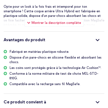
Opte pour un look à la fois frais et intemporel pour ton
smartphone ! Cette coque arrière Ultra Hybrid est fabriquée en
plastique solide, dispose d’un pare-chocs absorbant les chocs et
se fixe facilement à ton smartphone. Grâce à la fonction MagSafe
Montrer la description complète
intégrée, tu peux recharger ton smartphone sans fil en toute
simplicité. Idéal ! En bref, la coque parfaite !
Avantages du produit
Fabriqué en matériau plastique robuste.
Dispose d’un pare-chocs en silicone flexible et absorbant les
chocs.
Les coins sont protégés grâce à la technologie Air Cushion™.
Conforme à la norme militaire de test de chute MIL-STD-
810G.
Compatible avec la recharge sans fil MagSafe.
Ce produit convient à