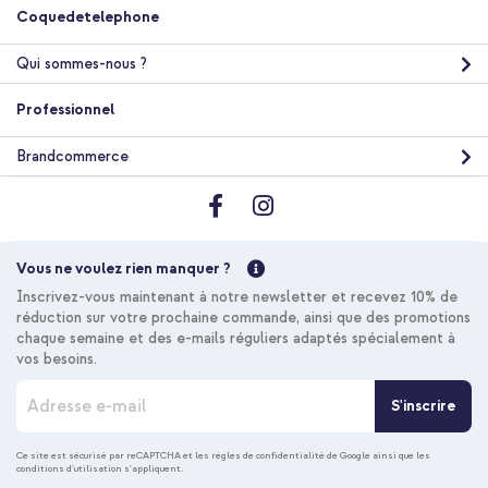
Coquedetelephone
Qui sommes-nous ?
10 % de réduction
Professionnel
Livraison gratuite
56,18 €
57,98 €
Livraison
Brandcommerce
gratuite
Acheter
Vous ne voulez rien manquer ?
Inscrivez-vous maintenant à notre newsletter et recevez 10% de
réduction sur votre prochaine commande, ainsi que des promotions
chaque semaine et des e-mails réguliers adaptés spécialement à
vos besoins.
I
S'inscrire
n
s
c
Ce site est sécurisé par reCAPTCHA et les
règles de confidentialité de Google
ainsi que les
conditions d'utilisation
s'appliquent.
r