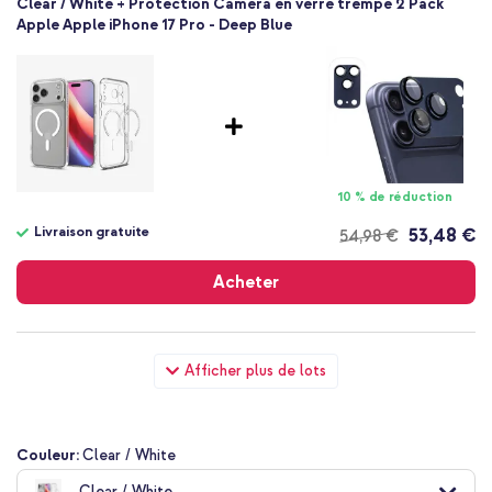
Clear / White + Protection Caméra en verre trempé 2 Pack
Apple Apple iPhone 17 Pro - Deep Blue
10 % de réduction
Livraison gratuite
53,48 €
54,98 €
Livraison
gratuite
Acheter
Spigen Coque Ultra Hybrid MagSafe Apple iPhone 17 Pro -
Afficher plus de lots
Clear / White + Wall Charger - Chargeur - Connexion USB-C et
USB - Power Delivery - 20 Watt - Blanc
Couleur:
Clear / White
Clear / White