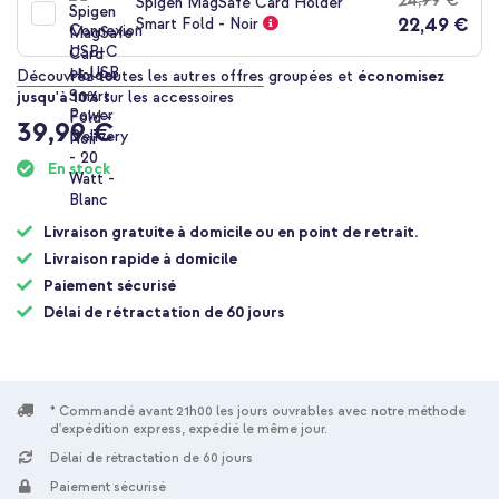
Livraison
Spigen MagSafe Card Holder
22,49 €
gratuite
Smart Fold - Noir
Acheter
Découvrez toutes les autres offres
groupées et
économisez
jusqu'à 10%
sur les accessoires
Spigen Coque Ultra Hybrid MagSafe Apple iPhone 17 Pro -
39,99 €
Clear / White + Wireless Charger USB-C - Chargeur MagSafe
sans fil - 1 mètre - Blanc
En stock
Livraison gratuite à domicile ou en point de retrait.
Livraison rapide à domicile
Paiement sécurisé
Délai de rétractation de 60 jours
10 % de réduction
Livraison gratuite
57,08 €
58,98 €
Livraison
gratuite
Acheter
* Commandé avant 21h00 les jours ouvrables avec notre méthode
d'expédition express, expédié le même jour.
Délai de rétractation de 60 jours
Paiement sécurisé
Spigen Coque Ultra Hybrid MagSafe Apple iPhone 17 Pro -