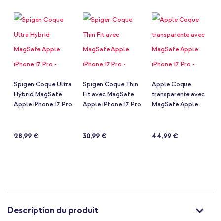
de
la
Galerie
d’images
Spigen Coque Ultra
Spigen Coque Thin
Apple Coque
Hybrid MagSafe
Fit avec MagSafe
transparente avec
Apple iPhone 17 Pro
Apple iPhone 17 Pro
MagSafe Apple
- Clear Gold
- Black
iPhone 17 Pro -
Notation:
Notation:
Notation:
(49)
(9)
(87)
Clear
93%
93%
94%
28,99 €
30,99 €
44,99 €
Description du produit