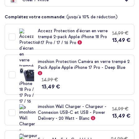
Complétez votre commande:
(jusqu'à 10% de réduction)
10 % de réduction
Accezz Protection d'écran en verre
14,99 €
Livraison gratuite
53,48 €
54,98 €
trempé 2-pack Apple iPhone 18 Pro
Livraison
13,49 €
/ 17 Pro / 17 / 16 Pro
gratuite
Acheter
imoshion Protection Caméra en verre trempé 2
Pack Apple Apple iPhone 17 Pro - Deep Blue
Spigen Coque Ultra Hybrid MagSafe Apple iPhone 17 Pro -
Clear / White + MagSafe Card Holder Smart Fold - Noir
14,99 €
13,49 €
imoshion Wall Charger - Chargeur -
14,99 €
Connexion USB-C et USB - Power
13,49 €
Delivery - 20 Watt - Blanc
10 % de réduction
Livraison gratuite
62,48 €
64,98 €
24,99 €