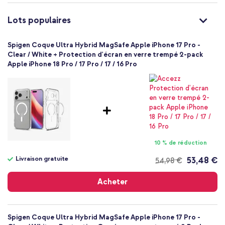
100
Non
Lots populaires
Très bien
Non
Spigen Coque Ultra Hybrid MagSafe Apple iPhone 17 Pro -
8800283314786
Clear / White + Protection d'écran en verre trempé 2-pack
Spigen
Apple iPhone 18 Pro / 17 Pro / 17 / 16 Pro
ACS10346
Transparent
Plastique
Apple
Smartphone
Sans
Non
10 % de réduction
Coque, Coque rigide
Livraison gratuite
53,48 €
54,98 €
Coque
Livraison
gratuite
Arrière & latérale
Acheter
Spigen Coque Ultra Hybrid MagSafe Apple iPhone 17 Pro -