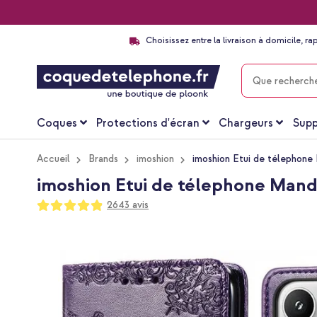
Choisissez entre la livraison à domicile, ra
CHERCHER
Coques
Protections d'écran
Chargeurs
Supp
Accueil
Brands
imoshion
imoshion Etui de télephone 
imoshion Etui de télephone Manda
Notation:
2643
avis
97
100
% of
Passer
à
la
fin
de
la
galerie