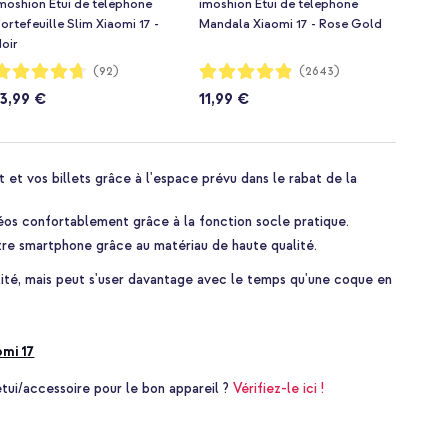
moshion Étui de téléphone
imoshion Etui de télephone
ortefeuille Slim Xiaomi 17 -
Mandala Xiaomi 17 - Rose Gold
oir
otation:
Notation:
(92)
(2643)
94%
97%
13,99 €
11,99 €
 et vos billets grâce à l'espace prévu dans le rabat de la
éos confortablement grâce à la fonction socle pratique.
tre smartphone grâce au matériau de haute qualité.
alité, mais peut s'user davantage avec le temps qu'une coque en
omi 17
i/accessoire pour le bon appareil ?
Vérifiez-le ici !