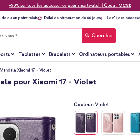
-20% sur tous les accessoires pour smartwatch | Code :
MC20
pide ou en point relais
Délai de rétractation de 60 jours
Le n°1 des accesso
Chercher
orts
Tablettes
Bracelets
Ordinateurs portables
Mandala Xiaomi 17 - Violet
la pour Xiaomi 17 - Violet
Couleur:
Violet