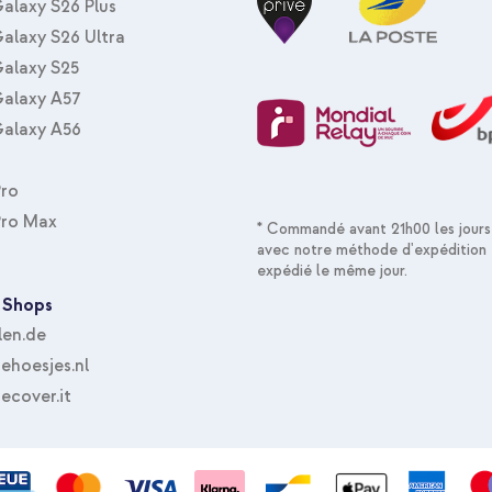
alaxy S26 Plus
alaxy S26 Ultra
alaxy S25
alaxy A57
alaxy A56
Pro
Pro Max
* Commandé avant 21h00 les jours
avec notre méthode d'expédition 
expédié le même jour.
 Shops
len.de
hoesjes.nl
ecover.it