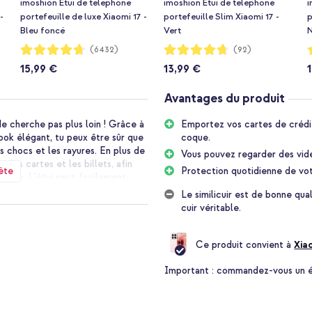
imoshion Étui de télephone
imoshion Étui de téléphone
i
-
portefeuille de luxe Xiaomi 17 -
portefeuille Slim Xiaomi 17 -
p
Bleu foncé
Vert
N
Notation:
Notation:
N
(6432)
(92)
94%
94%
15,99 €
13,99 €
Avantages du produit
e cherche pas plus loin ! Grâce à
Emportez vos cartes de crédit
ook élégant, tu peux être sûr que
coque.
 chocs et les rayures. En plus de
Vous pouvez regarder des vid
 les cartes et les billets, afin
ète
Protection quotidienne de vo
e main. L'étui peut facilement
ur regarder des vidéos.
Le similicuir est de bonne qu
cuir véritable.
server sa forme mince. Idéal si tu
oktype est fabriqué en cuir
Ce produit convient à
Xia
t est disponible en plusieurs
i bleu, violet, rose ou gris ? La
Important :
commandez-vous un étu
e l'étui correspond à la couleur