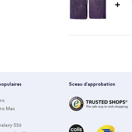
ur les billets
onnage mains libres
imoshion Etui de télephone Mand
vers USB-C - 1 mètre - Noir
égant à ton smartphone ? Opte
le
populaires
Sceau d'approbation
ale
Pro
Pro Max
alaxy S26