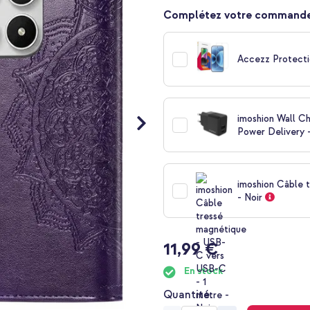
Complétez votre commande
Accezz Protecti
imoshion Wall C
Power Delivery -
imoshion Câble 
- Noir
11,99 €
En stock
Quantité