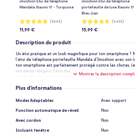
imoshion Etui de télephone
imoshion Étui de télephone
Mandala Xiaomi 17 - Turquoise
portefeuille de luxe Xiaomi 17 
Bleu clair
Notation:
Notation:
(2643)
(6432)
97%
94%
11,99 €
15,99 €
Description du produit
Un étui pratique et un look magnifique pour ton smartphone ? N
l'étui de téléphone portefeuille Mandala d'Imoshion avec son l
ton smartphone est parfaitement protégé contre les chutes, les
son design élégant, l'étui dispose d'un espace de rangement pour
Montrer la description compl
que tu aies toujours tes cartes les plus importantes à portée d
être utilisé comme support lors de longues conversations ou po
Plus d'informations
Forme moderne et élancée
L'étui a un design mince, ce qui permet à ton téléphone de con
Plus
Modes Adaptables
Avec support
aimes porter l'étui dans tes vêtements. L'Imoshion Mandala Bo
d'informations
synthétique avec un look élégant grâce à l'impression mandala e
Fonction automatique de réveil
Non
teintes. Préfères-tu le noir neutre ou es-tu plus attiré par un étu
fermeture magnétique est moderne et minimaliste. La couture d
Avec cordon
Non
de l'étui.
Incluant fenêtre
Non
Espace pour 3 cartes et des billets