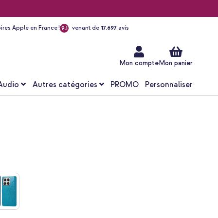
ires Apple en France !
venant de
17.697
avis
9,1
Aller
au
contenu
Mon compte
Mon panier
Audio
Autres catégories
PROMO
Personnaliser