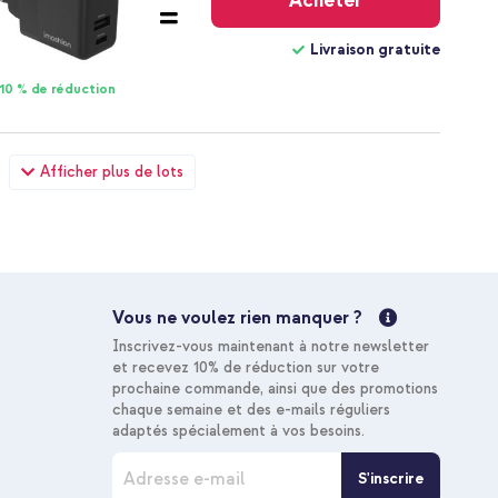
Acheter
Livraison gratuite
10 % de réduction
ala Xiaomi 17 - Violet + Câble tressé magnétique - USB-C
Afficher plus de lots
23,68 €
24,98 €
Livraison
gratuite
Acheter
Vous ne voulez rien manquer ?
Livraison gratuite
Inscrivez-vous maintenant à notre newsletter
10 % de réduction
et recevez 10% de réduction sur votre
prochaine commande, ainsi que des promotions
chaque semaine et des e-mails réguliers
adaptés spécialement à vos besoins.
I
S'inscrire
n