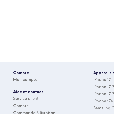
Trois porte-cartes et un compartiment supplémentaire po
Fournisseur Artnr
SH00092638
Peut être plié en un support pour une expérience de visi
Couleur
Violet
Dispose d'une fermeture magnétique puissante
Matière
Similicuir
A un look magnifique
Convient pour la marque
Xiaomi
Protection complète de ton smartphone
Convient au type d'appareil
Inclus 1 an de garantie
Smartphone
Accessoires Inclus
Sans
Avec Protecteur D'écran
Non
Ne plus jamais emporter ton portefeuille et donner un look él
alors pour l'Imoshion Mandala Booktype !
Type de housse
Coque portefeuil
Compte
Appareils 
Type d'accessoire
Coque
Mon compte
iPhone 17
Taille de la protection
Protection intégr
iPhone 17 
Aide et contact
iPhone 17 
Service client
iPhone 17e
Compte
Samsung G
Commande & livraison