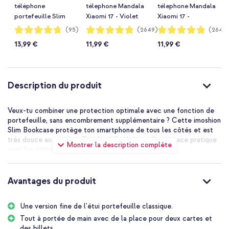
téléphone
télephone Mandala
télephone Mandala
portefeuille Slim
Xiaomi 17 - Violet
Xiaomi 17 -
Xiaomi 17 - Noir
Turquoise
Notation:
Notation:
Notation:
(95)
(2649)
(2649
94%
97%
97%
13,99 €
11,99 €
11,99 €
Description du produit
Veux-tu combiner une protection optimale avec une fonction de
portefeuille, sans encombrement supplémentaire ? Cette imoshion
Slim Bookcase protège ton smartphone de tous les côtés et est
très douce au toucher. De plus, elle dispose d'un espace pratique
Montrer la description complète
pour les cartes et une fonction de support.
Protection mince
Cette housse de téléphone portefeuille est conçue avec un profil
Avantages du produit
mince et léger, ce qui rend ton téléphone à peine plus épais. Le
matériau en plastique a des bords cousus et ne se sent pas
Une version fine de l'étui portefeuille classique.
seulement doux, mais offre également une protection tout autour
pour ton boîtier ainsi que ton écran contre les rayures et les
Tout à portée de main avec de la place pour deux cartes et
chutes. La coque intérieure flexible est parfaitement adaptée à
des billets.