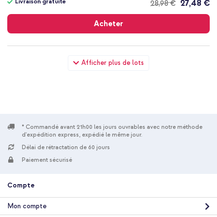
Livraison gratuite
27,48 €
28,98 €
Livraison
gratuite
Acheter
imoshion Étui de téléphone portefeuille Slim Xiaomi 17 - Vert +
Afficher plus de lots
Cordon de téléphone universel - Beige
* Commandé avant 21h00 les jours ouvrables avec notre méthode
d'expédition express, expédié le même jour.
20 % de réduction
Délai de rétractation de 60 jours
Livraison gratuite
23,58 €
25,98 €
Paiement sécurisé
Livraison
gratuite
Acheter
Compte
Mon compte
imoshion Étui de téléphone portefeuille Slim Xiaomi 17 - Vert +