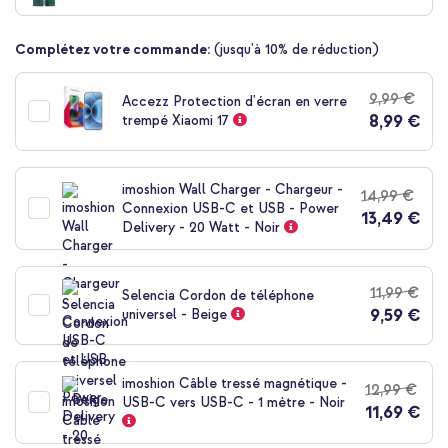
de
la
Complétez votre commande:
(jusqu'à 10% de réduction)
Galerie
d’images
9,99 €
Accezz Protection d'écran en verre
8,99 €
trempé Xiaomi 17
imoshion Wall Charger - Chargeur -
14,99 €
Connexion USB-C et USB - Power
13,49 €
Delivery - 20 Watt - Noir
11,99 €
Selencia Cordon de téléphone
9,59 €
universel - Beige
imoshion Câble tressé magnétique -
12,99 €
USB-C vers USB-C - 1 mètre - Noir
11,69 €