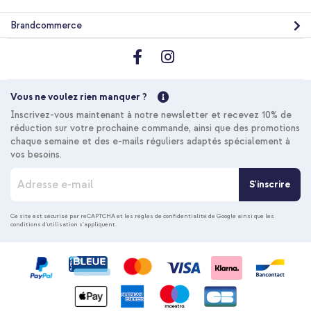
Brandcommerce
Vous ne voulez rien manquer ?
Inscrivez-vous maintenant à notre newsletter et recevez 10% de
réduction sur votre prochaine commande, ainsi que des promotions
chaque semaine et des e-mails réguliers adaptés spécialement à
vos besoins.
I
S'inscrire
n
s
c
Ce site est sécurisé par reCAPTCHA et les
règles de confidentialité de Google
ainsi que les
conditions d'utilisation
s'appliquent.
r
i
p
t
i
o
n