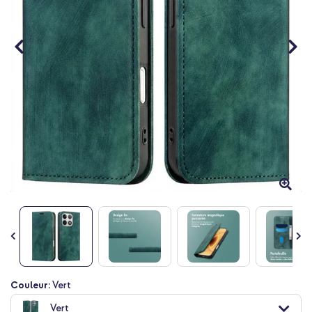
Passer
Couleur:
Vert
au
Vert
début