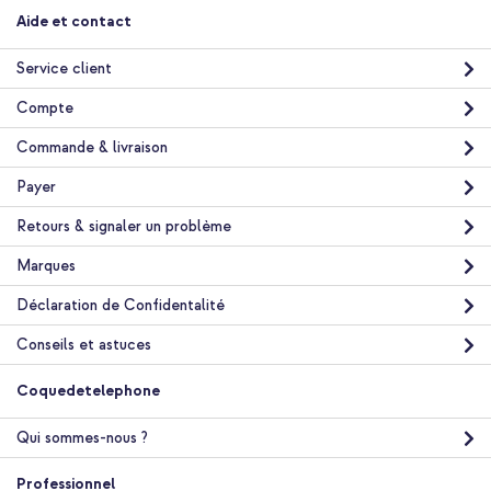
Câble tressé magnétique - USB-C vers USB-C - 1 mètre - Noir
Aide et contact
Service client
Compte
Commande & livraison
Payer
10 % de réduction
Livraison gratuite
25,68 €
26,98 €
Retours & signaler un problème
Livraison
gratuite
Marques
Acheter
Déclaration de Confidentalité
Conseils et astuces
Coquedetelephone
Qui sommes-nous ?
Professionnel