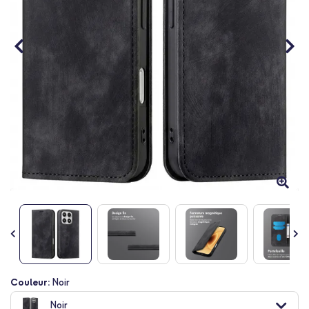
Passer
Couleur:
Noir
au
Noir
début