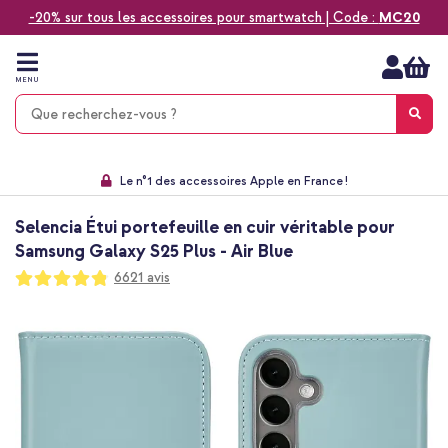
-20% sur tous les accessoires pour smartwatch | Code :
MC20
Aller
au
contenu
MENU
Choisissez entre la livraison à domicile, rapide ou en point relais
Délai de rétractation de 60 jours
Le n°1 des accessoires Apple en France !
9,1 venant de 17.697 avis
Selencia Étui portefeuille en cuir véritable pour
Samsung Galaxy S25 Plus - Air Blue
Notation:
6621
avis
96
100
% of
Passer
à
la
fin
de
la
galerie
d’images