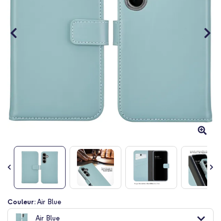
Passer
Couleur:
Air Blue
au
Air Blue
début