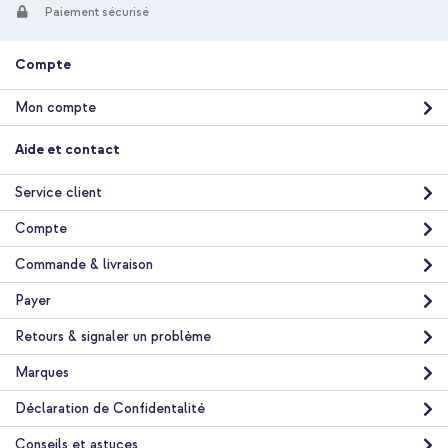
Paiement sécurisé
Livraison gratuite
38,48 €
39,98 €
Livraison
Compte
gratuite
Acheter
Mon compte
Selencia Étui portefeuille en cuir véritable Samsung Galaxy S25
Aide et contact
Plus - Air Blue + Protecteur d'écran en verre trempé +
Applicateur Samsung Galaxy S24 Plus / S25 Plus
Service client
Compte
Commande & livraison
Payer
Retours & signaler un problème
10 % de réduction
Livraison gratuite
38,48 €
Marques
39,98 €
Livraison
Déclaration de Confidentalité
gratuite
Acheter
Conseils et astuces