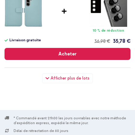
10 % de réduction
Livraison gratuite
35,78 €
36,98 €
Livraison
gratuite
Acheter
Selencia Étui portefeuille en cuir véritable Samsung Galaxy S25
Afficher plus de lots
Plus - Air Blue + Wall Charger - Chargeur - Connexion USB-C et
USB - Power Delivery - 20 Watt - Noir
* Commandé avant 21h00 les jours ouvrables avec notre méthode
d'expédition express, expédié le même jour.
Délai de rétractation de 60 jours
10 % de réduction