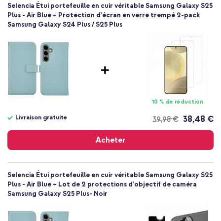
Selencia
Selencia Étui portefeuille en cuir véritable Samsung Galaxy S25
SH00079858
Plus - Air Blue + Protection d'écran en verre trempé 2-pack
Samsung Galaxy S24 Plus / S25 Plus
Bleu clair
Cuir véritable
Samsung
Smartphone
Sans
Non
Coque portefeuille
10 % de réduction
Coque
Livraison gratuite
38,48 €
39,98 €
Protection intégrale
Livraison
gratuite
Acheter
Selencia Étui portefeuille en cuir véritable Samsung Galaxy S25
Plus - Air Blue + Lot de 2 protections d'objectif de caméra
Samsung Galaxy S25 Plus- Noir