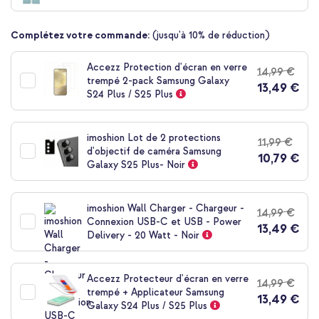
de
la
Complétez votre commande:
(jusqu'à 10% de réduction)
Galerie
d’images
Accezz Protection d'écran en verre
14,99 €
trempé 2-pack Samsung Galaxy
13,49 €
S24 Plus / S25 Plus
imoshion Lot de 2 protections
11,99 €
d'objectif de caméra Samsung
10,79 €
Galaxy S25 Plus- Noir
imoshion Wall Charger - Chargeur -
14,99 €
Connexion USB-C et USB - Power
13,49 €
Delivery - 20 Watt - Noir
Accezz Protecteur d'écran en verre
14,99 €
trempé + Applicateur Samsung
13,49 €
Galaxy S24 Plus / S25 Plus