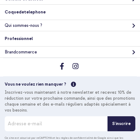
Coquedetelephone
Selencia Étui portefeuille en cuir véritable Samsung Galaxy S25
Plus - Air Blue + Câble tressé magnétique - USB-C vers USB-C -
1 mètre - Noir
Qui sommes-nous ?
Professionnel
Brandcommerce
10 % de réduction
Livraison gratuite
36,68 €
37,98 €
Vous ne voulez rien manquer ?
Livraison
Inscrivez-vous maintenant à notre newsletter et recevez 10% de
gratuite
Acheter
réduction sur votre prochaine commande, ainsi que des promotions
chaque semaine et des e-mails réguliers adaptés spécialement à
vos besoins.
I
S'inscrire
n
s
c
Ce site est sécurisé par reCAPTCHA et les
règles de confidentialité de Google
ainsi que les