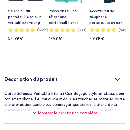
Selencia Étui
imoshion Etui de
Accezz Étui de
portefeuille en cuir
télephone
télephone
véritable Samsung
portefeuille avec
portefeuille en cuir
Galaxy S25 Plus -
cordon Samsung
2-en-1 avec
Notation:
Notation:
Notation:
(6621)
(241)
(245)
96%
94%
93%
Bleu
Galaxy S25 Plus -
MagSafe Samsung
24,99 €
17,99 €
49,99 €
Turquoise
Galaxy S25 Plus -
Nightfall Blue
Description du produit
Cette Selencia Véritable Étui en Cuir dégage style et classe pour
ton smartphone. Le vrai cuir est doux au toucher et offre en outre
une protection contre les dommages quotidiens. L'étui a de la
place pour trois cartes et de l'argent, donc tu n'as plus besoin
Montrer la description complète
d'emporter ton portefeuille.
Cuir véritable de qualité