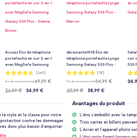
Accezz Étui de télephone
dbramante1928 Étui de
Selen
portefeuille en cuir 2-en-1
télephone portefeuille Lynge
cuir
avec MagSafe Samsung
Samsung Galaxy S25 Plus -
S25 P
Galaxy S25 Plus - Sienna
Marron
Notation:
Notation:
Notat
(245)
(18)
93%
97%
96%
Brown
49,99 €
54,99 €
24,
Prix de vente conseillé
Prix de vente conseillé
26,99 €
24,99 €
40,99 €
38,99 €
Avantages du produit
 le style et la classe pour votre
L'étui s'embellit avec le temp
e protection contre les dommages
Trois cartes et billets peuven
n'avez donc plus besoin d'emporter
L'écran et l'appareil photo s
ète
L'étui reste fermé lorsque vou