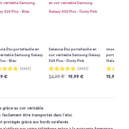
cia Étui portefeuille en
Selencia Étui portefeuille en
imoshion Étu
 véritable Samsung Galaxy
cuir véritable Samsung Galaxy
portefeuille
lus - Bleu
S25 Plus - Dusty Pink
Galaxy S25 Pl
ion:
Notation:
Notation:
(6621)
(6621)
96%
94%
99 €
24,99 €
19,99 €
15,99 €
s grâce au cuir véritable.
t facilement être transportés dans l'étui.
ont protégés grâce aux bords surélevés.
s n'utilisez pas votre téléphone grâce à la puissante fermeture