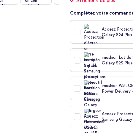
Afficher 2 de plus
Complétez votre commande
Accezz Protecti
Galaxy S24 Plus 
imoshion Lot de
Galaxy S25 Plus
imoshion Wall C
Power Delivery -
Accezz Protecte
Samsung Galaxy 