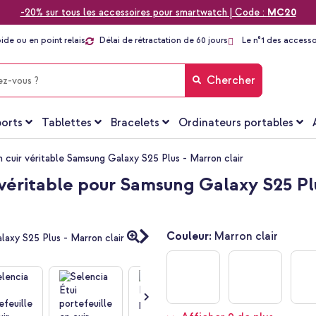
-20% sur tous les accessoires pour smartwatch | Code :
MC20
pide ou en point relais
Délai de rétractation de 60 jours
Le n°1 des accesso
Chercher
orts
Tablettes
Bracelets
Ordinateurs portables
n cuir véritable Samsung Galaxy S25 Plus - Marron clair
r véritable pour Samsung Galaxy S25 Pl
Couleur:
Marron clair