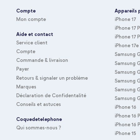
Type de housse
Coque portefeuil
Compte
Appareils 
Type d'accessoire
Coque
Mon compte
iPhone 17
Taille de la protection
Protection intégr
iPhone 17 
Aide et contact
iPhone 17 
Service client
iPhone 17e
Compte
Samsung G
Commande & livraison
Samsung G
Payer
Samsung G
Retours & signaler un problème
Samsung G
Marques
Samsung G
Déclaration de Confidentalité
Samsung G
Conseils et astuces
iPhone 16
iPhone 16 
Coquedetelephone
iPhone 16 
Qui sommes-nous ?
iPhone 15