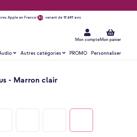
ires Apple en France !
venant de
17.697
avis
9,1
Aller
au
contenu
Mon compte
Mon panier
Audio
Autres catégories
PROMO
Personnaliser
us - Marron clair