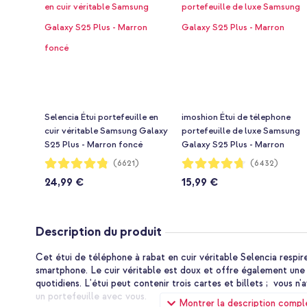
Selencia Étui portefeuille en
imoshion Étui de télephone
cuir véritable Samsung Galaxy
portefeuille de luxe Samsung
S25 Plus - Marron foncé
Galaxy S25 Plus - Marron
Notation:
Notation:
(6621)
(6432)
96%
94%
24,99 €
15,99 €
Description du produit
Cet étui de téléphone à rabat en cuir véritable Selencia respire
smartphone. Le cuir véritable est doux et offre également un
quotidiens. L'étui peut contenir trois cartes et billets ; vous 
un portefeuille avec vous.
Montrer la description compl