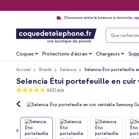
Choisissez entre la livraison à domicile, ra
CHERCHER
Coques
Protections d'écran
Chargeurs
Supp
Accueil
Brands
Selencia
Selencia Étui portefeuille e
Selencia Étui portefeuille en cui
Notation:
6621
avis
96
100
% of
Passer
à
la
fin
de
la
galerie