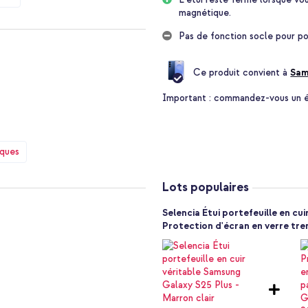
magnétique.
uthentique. Belle propriété du cuir
De ce fait, l'étui devient de plus
Pas de fonction socle pour po
Ce produit convient à
Sam
ent pour les billets. Ainsi, vous
si que de l'argent avec vous, et
Important :
commandez-vous un étu
doté d'une puissante fermeture
ermé.
iques
écran de votre téléphone. En
fet résistant aux chocs. La
t l'étui fermé lorsque vous
Lots populaires
les rayures et la poussière.
tique
Selencia Étui portefeuille en cu
es pour les ports et la caméra
Protection d'écran en verre tr
iles à utiliser. Cet étui est
?