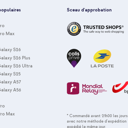
le
populaires
Sceau d'approbation
ale
Pro
Pro Max
Selencia Étui portefeuille en cu
Protecteur d'écran en verre tr
alaxy S26
alaxy S26 Plus
alaxy S26 Ultra
alaxy S25
alaxy A57
alaxy A56
Pro
Selencia Étui portefeuille en cu
tressé magnétique - USB-C vers 
Pro Max
* Commandé avant 21h00 les jours
avec notre méthode d'expédition 
expédié le même jour.