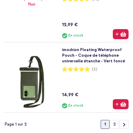
92%
12,99 €
En stock
imoshion Floating Waterproof
Pouch - Coque de téléphone
universelle étanche - Vert foncé
Notation:
(2)
100%
14,99 €
En stock
Page
Vous lisez act
Page
Pag
Suiv
1
2
Page 1 sur 2