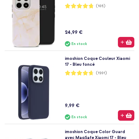
Notation:
(105)
95%
24,99 €
En stock
imoshion Coque Couleur Xiaomi
17 - Bleu foncé
Notation:
(1201)
94%
9,99 €
En stock
imoshion Coque Color Guard
avec MagSafe Xiaomi 17 - Bleu