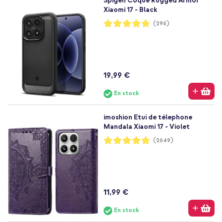
Spigen Coque Rugged Armor
Xiaomi 17 - Black
Notation:
(296)
96%
19,99 €
En stock
imoshion Etui de télephone
Mandala Xiaomi 17 - Violet
Notation:
(2649)
97%
11,99 €
En stock