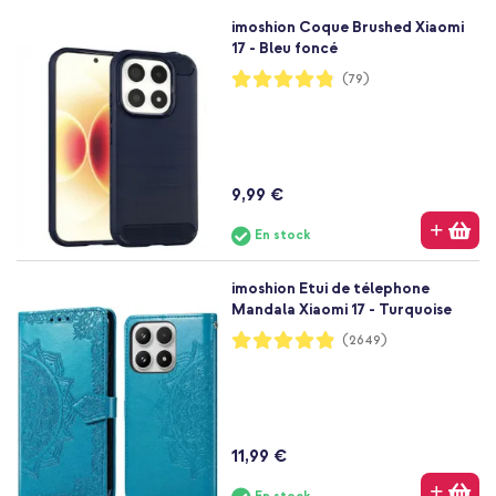
imoshion Coque Brushed Xiaomi
17 - Bleu foncé
Notation:
(79)
96%
9,99 €
En stock
imoshion Etui de télephone
Mandala Xiaomi 17 - Turquoise
Notation:
(2649)
97%
11,99 €