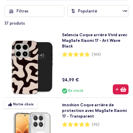
Filtres
37
produits
Selencia Coque arrière Vivid avec
MagSafe Xiaomi 17 - Art Wave
Black
Notation:
(105)
95%
24,99 €
En stock
Notre choix
imoshion Coque arrière de
protection avec MagSafe Xiaomi
17 - Transparent
Notation:
(90)
96%