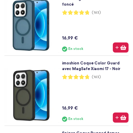
foncé
Notation:
(163)
95%
16,99 €
En stock
imoshion Coque Color Guard
avec MagSafe Xiaomi 17 - Noir
Notation:
(163)
95%
16,99 €
En stock