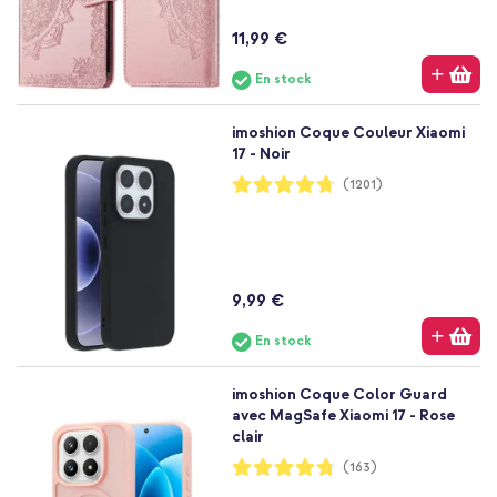
11,99 €
En stock
imoshion Coque Couleur Xiaomi
17 - Noir
Notation:
(1201)
94%
9,99 €
En stock
imoshion Coque Color Guard
avec MagSafe Xiaomi 17 - Rose
clair
Notation:
(163)
95%