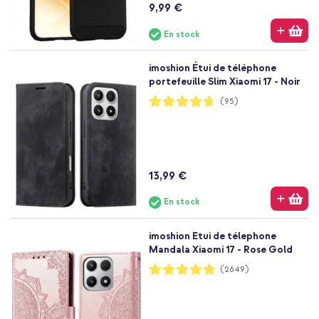
9,99 €
En stock
imoshion Étui de téléphone
portefeuille Slim Xiaomi 17 - Noir
Notation:
(95)
94%
13,99 €
En stock
imoshion Etui de télephone
Mandala Xiaomi 17 - Rose Gold
Notation:
(2649)
97%