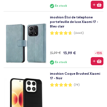
En stock
imoshion Étui de télephone
portefeuille de luxe Xiaomi 17 -
Bleu clair
Notation:
(6443)
94%
13,99 €
15,99 €
-13%
En stock
imoshion Coque Brushed Xiaomi
17 - Noir
Notation:
(79)
96%