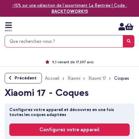
-15% sur une sélection de l'assortiment La Rentrée | Code :
BACKTOWORK15
Aller
au
contenu
MENU
Choisissez entre la livraison à domicile, rapide ou en point relais
Délai de rétractation de 60 jours
Le n°1 des accessoires Apple en France !
9,1 venant de 17.697 avis
Précédent
Accueil
Xiaomi
Xiaomi 17
Coques
Xiaomi 17 - Coques
Configurez votre appareil et découvrez en une fois 
toutes les coques adaptées
Configurez votre appareil